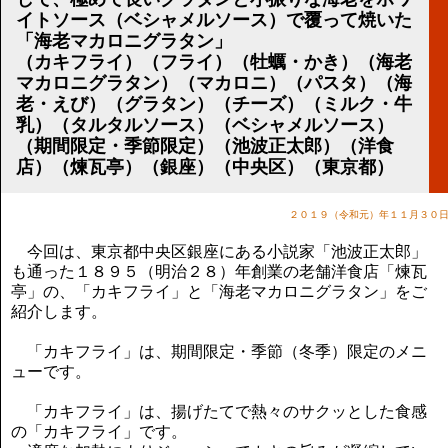
講演のご案内
イトソース（ベシャメルソース）で覆って焼いた
気をつけたい法律のポイント
「海老マカロニグラタン」
武田正男の独り言
（カキフライ）（フライ）（牡蠣・かき）（海老
マカロニグラタン）（マカロニ）（パスタ）（海
老・えび）（グラタン）（チーズ）（ミルク・牛
乳）（タルタルソース）（ベシャメルソース）
（期間限定・季節限定）（池波正太郎）（洋食
店）（煉瓦亭）（銀座）（中央区）（東京都）
２０１９（令和元）年１１月３０
今回は、東京都中央区銀座にある小説家「池波正太郎」
も通った１８９５（明治２８）年創業の老舗洋食店「煉瓦
亭」の、「カキフライ」と「海老マカロニグラタン」をご
紹介します。
「カキフライ」は、期間限定・季節（冬季）限定のメニ
ューです。
「カキフライ」は、揚げたてで熱々のサクッとした食感
の「カキフライ」です。