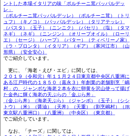
ントした本場イタリアの味「ポルチーニ茸パッパルデッ
レ」
（ポルチーニ茸パッパルデッレ）（ポルチーニ茸）（トリ
ュフ）（キノコ）（パッパルデッレ）（タリアテッレ）
（パスタ）（玉子）（ニンニク）（パセリ）（塩）（タマ
ネギ）（ネギ）（ニンジン）（オリーブオイル）（ローリ
エ）（セージ）（ハーブ）（バター）（ティベリーノ家）
（ラ・プロンタ）（イタリア）（ギア）（寒河江市）（山
形県）（安全安心）
でご紹介しています。
更に、「海老・えび・エビ」に関しては、
２０１９（令和元）年１１月２４日東京都中央区八重洲に
ある江戸時代の１８５０（嘉永３）年創業の老舗割烹「嶋
村」の、ジャンボな海老２本を衣に卵黄を沢山使って揚げ
た金色に輝く海老の天ぷらの「金ぷら丼」
（金ぷら丼）（海老天ぷら）（ジャンボ）（玉子）（シシ
トウ）（米）（醤油）（天丼）（天重）（割烹嶋村）（JR
東京駅八重洲口）（八重洲）（中央区）（東京都）
でご紹介しています。
なお、「チーズ」に関しては、