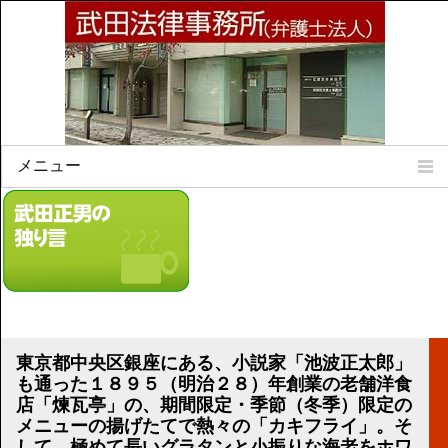
メニュー
Home
所属弁護士
事務所所訓
法律相談案内
弁護士料について
事務所所在地
東京都中央区銀座にある、小説家「池波正太郎」
リンク集
も通った１８９５（明治２８）年創業の老舗洋食
店「煉瓦亭」の、期間限定・季節（冬季）限定の
顧問契約について
メニューの揚げたてで熱々の「カキフライ」。そ
して、極めて長いグラタンと小振りな海老をホワ