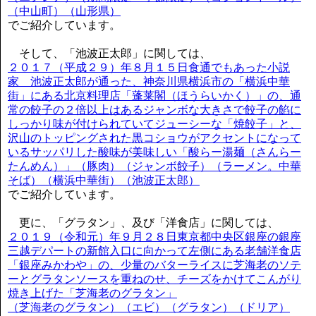
（中山町）（山形県）
でご紹介しています。
そして、「池波正太郎」に関しては、
２０１７（平成２９）年８月１５日食通でもあった小説
家 池波正太郎が通った、神奈川県横浜市の「横浜中華
街」にある北京料理店「蓬莱閣（ほうらいかく）」の、通
常の餃子の２倍以上はあるジャンボな大きさで餃子の餡に
しっかり味が付けられていてジューシーな「焼餃子」と、
沢山のトッピングされた黒コショウがアクセントになって
いるサッパリした酸味が美味しい「酸らー湯麺（さんらー
たんめん）」（豚肉）（ジャンボ餃子）（ラーメン。中華
そば）（横浜中華街）（池波正太郎）
でご紹介しています。
更に、「グラタン」、及び「洋食店」に関しては、
２０１９（令和元）年９月２８日東京都中央区銀座の銀座
三越デパートの新館入口に向かって左側にある老舗洋食店
「銀座みかわや」の、少量のバターライスに芝海老のソテ
ーとグラタンソースを重ねのせ、チーズをかけてこんがり
焼き上げた「芝海老のグラタン」
（芝海老のグラタン）（エビ）（グラタン）（ドリア）