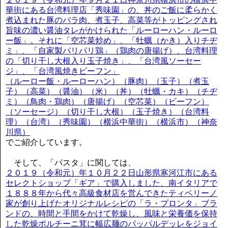
華街にある台湾料理店「秀味園」の、丼のご飯に柔らかく
煮込まれた豚のバラ肉、煮玉子、高菜等がトッピングされ
旨味の濃い醤油タレがかけられた「ルーローハン・ルーロ
ー飯」。それに「空芯菜炒め」、「牡蠣（かき）入りチヂ
ミ」、「自家製パリパリ鶏」（鶏肉の唐揚げ）、台湾料理
の「切り干し大根入り玉子焼き」、「台湾風ソーセー
ジ」、「台湾風焼きビーフン」
（ルーロー飯・ルーローハン）（豚肉）（玉子）（煮玉
子）（高菜）（醤油）（米）（丼）（牡蠣・カキ）（チヂ
ミ）（鳥肉・鶏肉）（唐揚げ）（空芯菜）（ビーフン）
（ソーセージ）（切り干し大根）（玉子焼き）（台湾料
理）（台湾）（秀味園）（横浜中華街）（横浜市）（神奈
川県）
でご紹介しています。
そして、「パスタ」に関しては、
２０１９（令和元）年１０月２２日山形県寒河江市にある
セレクトショップ「ギア」で購入しました、南イタリアで
１８８８年から代々高級食材店を営んできたティベリーノ
家が創り上げたオリジナルレシピの「ラ・プロンタ」ブラ
ンドの、時間と手間をかけて乾燥し、風味と栄養価を保持
した乾燥ポルチーニ茸に幅広麺のパッパルデッレをジョイ