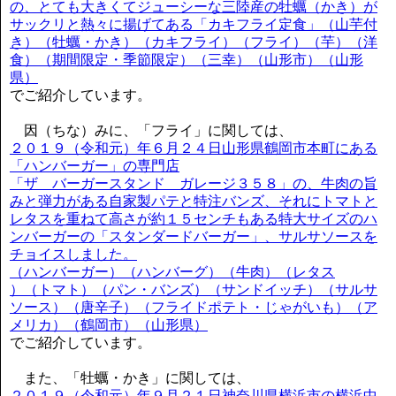
の、とても大きくてジューシーな三陸産の牡蠣（かき）が
サックリと熱々に揚げてある「カキフライ定食」（山芋付
き）（牡蠣・かき）（カキフライ）（フライ）（芋）（洋
食）（期間限定・季節限定）（三幸）（山形市）（山形
県）
でご紹介しています。
因（ちな）みに、「フライ」に関しては、
２０１９（令和元）年６月２４日山形県鶴岡市本町にある
「ハンバーガー」の専門店
「ザ バーガースタンド ガレージ３５８」の、牛肉の旨
みと弾力がある自家製パテと特注バンズ、それにトマトと
レタスを重ねて高さが約１５センチもある特大サイズのハ
ンバーガーの「スタンダードバーガー」、サルサソースを
チョイスしました。
（ハンバーガー）（ハンバーグ）（牛肉）（レタス
）（トマト）（パン・バンズ）（サンドイッチ）（サルサ
ソース）（唐辛子）（フライドポテト・じゃがいも）（ア
メリカ）（鶴岡市）（山形県）
でご紹介しています。
また、「牡蠣・かき」に関しては、
２０１９（令和元）年９月２１日神奈川県横浜市の横浜中