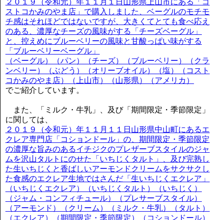
２０１９（令和元）年１１月１日山形県上山市にある「コ
ストコかみのやま店」で購入しました、ベーグルのモチモ
チ感はそれほどではないですが、大きくてとても食べ応え
のある、濃厚なチーズの風味がする「チーズベーグル」
と、控えめにブルーベリーの風味と甘酸っぱい味がする
「ブルーベリーベーグル」
（ベーグル）（パン）（チーズ）（ブルーベリー）（クラ
ンベリー）（ぶどう）（オリーブオイル）（塩）（コスト
コかみのやま店）（上山市）（山形県）（アメリカ）
でご紹介しています。
また、「ミルク・牛乳」、及び「期間限定・季節限定」
に関しては、
２０１９（令和元）年１１月１１日山形県中山町にあるエ
クレア専門店「コションドール」の、期間限定・季節限定
の濃厚な旨みのあるイチジクのプレザーブスタイルのジャ
ムを沢山タルトにのせた「いちじくタルト」、及び完熟し
た生いちじくと香ばしいアーモンドクリームをサクサクし
た食感のエクレア生地ではさんだ「生いちじくエクレア」
（いちじくエクレア）（いちじくタルト）（いちじく）
（ジャム・コンフィチュール）（プレサーブスタイル）
（アーモンド）（クリーム）（ミルク・牛乳）（タルト）
（エクレア）（期間限定・季節限定）（コションドール）