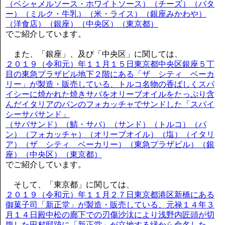
（ベシャメルソース・ホワイトソース）（チーズ）（バタ
ー）（ミルク・牛乳）（米・ライス）（銀座みかわや）
（洋食店）（銀座）（中央区）（東京都）
でご紹介しています。
また、「銀座」、及び「中央区」に関しては、
２０１９（令和元）年１１月１５日東京都中央区銀座５丁
目の東急プラザビル地下２階にある「ザ シティ ベーカ
リー」が製造・販売している、トルコ名物の香ばしくスパ
イシーに焼かれた焼きサバをオリーブオイルをたっぷり含
んだイタリアのパンのフォカッチャでサンドした「スパイ
シーサバサンド」
（サバサンド）（鯖・サバ）（サンド）（トルコ）（パ
ン）（フォカッチャ）（オリーブオイル）（塩）（イタリ
ア）（ザ シティ ベーカリー）（東急プラザビル）（銀
座）（中央区）（東京都）
でご紹介しています。
そして、「東京都」に関しては、
２０１９（令和元）年１１月２７日東京都港区新橋にある
御菓子司「新正堂」が製造・販売している、元禄１４年３
月１４日殿中松の廊下での刃傷沙汰により浅野内匠頭が切
腹した田村邸跡に「新正堂」が立地する縁から命名した、