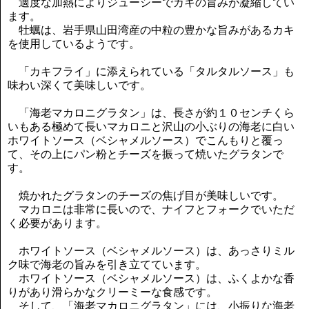
適度な加熱によりジューシーでカキの旨みが凝縮してい
ます。
牡蠣は、岩手県山田湾産の中粒の豊かな旨みがあるカキ
を使用しているようです。
「カキフライ」に添えられている「タルタルソース」も
味わい深くて美味しいです。
「海老マカロニグラタン」は、長さが約１０センチくら
いもある極めて長いマカロニと沢山の小ぶりの海老に白い
ホワイトソース（ベシャメルソース）でこんもりと覆っ
て、その上にパン粉とチーズを振って焼いたグラタンで
す。
焼かれたグラタンのチーズの焦げ目が美味しいです。
マカロニは非常に長いので、ナイフとフォークでいただ
く必要があります。
ホワイトソース（ベシャメルソース）は、あっさりミル
ク味で海老の旨みを引き立てています。
ホワイトソース（ベシャメルソース）は、ふくよかな香
りがあり滑らかなクリーミーな食感です。
そして、「海老マカロニグラタン」には、小振りな海老