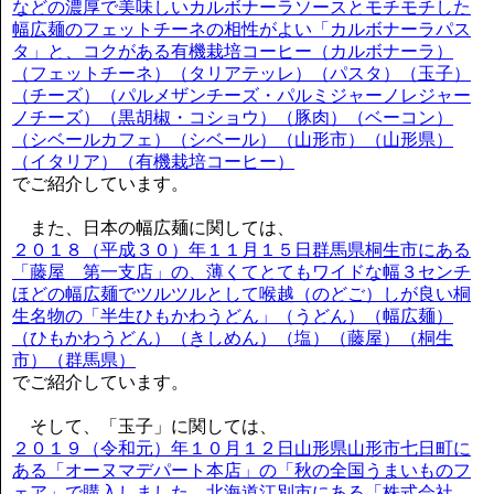
などの濃厚で美味しいカルボナーラソースとモチモチした
幅広麺のフェットチーネの相性がよい「カルボナーラパス
タ」と、コクがある有機栽培コーヒー（カルボナーラ）
（フェットチーネ）（タリアテッレ）（パスタ）（玉子）
（チーズ）（パルメザンチーズ・パルミジャーノレジャー
ノチーズ）（黒胡椒・コショウ）（豚肉）（ベーコン）
（シベールカフェ）（シベール）（山形市）（山形県）
（イタリア）（有機栽培コーヒー）
でご紹介しています。
また、日本の幅広麺に関しては、
２０１８（平成３０）年１１月１５日群馬県桐生市にある
「藤屋 第一支店」の、薄くてとてもワイドな幅３センチ
ほどの幅広麺でツルツルとして喉越（のどご）しが良い桐
生名物の「半生ひもかわうどん」（うどん）（幅広麺）
（ひもかわうどん）（きしめん）（塩）（藤屋）（桐生
市）（群馬県）
でご紹介しています。
そして、「玉子」に関しては、
２０１９（令和元）年１０月１２日山形県山形市七日町に
ある「オーヌマデパート本店」の「秋の全国うまいものフ
ェア」で購入しました、北海道江別市にある「株式会社