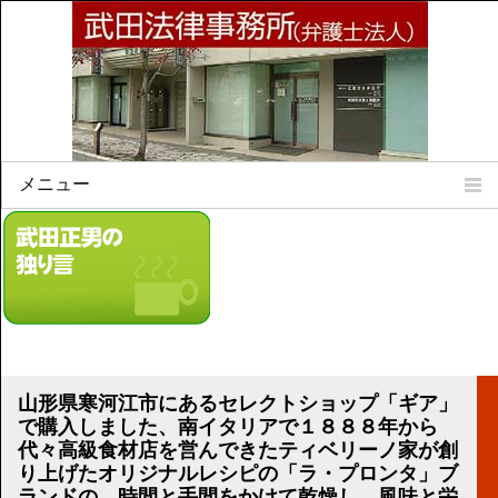
メニュー
Home
所属弁護士
事務所所訓
法律相談案内
弁護士料について
事務所所在地
山形県寒河江市にあるセレクトショップ「ギア」
リンク集
で購入しました、南イタリアで１８８８年から
代々高級食材店を営んできたティベリーノ家が創
顧問契約について
り上げたオリジナルレシピの「ラ・プロンタ」ブ
ランドの、時間と手間をかけて乾燥し、風味と栄