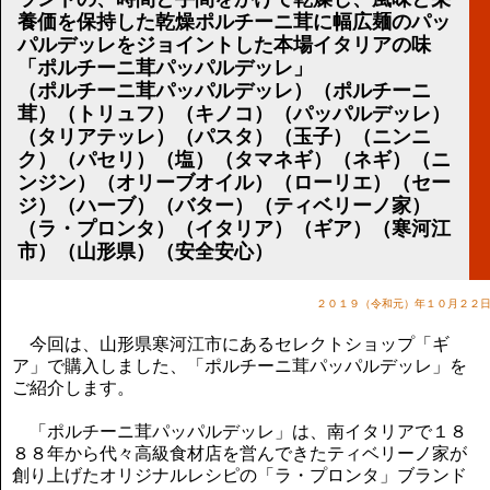
講演のご案内
養価を保持した乾燥ポルチーニ茸に幅広麺のパッ
気をつけたい法律のポイント
パルデッレをジョイントした本場イタリアの味
武田正男の独り言
「ポルチーニ茸パッパルデッレ」
（ポルチーニ茸パッパルデッレ）（ポルチーニ
茸）（トリュフ）（キノコ）（パッパルデッレ）
（タリアテッレ）（パスタ）（玉子）（ニンニ
ク）（パセリ）（塩）（タマネギ）（ネギ）（ニ
ンジン）（オリーブオイル）（ローリエ）（セー
ジ）（ハーブ）（バター）（ティベリーノ家）
（ラ・プロンタ）（イタリア）（ギア）（寒河江
市）（山形県）（安全安心）
２０１９（令和元）年１０月２２
今回は、山形県寒河江市にあるセレクトショップ「ギ
ア」で購入しました、「ポルチーニ茸パッパルデッレ」を
ご紹介します。
「ポルチーニ茸パッパルデッレ」は、南イタリアで１８
８８年から代々高級食材店を営んできたティベリーノ家が
創り上げたオリジナルレシピの「ラ・プロンタ」ブランド