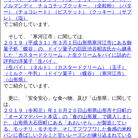
ノルマンディ チョコチップクッキー」（全粒粉）（バタ
ー）（チョコレート）（ビスケット）（クッキー）（サブ
レ）（塩）
でご紹介しています。
そして、「寒河江市」に関しては、
２０１９（平成３１）年３月１日山形県寒河江市にある御
菓子処「蝶谷」の、ドイツ菓子の巨匠渋谷昭吉氏から継承
した「カスタードクリーム」と生クリームをパイに詰めた
評判の洋菓子「生パイ」
（生パイ）（タルト）（カスタードクリーム）（玉子）
（ミルク・牛乳）（ドイツ菓子）（蝶谷）（寒河江市）
（山形県）
でご紹介しています。
更に、「安全安心」な食べ物、及び「山形県」に関して
は、
２０１９（令和元）年１０月２０日山形県山形市七日町の
「オーヌマデパート本店」の「食の山形展」で購入しまし
た、山形県大石田町にある「あおいそら」が製造してい
る、モッチリ・モチモチ、そしてフワフワした食感の米粉
パンに香ばしいクルミと甘いレーズンが練り込まれている