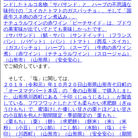
ンドしたトルコ名物「サバサンド」と、ハーブの不思議な
味付けの「スイカとトマトのガスパッチョ」、そして「国
産牛スネ肉の赤ワイン煮込み」。
ナチュラルワインの赤ワイン「ビーチサイド」は、ブドウ
の果実味が出ていてとても美味しかったです。
（サバサンド）（鯖・サバ）（サンドイッチ）（フランス
パン）（バゲット）（パン）（トマト）（西瓜・スイカ）
（ガスパッチョ）（ハーブ）（スープ）（牛肉の赤ワイン
煮）（赤ワイン）（ナチュラルワイン）（スロージャム）
（山形市）（山形県）（安全安心）
でご紹介しています。
そして、「塩」に関しては、
２０１９（令和元）年１０月２０日山形県山形市七日町の
「オーヌマデパート本店」の「食の山形展」で購入しまし
た、山形県川西町にある「十印（じゅうじるし）」が製造
している、フワフワッとしたとても柔らかい求肥餅（ぎゅ
うひもち）で、蜜漬けした優しい甘さの栗とほどよい甘さ
の小豆餡を包んだ期間限定・季節限定の「栗もち」
（栗もち）（栗）（餅）（求肥餅）（餅米）（米）（米
粉）（小豆）（つぶ餡）（こし餡）（水飴）（塩）（十
印）（川西町）（山形市）（山形県）（安全安心）（期間