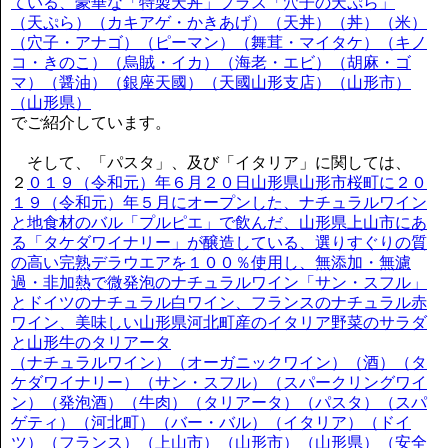
ている、豪華な「特製天丼」プラス「穴子の天ぷら」
（天ぷら）（カキアゲ・かきあげ）（天丼）（丼）（米）
（穴子・アナゴ）（ピーマン）（舞茸・マイタケ）（キノ
コ・きのこ）（烏賊・イカ）（海老・エビ）（胡麻・ゴ
マ）（醤油）（銀座天國）（天國山形支店）（山形市）
（山形県）
でご紹介しています。
そして、「パスタ」、及び「イタリア」に関しては、
２
０１９（令和元）年６月２０日山形県山形市桜町に２０
１９（令和元）年５月にオープンした、ナチュラルワイン
と地食材のバル「プルピエ」で飲んだ、山形県上山市にあ
る「タケダワイナリー」が醸造している、選りすぐりの質
の高い完熟デラウエアを１００％使用し、無添加・無濾
過・非加熱で微発泡のナチュラルワイン「サン・スフル」
とドイツのナチュラル白ワイン、フランスのナチュラル赤
ワイン、美味しい山形県河北町産のイタリア野菜のサラダ
と山形牛のタリアータ
（ナチュラルワイン）（オーガニックワイン）（酒）（タ
ケダワイナリー）（サン・スフル）（スパークリングワイ
ン）（発泡酒）（牛肉）（タリアータ）（パスタ）（スパ
ゲティ）（河北町）（バー・バル）（イタリア）（ドイ
ツ）（フランス）（上山市）（山形市）（山形県）（安全