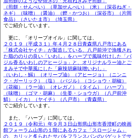
加煎餅のような堅焼きの「元祖ねぎみそ煎餅」
（煎餅・せんべい）（草加せんべい）（米）（深谷ねぎ・
ネギ）（味噌）（醤油）（鰹・かつお）（深谷市）（片岡
食品）（さいたま市）（埼玉県）
でご紹介しています。
更に、「オリーブオイル」に関しては、
２０１９（平成３１）年４月２８日青森県八戸市にある
「株式会社ヤイチ」が製造している、八戸前沖で漁獲され
た脂ののりの良い「いわし」をハーブで風味付けした「バ
ジル香るいわしのアヒージョ」と、オリジナルラー油とご
まみそで中華風にした「麻辣胡麻味噌いわし」
（いわし・鰯）（オリーブ油）（アヒージョ）（ニンニ
ク・ガーリック）（塩）（バジル）（コショウ・胡椒）
（花椒）（ラー油）（オレガノ）（タイム）（ハーブ）
（味噌）（ゴマ・胡麻）（生姜・ショウガ）（八戸前沖
鯖）（イカ）（ヤイチ）（八戸市）（青森県）
でご紹介しています。
また、「ハーブ」に関しては、
２０１９（令和元）年９月３日山形県山形市香澄町の映画
館フォーラム山形の１階にあるカフェ「スロージャム」
の、カリッと炙られたサバをフランスパンのバゲットでサ