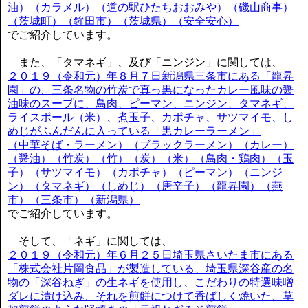
油）（カラメル）（道の駅ひたちおおみや）（磯山商事）
（茨城町）（鉾田市）（茨城県）（安全安心）
でご紹介しています。
また、「タマネギ」、及び「ニンジン」に関しては、
２０１９（令和元）年８月７日新潟県三条市にある「龍昇
園」の、三条名物の竹炭で真っ黒になったカレー風味の醤
油味のスープに、鳥肉、ピーマン、ニンジン、タマネギ、
ライスボール（米）、煮玉子、カボチャ、サツマイモ、し
めじがふんだんに入っている「黒カレーラーメン」
（中華そば・ラーメン）（ブラックラーメン）（カレー）
（醤油）（竹炭）（竹）（炭）（米）（鳥肉・鶏肉）（玉
子）（サツマイモ）（カボチャ）（ピーマン）（ニンジ
ン）（タマネギ）（しめじ）（唐辛子）（龍昇園）（燕
市）（三条市）（新潟県）
でご紹介しています。
そして、「ネギ」に関しては、
２０１９（令和元）年６月２５日埼玉県さいたま市にある
「株式会社片岡食品」が製造している、埼玉県深谷産の名
物の「深谷ねぎ」の生ネギを使用し、こだわりの特選味噌
ダレに漬け込み、それを煎餅につけて香ばしく焼いた、草