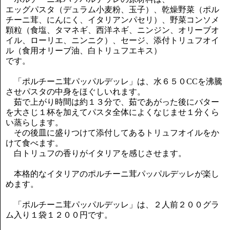
エッグパスタ（デュラム小麦粉、玉子）、乾燥野菜（ポル
チーニ茸、にんにく、イタリアンパセリ）、野菜コンソメ
顆粒（食塩、タマネギ、西洋ネギ、ニンジン、オリーブオ
イル、ローリエ、ニンニク）、セージ、添付トリュフオイ
ル（食用オリーブ油、白トリュフエキス）
です。
「ポルチーニ茸パッパルデッレ」は、水６５０CCを沸騰
させパスタの中身をほぐしいれます。
茹で上がり時間は約１３分で、茹であがった後にバター
を大さじ１杯を加えてパスタ全体によくなじませ１分くら
い蒸らします。
その後皿に盛りつけて添付してあるトリュフオイルをか
けて食べます。
白トリュフの香りがイタリアを感じさせます。
本格的なイタリアのポルチーニ茸パッパルデッレが楽し
めます。
「ポルチーニ茸パッパルデッレ」は、２人前２００グラ
ム入り１袋１２００円です。