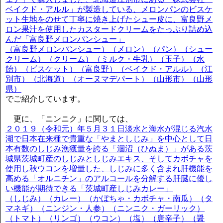
ベイクド・アルル」が製造している、メロンパンのビスケ
ット生地をのせて丁寧に焼き上げたシュー皮に、富良野メ
ロン果汁を使用したカスタードクリームをたっぷり詰め込
んだ「富良野メロンパンシュー」
（富良野メロンパンシュー）（メロン）（パン）（シュー
クリーム）（クリーム）（ミルク・牛乳）（玉子）（水
飴）（ビスケット）（富良野）（ベイクド・アルル）（江
別市）（北海道）（オーヌマデパート）（山形市）（山形
県）
でご紹介しています。
更に、「ニンニク」に関しては、
２０１９（令和元）年５月３１日淡水と海水が混じる汽水
湖で日本在来種で貴重な「やまとしじみ」を中心として日
本有数のしじみ漁獲量を誇る「涸沼（ひぬま）」がある茨
城県茨城町産のしじみとしじみエキス、そしてカボチャを
使用し秋ウコンを増量した、しじみに多く含まれ肝機能を
高める「オルニチン」のアルコールを分解する肝臓に優し
い機能が期待できる「茨城町産しじみカレー」
（しじみ）（カレー）（かぼちゃ・カボチャ・南瓜）（タ
マネギ）（ニンジン・人参）（ニンニク・ガーリック）
（トマト）（リンゴ）（ウコン）（塩）（唐辛子）（醤