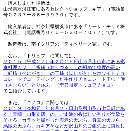
購入しました場所は、
山形県寒河江市にあるセレクトショップ「ギア」（電話番
号０２３７ー８６ー３９３０）です。
輸入業者は、神奈川県横浜市にある「カーサ・モリミ株
式会社」（電話番号０４５ー５３０ー７０７７）です。
製造者は、南イタリアの「ティベリーノ家」です。
なお、「トリュフ」に関しては、
２０１５（平成２７）年２月２５日山形県上山市にある彩
食料理カフェ「折鶴（おりづる）」の極めて糖度の高い
「紅柿（べにがき）」の干柿（ほしがき）をホワイトチョ
コレートでコーテイングした手作りチョコレート干柿「侍
（さむらい）とりゅふ」（季節限定トリュフチョコ）
でご紹介しています。
また、「キノコ」に関しては、
２０１９（令和元）年８月２７日山形県山形市七日町にあ
る「天國 山形支店」の、ごま油の香ばしい香りが食欲を
そそる、カラッと揚がった海老の天ぷら、舞茸の天ぷら、
烏賊の天ぷら、カキアゲなどが沢山丼のご飯の上に鎮座し