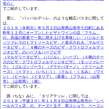
安心）
でご紹介しています。
更に、「パッパルデッレ」のような幅広パスタに関して
は、
２０１９（令和元）年５月２日山形県山形市七日町にある
昨年１２月にオープンしたピザとワインの店「フラム」
の、高温の薪釜で一気に焼き上げる美味しい「バジルとモ
ッツァレラのトマトソースピザ」と表示される「マルゲリ
ータピザ」と「４種のチーズのピザ・クワトロフォルマッ
ジオピザ」のハーフ＆ハーフピザ
（マルゲリータピザ）（バジル）（ハーブ）（４種のチー
ズのピザ・クワトロフォルマッジオピザ）（モッツァレー
ラ）（ゴルゴンゾーラ）（グラナバダーノ）（クリームチ
ーズ）（トマト）（いちじく）（クルミ・くるみ）（ワイ
ン）（ビール）（イタリア）（薪釜）（フラム）（山形
市）（山形県）（酒）
でご紹介しています。
因（ちな）みに、「タリアテッレ」に関しては、
２０１８（平成３０）年１１月９日山形県山形市の「シベ
ールカフェ店」の、チーズと玉子、黒コショウ、ベーコン