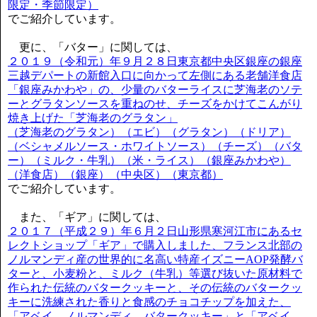
限定・季節限定）
でご紹介しています。
更に、「バター」に関しては、
２０１９（令和元）年９月２８日東京都中央区銀座の銀座
三越デパートの新館入口に向かって左側にある老舗洋食店
「銀座みかわや」の、少量のバターライスに芝海老のソテ
ーとグラタンソースを重ねのせ、チーズをかけてこんがり
焼き上げた「芝海老のグラタン」
（芝海老のグラタン）（エビ）（グラタン）（ドリア）
（ベシャメルソース・ホワイトソース）（チーズ）（バタ
ー）（ミルク・牛乳）（米・ライス）（銀座みかわや）
（洋食店）（銀座）（中央区）（東京都）
でご紹介しています。
また、「ギア」に関しては、
２０１７（平成２９）年６月２日山形県寒河江市にあるセ
レクトショップ「ギア」で購入しました、フランス北部の
ノルマンディ産の世界的に名高い特産イズニーAOP発酵バ
ターと、小麦粉と、ミルク（牛乳）等選び抜いた原材料で
作られた伝統のバタークッキーと、その伝統のバタークッ
キーに洗練された香りと食感のチョコチップを加えた、
「アベイ ノルマンディ バタークッキー」と「アベイ