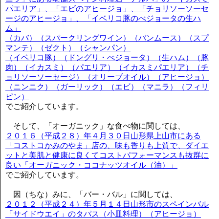
パエリア」、「エビのアヒージョ」、「チョリソーソーセ
ージのアヒージョ」、「イベリコ豚のべジョータの生ハ
ム」
（カバ）（スパークリングワイン）（バンムース）（スプ
マンテ）（ゼクト）（シャンパン）
（イベリコ豚）（ドングリ・べジョータ）（生ハム）（豚
肉）（イカスミ）（パエリア）（イカスミパエリア）（チ
ョリソーソーセージ）（オリーブオイル）（アヒージョ）
（ニンニク）（ガーリック）（エビ）（マニラ）（フィリ
ピン）
でご紹介しています。
そして、「オーガニック」な食べ物に関しては、
２０１６（平成２８）年４月３０日山形県上山市にある
「コストコかみのやま」店の、味も香りも上質で、ダイエ
ットと美肌と健康に良くてコストパフォーマンスも抜群に
良い「オーガニック・ココナッツオイル（油）」
でご紹介しています。
因（ちな）みに、「バー・バル」に関しては、
２０１２（平成２４）年５月１４日山形市のスペインバル
「サイドウエイ」のタパス（小皿料理）（アヒージョ）