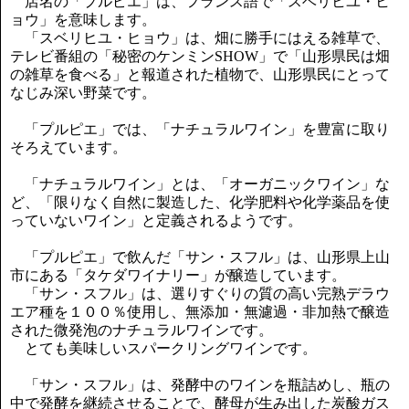
店名の「プルピエ」は、フランス語で「スベリヒユ・ヒ
ョウ」を意味します。
「スベリヒユ・ヒョウ」は、畑に勝手にはえる雑草で、
テレビ番組の「秘密のケンミンSHOW」で「山形県民は畑
の雑草を食べる」と報道された植物で、山形県民にとって
なじみ深い野菜です。
「プルピエ」では、「ナチュラルワイン」を豊富に取り
そろえています。
「ナチュラルワイン」とは、「オーガニックワイン」な
ど、「限りなく自然に製造した、化学肥料や化学薬品を使
っていないワイン」と定義されるようです。
「プルピエ」で飲んだ「サン・スフル」は、山形県上山
市にある「タケダワイナリー」が醸造しています。
「サン・スフル」は、選りすぐりの質の高い完熟デラウ
エア種を１００％使用し、無添加・無濾過・非加熱で醸造
された微発泡のナチュラルワインです。
とても美味しいスパークリングワインです。
「サン・スフル」は、発酵中のワインを瓶詰めし、瓶の
中で発酵を継続させることで、酵母が生み出した炭酸ガス