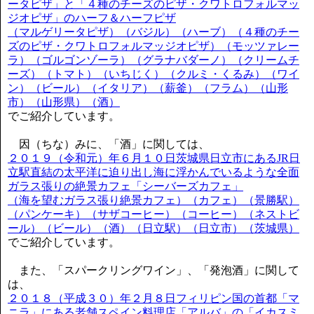
ータピザ」と「４種のチーズのピザ・クワトロフォルマッ
ジオピザ」のハーフ＆ハーフピザ
（マルゲリータピザ）（バジル）（ハーブ）（４種のチー
ズのピザ・クワトロフォルマッジオピザ）（モッツァレー
ラ）（ゴルゴンゾーラ）（グラナバダーノ）（クリームチ
ーズ）（トマト）（いちじく）（クルミ・くるみ）（ワイ
ン）（ビール）（イタリア）（薪釜）（フラム）（山形
市）（山形県）（酒）
でご紹介しています。
因（ちな）みに、「酒」に関しては、
２０１９（令和元）年６月１０日茨城県日立市にあるJR日
立駅直結の太平洋に迫り出し海に浮かんでいるような全面
ガラス張りの絶景カフェ「シーバーズカフェ」
（海を望むガラス張り絶景カフェ）（カフェ）（景勝駅）
（パンケーキ）（サザコーヒー）（コーヒー）（ネストビ
ール）（ビール）（酒）（日立駅）（日立市）（茨城県）
でご紹介しています。
また、「スパークリングワイン」、「発泡酒」に関して
は、
２０１８（平成３０）年２月８日フィリピン国の首都「マ
ニラ」にある老舗スペイン料理店「アルバ」の「イカスミ