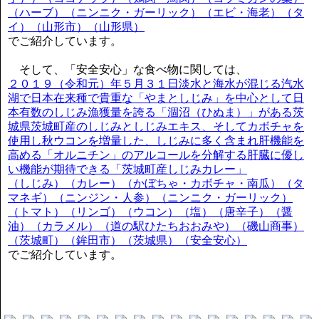
（ハーブ）（ニンニク・ガーリック）（エビ・海老）（タ
イ）（山形市）（山形県）
でご紹介しています。
そして、「安全安心」な食べ物に関しては、
２０１９（令和元）年５月３１日淡水と海水が混じる汽水
湖で日本在来種で貴重な「やまとしじみ」を中心として日
本有数のしじみ漁獲量を誇る「涸沼（ひぬま）」がある茨
城県茨城町産のしじみとしじみエキス、そしてカボチャを
使用し秋ウコンを増量した、しじみに多く含まれ肝機能を
高める「オルニチン」のアルコールを分解する肝臓に優し
い機能が期待できる「茨城町産しじみカレー」
（しじみ）（カレー）（かぼちゃ・カボチャ・南瓜）（タ
マネギ）（ニンジン・人参）（ニンニク・ガーリック）
（トマト）（リンゴ）（ウコン）（塩）（唐辛子）（醤
油）（カラメル）（道の駅ひたちおおみや）（磯山商事）
（茨城町）（鉾田市）（茨城県）（安全安心）
でご紹介しています。