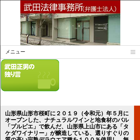
メニュー
Home
所属弁護士
事務所所訓
法律相談案内
弁護士料について
事務所所在地
山形県山形市桜町に２０１９（令和元）年５月に
リンク集
オープンした、ナチュラルワインと地食材のバル
「プルピエ」で飲んだ、山形県上山市にある「タ
顧問契約について
ケダワイナリー」が醸造している、選りすぐりの
質の高い完熟デラウエア種を１００％使用し、無