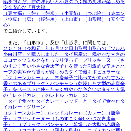
餡を包んだ、餅の味わいと小豆のつぶ餡の風味が楽しめる
安全安心な「豆大福」
（豆大福）（餅）（餅米）（小豆餡）（つぶ餡）（赤エン
ドウ豆）（塩）（鏡餅屋）（上山市）（山形県）（安全安
心）
でご紹介しています。
また、「山形市」、及び「山形県」に関しては、
２０１９（令和元）年５月２２日山形県山形市の「ツルハ
小白川店」で購入しました、タイ原産の、穏やかな甘さの
ココナッツミルクをたっぷり使って、プリッキーヌー（も
のすごく辛い小さな青唐辛子）を使った刺激的な辛さとハ
ーブの爽やかな香りが楽しめるタイで最もポピュラーな
「グリーンカレー」と、青唐辛子に比べてかすかな甘みと
香りのあるプリック・パンチャン（乾燥した大型の赤唐辛
子）をペーストに使った赤く鮮やかな色合いのタイで人気
の「レッドカレー」のレトルトカレーの
「タイで食べたタイカレー・レッド」と「タイで食べたタ
イカレー・グリーン」
（グリーンカレー）（レッドカレー）（カレー）（唐辛
子）（プリッキーヌー（ものすごく辛い小さな青唐辛
子））（プリック・パンチャン（乾燥した大型の赤唐辛
子））（ココナッツ）（鶏肉・鳥肉）（コブミカンの葉）