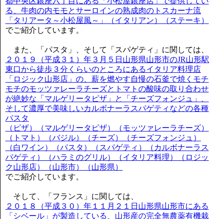
都中央区銀座六丁目にある「小松屋銀座店」で提供してい
る、牛肉の内モモとサーロインの熟成肉のトスカーナ流
「タリアータ～小松屋風～」（イタリアン）（ステーキ）
でご紹介しています。
また、「パスタ」、そして「スパゲティ」に関しては、
２０１９（平成３１）年３月５日山形県山形市のJR山形駅
東口から徒歩３分くらいのところにあるイタリア料理店
「ロジック山形店」の、薪を燃やす自慢の石釜で焼くモチ
モチのモッツァレーラチーズとトマトの酸味の取り合わせ
が絶妙な「マルゲリータピザ」と「チーズフォンジュ」、
そして濃厚で美味しいカルボナーラスパゲティなどの各種
パスタ
（ピザ）（マルゲリータピザ）（モッツァレーラチーズ）
（トマト）（バジル）（チーズ）（チーズフォンジュ）
（白ワイン）（パスタ）（スパゲティ）（カルボナーラス
パゲティ）（ハラミのグリル）（イタリア料理）（ロジッ
ク山形店）（山形市）（山形県）
でご紹介しています。
そして、「フランス」に関しては、
２０１８（平成３０）年１１月２１日山形県山形市にある
「シベール」が製造している、山形産の完全無農薬有機栽