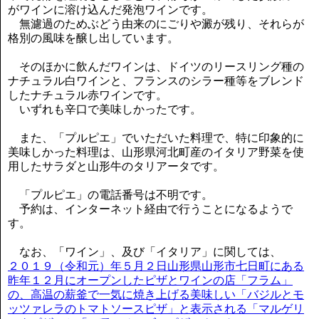
がワインに溶け込んだ発泡ワインです。
無濾過のためぶどう由来のにごりや澱が残り、それらが
格別の風味を醸し出しています。
そのほかに飲んだワインは、ドイツのリースリング種の
ナチュラル白ワインと、フランスのシラー種等をブレンド
したナチュラル赤ワインです。
いずれも辛口で美味しかったです。
また、「プルピエ」でいただいた料理で、特に印象的に
美味しかった料理は、山形県河北町産のイタリア野菜を使
用したサラダと山形牛のタリアータです。
「プルピエ」の電話番号は不明です。
予約は、インターネット経由で行うことになるようで
す。
なお、「ワイン」、及び「イタリア」に関しては、
２０１９（令和元）年５月２日山形県山形市七日町にある
昨年１２月にオープンしたピザとワインの店「フラム」
の、高温の薪釜で一気に焼き上げる美味しい「バジルとモ
ッツァレラのトマトソースピザ」と表示される「マルゲリ