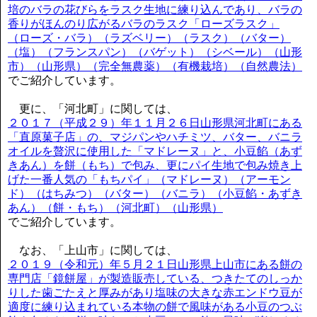
培のバラの花びらをラスク生地に練り込んであり、バラの
香りがほんのり広がるバラのラスク「ローズラスク」
（ローズ・バラ）（ラズベリー）（ラスク）（バター）
（塩）（フランスパン）（バゲット）（シベール）（山形
市）（山形県）（完全無農薬）（有機栽培）（自然農法）
でご紹介しています。
更に、「河北町」に関しては、
２０１７（平成２９）年１１月２６日山形県河北町にある
「直原菓子店」の、マジパンやハチミツ、バター、バニラ
オイルを贅沢に使用した「マドレーヌ」と、小豆餡（あず
きあん）を餅（もち）で包み、更にパイ生地で包み焼き上
げた一番人気の「もちパイ」（マドレーヌ）（アーモン
ド）（はちみつ）（バター）（バニラ）（小豆餡・あずき
あん）（餅・もち）（河北町）（山形県）
でご紹介しています。
なお、「上山市」に関しては、
２０１９（令和元）年５月２１日山形県上山市にある餅の
専門店「鏡餅屋」が製造販売している、つきたてのしっか
りした歯ごたえと厚みがあり塩味の大きな赤エンドウ豆が
適度に練り込まれている本物の餅で風味がある小豆のつぶ