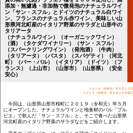
講演のご案内
添加・無濾過・非加熱で微発泡のナチュラルワイ
気をつけたい法律のポイント
ン「サン・スフル」とドイツのナチュラル白ワイ
武田正男の独り言
ン、フランスのナチュラル赤ワイン、美味しい山
形県河北町産のイタリア野菜のサラダと山形牛の
タリアータ
（ナチュラルワイン）（オーガニックワイン）
（酒）（タケダワイナリー）（サン・スフル）
（スパークリングワイン）（発泡酒）（牛肉）
（タリアータ）（パスタ）（スパゲティ）（河北
町）（バー・バル）（イタリア）（ドイツ）（フ
ランス）（上山市）（山形市）（山形県）（安全
安心）
２０１９（令和元）年６月２０
２０１９（令和元）年６月２６日改
今回は、山形県山形市桜町に２０１９（令和元）年５月
にオープンした、ナチュラルワインと地食材のバル「プル
ピエ」で飲んだ「サン・スフル」と、そこで食べた山形県
河北町産のイタリア野菜のサラダなどをご紹介します。