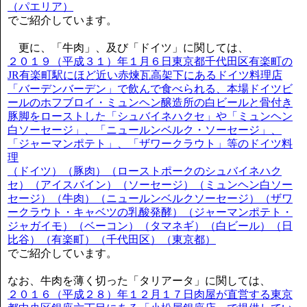
（パエリア）
でご紹介しています。
更に、「牛肉」、及び「ドイツ」に関しては、
２０１９（平成３１）年１月６日東京都千代田区有楽町の
JR有楽町駅にほど近い赤煉瓦高架下にあるドイツ料理店
「バーデンバーデン」で飲んで食べられる、本場ドイツビ
ールのホフブロイ・ミュンヘン醸造所の白ビールと骨付き
豚脚をローストした「シュバイネハクセ」や「ミュンヘン
白ソーセージ」、「ニュールンベルク・ソーセージ」、
「ジャーマンポテト」、「ザワークラウト」等のドイツ料
理
（ドイツ）（豚肉）（ローストポークのシュバイネハク
セ）（アイスバイン）（ソーセージ）（ミュンヘン白ソー
セージ）（牛肉）（ニュールンベルクソーセージ）（ザワ
ークラウト・キャベツの乳酸発酵）（ジャーマンポテト・
ジャガイモ）（ベーコン）（タマネギ）（白ビール）（日
比谷）（有楽町）（千代田区）（東京都）
でご紹介しています。
なお、牛肉を薄く切った「タリアータ」に関しては、
２０１６（平成２８）年１２月１７日肉屋が直営する東京