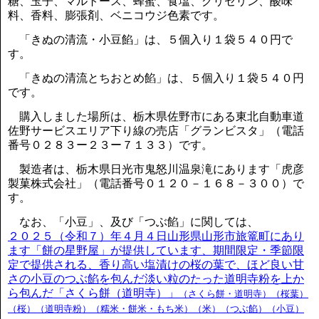
糖、玉子、マルトース、蜂蜜、食塩、グリセリン、酸味
料、香料、膨張剤、ベニコウジ色素です。
「きぬの清流・小豆餡」は、５個入り１袋５４０円で
す。
「きぬの清流とちおとめ餡」は、５個入り１袋５４０円
です。
購入しました場所は、栃木県佐野市にある東北自動車道
佐野サービスエリア下り線の売店「グランビスタ」（電話
番号０２８３ー２３ー７１３３）です。
製造者は、栃木県日光市鬼怒川温泉滝にあります「虎彦
製菓株式会社」（電話番号０１２０－１６８－３００）で
す。
なお、「小豆」、及び「つぶ餡」に関しては、
２０２５（令和７）年４月４日山形県山形市旅篭町にあり
ます「餅の星野屋」が提供しています、期間限定・季節限
定で提供される、香り高い塩漬けの桜の葉で、ほど良い甘
さの小豆のつぶ餡を包んだ淡い粒のたった道明寺粉を上か
ら包んだ「さくら餅（道明寺）」
（さくら餅・道明寺）（桜葉）
（桜）（道明寺粉）（糯米・餅米・もち米）（米）（つぶ餡）（小豆）