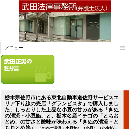
メニュー
Home
所属弁護士
事務所所訓
法律相談案内
弁護士料について
栃木県佐野市にある東北自動車道佐野サービスエ
事務所所在地
リア下り線の売店「グランビスタ」で購入しまし
リンク集
た、しっとりした上品な小豆の甘みがある「きぬ
の清流・小豆餡」と、栃木名産イチゴの「とちお
とめ」の甘さと酸味が味わえる「きぬの清流・と
顧問契約について
ちおとめ餡」
（きぬの清流・小豆餡）（小豆）（小倉餡）