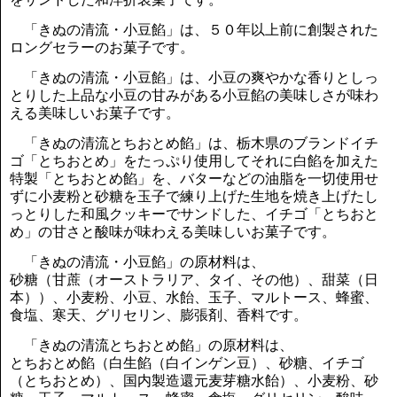
「きぬの清流・小豆餡」は、５０年以上前に創製された
ロングセラーのお菓子です。
「きぬの清流・小豆餡」は、小豆の爽やかな香りとしっ
とりした上品な小豆の甘みがある小豆餡の美味しさが味わ
える美味しいお菓子です。
「きぬの清流とちおとめ餡」は、栃木県のブランドイチ
ゴ「とちおとめ」をたっぷり使用してそれに白餡を加えた
特製「とちおとめ餡」を、バターなどの油脂を一切使用せ
ずに小麦粉と砂糖を玉子で練り上げた生地を焼き上げたし
っとりした和風クッキーでサンドした、イチゴ「とちおと
め」の甘さと酸味が味わえる美味しいお菓子です。
「きぬの清流・小豆餡」の原材料は、
砂糖（甘蔗（オーストラリア、タイ、その他）、甜菜（日
本））、小麦粉、小豆、水飴、玉子、マルトース、蜂蜜、
食塩、寒天、グリセリン、膨張剤、香料です。
「きぬの清流とちおとめ餡」の原材料は、
とちおとめ餡（白生餡（白インゲン豆）、砂糖、イチゴ
（とちおとめ）、国内製造還元麦芽糖水飴）、小麦粉、砂