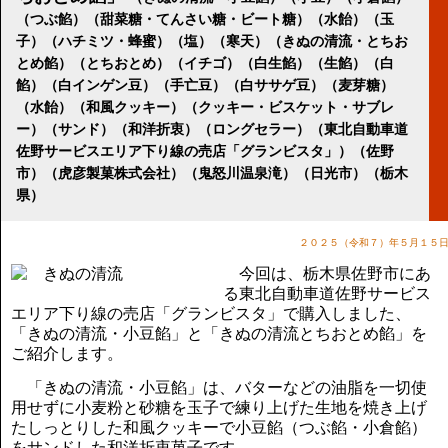
講演のご案内
（つぶ餡）（甜菜糖・てんさい糖・ビート糖）（水飴）（玉
気をつけたい法律のポイント
子）（ハチミツ・蜂蜜）（塩）（寒天）（きぬの清流・とちお
武田正男の独り言
とめ餡）（とちおとめ）（イチゴ）（白生餡）（生餡）（白
餡）（白インゲン豆）（手亡豆）（白ササゲ豆）（麦芽糖）
（水飴）（和風クッキー）（クッキー・ビスケット・サブレ
ー）（サンド）（和洋折衷）（ロングセラー）（東北自動車道
佐野サービスエリア下り線の売店「グランビスタ」）（佐野
市）（虎彦製菓株式会社）（鬼怒川温泉滝）（日光市）（栃木
県）
２０２５（令和７）年５月１５
今回は、栃木県佐野市にあ
る東北自動車道佐野サービス
エリア下り線の売店「グランビスタ」で購入しました、
「きぬの清流・小豆餡」と「きぬの清流とちおとめ餡」を
ご紹介します。
「きぬの清流・小豆餡」は、バターなどの油脂を一切使
用せずに小麦粉と砂糖を玉子で練り上げた生地を焼き上げ
たしっとりした和風クッキーで小豆餡（つぶ餡・小倉餡）
をサンドした和洋折衷菓子です。