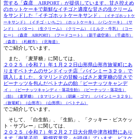
営する「森彦 AIRPORT」が提供しています、甘さ控えめ
のホットケーキで新鮮なイチゴと適度な甘さの生クリーム
をサンドした「イチゴホットケーキサンド」
（イチゴホットケ
ーキサンド）（イチゴ・いちご）（ホットケーキ）（パンケーキ）（サ
ンド）（バター）（生クリーム）（クリーム）（ミルク・牛乳）（コー
ヒー）（森彦 AIRPORT）（フードコート）（新千歳空港）（千歳市）
（森彦）（札幌市）（北海道）
でご紹介しています。
また、「麦芽糖」に関しては、
２０２５（令和７）年１月２２日山形県山形市旅篭町にあ
りますベトナムのサンドイッチ店「バインミー３２９」で
購入しました、タマリンドの甘酸っぱさと麦芽糖の甘さで
ピーナッツを包んだベトナムの飴「ピーナッツキャンデ
ィ」
（ピーナッツキャンディ・落花生飴）（ピーナッツ・落花生）
（飴）（麦芽糖）（タマリンド）（胡麻・ゴマ）（バインミー３２９）
（旅篭町）（山形市）（山形県）（ベトナム）
でご紹介しています。
そして、「白生餡」、「生餡」、「クッキー・ビスケッ
ト・サブレー」に関しては、
２０２５（令和７）年２月２７日大分県中津市植野にあり
ます「御菓子司 殿畑双葉堂」が提供しています、ビスケ