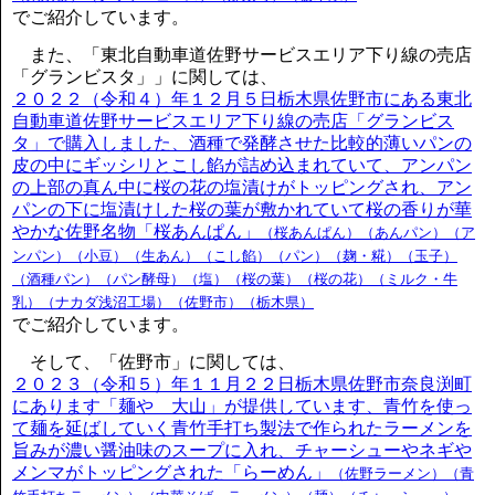
でご紹介しています。
また、「東北自動車道佐野サービスエリア下り線の売店
「グランビスタ」」に関しては、
２０２２（令和４）年１２月５日栃木県佐野市にある東北
自動車道佐野サービスエリア下り線の売店「グランビス
タ」で購入しました、酒種で発酵させた比較的薄いパンの
皮の中にギッシリとこし餡が詰め込まれていて、アンパン
の上部の真ん中に桜の花の塩漬けがトッピングされ、アン
パンの下に塩漬けした桜の葉が敷かれていて桜の香りが華
やかな佐野名物「桜あんぱん」
（桜あんぱん）（あんパン）（ア
ンパン）（小豆）（生あん）（こし餡）（パン）（麹・糀）（玉子）
（酒種パン）（パン酵母）（塩）（桜の葉）（桜の花）（ミルク・牛
乳）（ナカダ浅沼工場）（佐野市）（栃木県）
でご紹介しています。
そして、「佐野市」に関しては、
２０２３（令和５）年１１月２２日栃木県佐野市奈良渕町
にあります「麺や 大山」が提供しています、青竹を使っ
て麺を延ばしていく青竹手打ち製法で作られたラーメンを
旨みが濃い醤油味のスープに入れ、チャーシューやネギや
メンマがトッピングされた「らーめん」
（佐野ラーメン）（青