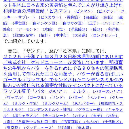
ット生地に日本古来の黄身餡を包んでこんがり焼き上げた
和洋折衷の洋風饅頭「ビスマン」
（ビスマン）（ビスケット・ク
ッキー・サブレー）（ビスカウト）（黄身餡）（白生餡）（白餡）（生
餡）（手亡豆）（白インゲン豆）（白ササゲ豆）（玉子）（ハチミツ・
蜂蜜）（アーモンド）（水飴）（塩）（洋風饅頭）（饅頭）（和洋折
衷）（殿畑双葉堂）（植野）（中津市）（大分県）（ロングセラー）
でご紹介しています。
更に、「サンド」、及び「栃木県」に関しては、
２０２５（令和７）年３月２８日栃木県那須町にあります
「株式会社 グッドニュース」が製造しています、那須育
ちの牛乳からバターを作るためにでる９０％もの無脂肪乳
を活用して作られたエコなお菓子、バターが香る香ばしい
ゴーフル（ワッフル）でサンドされたコンデンスミルクの
味わいが感じられる濃密な甘味がインパクトになっている
ワッフル菓子「バターのいとこ ミルク」
（バターのいとこ）
（ワッフル）（ゴーフル）（サンド）（バター）（ベルギー）（クリー
ム）（ミルク・牛乳）（ミルクジャム）（あんバター）（無脂肪乳・ス
キムミルク）（コンデンスミルク・練乳）（グラニュー糖）（キャラメ
ル）（塩キャラメル）（チョコレート）（カカオ）（玉子）（水飴）
（塩）（八重洲中央改札口１階）（JR東京駅）（丸の内）（千代田区）
（東京都）（グッドニュース）（那須町）（栃木県）