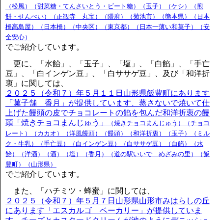
（松風）（甜菜糖・てんさいとう・ビート糖）（玉子）（ケシ）（煎
餅・せんべい）（正観寺 丸宝）（隈府）（菊池市）（熊本県）（日本
橋高島屋）（日本橋）（中央区）（東京都）（日本一薄い和菓子）（安
全安心）
でご紹介しています。
更に、「水飴」、「玉子」、「塩」、「白餡」、「手亡
豆」、「白インゲン豆」、「白ササゲ豆」、及び「和洋折
衷」に関しては、
２０２５（令和７）年５月１１日山形県飯豊町にあります
「菓子舗 香月」が提供しています、蒸さないで焼いて仕
上げた饅頭の皮でチョコレートの餡を包んだ和洋折衷の饅
頭「焼きチョコまんじゅう」
（焼きチョコまんじゅう）（チョコ
レート）（カカオ）（洋風饅頭）（饅頭）（和洋折衷）（玉子）（ミル
ク・牛乳）（手亡豆）（白インゲン豆）（白ササゲ豆）（白餡）（水
飴）（洋酒）（酒）（塩）（香月）（道の駅いいで めざみの里）（飯
豊町）（山形県）
でご紹介しています。
また、「ハチミツ・蜂蜜」に関しては、
２０２５（令和７）年５月７日山形県山形市みはらしの丘
にあります「エスカルゴ ベーカリー」が提供していま