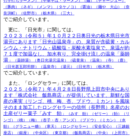
竹手打ちラーメン）（中華そば・ラーメン）（麺）（チャーシュー）
（豚肉）（ネギ）（メンマ）（タケノコ）（醤油）（麺や 大山）（奈
良渕町）（佐野市）（栃木県）（三大）
でご紹介しています。
更に、「日光市」に関しては、
２０２３（令和５）年１０月２２日奥日光の栃木県日光市
湯元にあります「日光山温泉寺」の、泉質が含硫黄・カル
シウム・ナトリウム・硫酸塩・炭酸水素塩泉で、泉温が約
７１度で加温なし、加水有り、完全掛け流しの温泉「薬師
湯」
（薬師湯）（奥日光湯元温泉）（硫黄泉）（温泉）（寺）（鹿）
（日光甚五郎煎餅）（温泉寺）（湯元）（日光市）（栃木県）
でご紹介しています。
また、「ロングセラー」に関しては、
２０２５（令和７）年４月２８日長野県上田市中央にあり
ます「株式会社 飯島商店」が提供しています、新鮮な国
産の果実（リンゴ、桃、梅、杏、ブドウ、ミカン）を風味
そのまま加工したロングセラーの信州（長野県）名産のお
土産ゼリー菓子「みすゞ飴」
（みすゞ飴）（ゼリー）（飴）（リ
ンゴ）（桃）（梅）（杏子・杏・アンズ）（ブドウ）（ミカン）（水
飴）（グラニュー糖）（寒天）（ロングセラー）（安全安心）（三越銀
座店）（銀座）（中央区）（東京都）（飯島商店）（中央）（上田市）