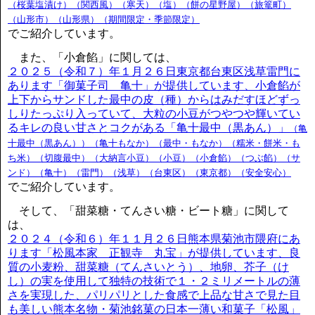
（桜葉塩漬け）（関西風）（寒天）（塩）（餅の星野屋）（旅篭町）
（山形市）（山形県）（期間限定・季節限定）
でご紹介しています。
また、「小倉餡」に関しては、
２０２５（令和７）年１月２６日東京都台東区浅草雷門に
あります「御菓子司 亀十」が提供しています、小倉餡が
上下からサンドした最中の皮（種）からはみだすほどずっ
しりたっぷり入っていて、大粒の小豆がつやつや輝いてい
るキレの良い甘さとコクがある「亀十最中（黒あん）」
（亀
十最中（黒あん））（亀十もなか）（最中・もなか）（糯米・餅米・も
ち米）（切腹最中）（大納言小豆）（小豆）（小倉餡）（つぶ餡）（サ
ンド）（亀十）（雷門）（浅草）（台東区）（東京都）（安全安心）
でご紹介しています。
そして、「甜菜糖・てんさい糖・ビート糖」に関して
は、
２０２４（令和６）年１１月２６日熊本県菊池市隈府にあ
ります「松風本家 正観寺 丸宝」が提供しています、良
質の小麦粉、甜菜糖（てんさいとう）、地卵、芥子（け
し）の実を使用して独特の技術で１・２ミリメートルの薄
さを実現した、パリパリとした食感で上品な甘さで見た目
も美しい熊本名物・菊池銘菓の日本一薄い和菓子「松風」