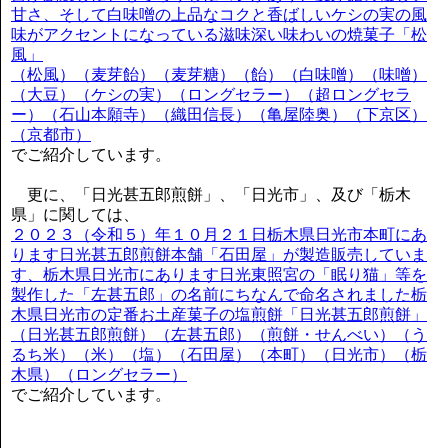
甘さ、そして白味噌の上品なコクと香ばしいケシの実の風
味がアクセントになっている滋味深い味わいの焼菓子「松
風」
（松風）（麦芽飴）（麦芽糖）（飴）（白味噌）（味噌）
（大豆）（ケシの実）（ロングセラー）（超ロングセラ
ー）（石山本願寺）（織田信長）（亀屋陸奥）（下京区）
（京都市）
でご紹介しています。
更に、「日光甚五郎煎餅」、「日光市」、及び「栃木
県」に関しては、
２０２３（令和５）年１０月２１日栃木県日光市本町にあ
ります日光甚五郎煎餅本舗「石田屋」が製造販売していま
す、栃木県日光市にあります日光東照宮の「眠り猫」等を
製作した「左甚五郎」の名前にちなんで命名されました栃
木県日光市の定番お土産菓子の塩煎餅「日光甚五郎煎餅」
（日光甚五郎煎餅）（左甚五郎）（煎餅・せんべい）（う
るち米）（米）（塩）（石田屋）（本町）（日光市）（栃
木県）（ロングセラー）
でご紹介しています。