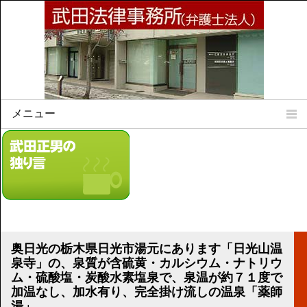
メニュー
Home
所属弁護士
事務所所訓
法律相談案内
弁護士料について
事務所所在地
奥日光の栃木県日光市湯元にあります「日光山温
リンク集
泉寺」の、泉質が含硫黄・カルシウム・ナトリウ
ム・硫酸塩・炭酸水素塩泉で、泉温が約７１度で
顧問契約について
加温なし、加水有り、完全掛け流しの温泉「薬師
湯」