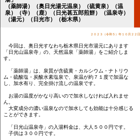
講演のご案内
（薬師湯）（奥日光湯元温泉）（硫黄泉）（温
気をつけたい法律のポイント
泉）（寺）（鹿）（日光甚五郎煎餅）（温泉寺）
武田正男の独り言
（湯元）（日光市）（栃木県）
２０２３（令和５）年１０月２２
今回は、奥日光すなわち栃木県日光市湯元にあります
「日光山温泉寺」の、天然温泉「薬師湯」をご紹介しま
す。
「薬師湯」は、泉質が含硫黄・カルシウム・ナトリウ
ム・硫酸塩・炭酸水素塩泉で、泉温が約７１度で加温な
し、加水有り、完全掛け流しの温泉です。
お湯の温度がかなり高いので加水しなければ入れませ
ん。
大変成分の濃い温泉なので加水しても効能は十分感じる
ことができます。
「日光山温泉寺」の入湯料金は、大人５００円です。
子供は３００円です。