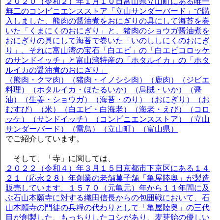
２０２０（令和２）年１月１０日富山県立山町にある唯一
無二のコンビニエンスストア「立山サンダーバード」で購
入しました、熊肉の醤油煮をおにぎりの具にして海苔を巻
いた「くまにくのおにぎり」と、猪肉のショウガ醤油煮を
おにぎりの具にして海苔で巻いた「いのししにくのおにぎ
り」、それに富山湾の宝石「白エビ」の「白エビコロッケ
のサンドイッチ」と富山湾特産の「ホタルイカ」の「ホタ
ルイカの醤油煮のおにぎり」
（熊肉・クマ肉）（猪肉・イノシシ肉）（鹿肉）（ジビエ
料理）（ホタルイカ・ほたるいか）（烏賊・いか）（醤
油）（生姜・ショウガ）（海苔・のり）（おにぎり）（お
むすび）（米）（白エビ・白海老）（海老・えび）（コロ
ッケ）（サンドイッチ）（コンビニエンスストア）（立山
サンダーバード）（雷鳥）（立山町）（富山県）
でご紹介しています。
そして、「寺」に関しては、
２０２２（令和４）年３月１５日京都市下京区にある１４
２１（応永２８）年創業の老舗菓子舗「亀屋陸奥」が製造
販売しています、１５７０（元亀元）年から１１年間に及
ぶ石山本願寺に対する織田信長からの包囲戦において、石
山本願寺の門徒の兵糧の代わりとして「亀屋陸奥」の三代
目が創製した、もっちりしたコシがあり、麦芽飴の優しい