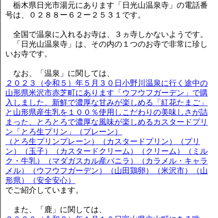
栃木県日光市湯元にあります「日光山温泉寺」の電話番
号は、０２８８ー６２ー２５３１です。
全国で温泉に入れるお寺は、３ヵ寺しかないようです。
「日光山温泉寺」は、その内の１つのお寺で非常に珍し
いお寺です。
なお、「温泉」に関しては、
２０２３（令和５）年５月３０日小野川温泉に行く途中の
山形県米沢市赤芝町にあります「ウフウフガーデン」で購
入しました、新鮮で濃厚な甘みが楽しめる「紅花たまご」
と山形県産生乳を１００％使用しこだわりの美味しさが詰
まった、とろとろで濃厚な風味が楽しめるカスタードプリ
ン「とろ生プリン」（プレーン）
（とろ生プリンプレーン）（カスタードプリン）（プリ
ン）（玉子）（カスタードクリーム）（クリーム）（ミル
ク・牛乳）（マダガスカル産バニラ）（カラメル・キャラ
メル）（ウフウフガーデン）（山田鶏卵）（米沢市）（山
形県）（安全安心）
でご紹介しています。
また、「鹿」に関しては、