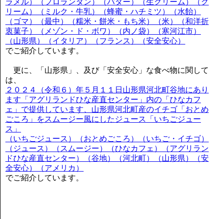
ラメル）（フロランタン）（バター）（生クリーム）（ク
リーム）（ミルク・牛乳）（蜂蜜・ハチミツ）（水飴）
（ゴマ）（最中）（糯米・餅米・もち米）（米）（和洋折
衷菓子）（メゾン・ド・ボワ）（内ノ袋）（寒河江市）
（山形県）（イタリア）（フランス）（安全安心）
でご紹介しています。
更に、「山形県」、及び「安全安心」な食べ物に関して
は、
２０２４（令和６）年５月１１日山形県河北町谷地にあり
ます「アグリランドひな産直センター」内の「ひなカフ
ェ」で提供しています、山形県河北町産のイチゴ「おとめ
ごころ」をスムージー風にしたジュース「いちごジュー
ス」
（いちごジュース）（おとめごころ）（いちご・イチゴ）
（ジュース）（スムージー）（ひなカフェ）（アグリラン
ドひな産直センター）（谷地）（河北町）（山形県）（安
全安心）（アメリカ）
でご紹介しています。