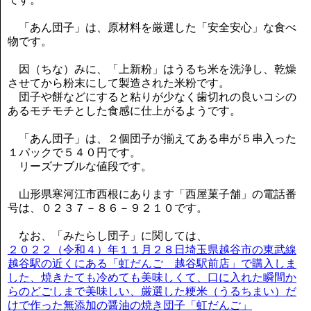
「あん団子」は、原材料を厳選した「安全安心」な食べ
物です。
因（ちな）みに、「上新粉」はうるち米を洗浄し、乾燥
させてから粉末にして製造された米粉です。
団子や餅などにすると粘りが少なく歯切れの良いコシの
あるモチモチとした食感に仕上がるようです。
「あん団子」は、２個団子が揃えてある串が５串入った
１パックで５４０円です。
リーズナブルな値段です。
山形県寒河江市西根にあります「西屋菓子舗」の電話番
号は、０２３７－８６－９２１０です。
なお、「みたらし団子」に関しては、
２０２２（令和４）年１１月２８日埼玉県越谷市の東武線
越谷駅の近くにある「虹だんご 越谷駅前店」で購入しま
した、焼きたても冷めても美味しくて、口に入れた瞬間か
らのどごしまで美味しい、厳選した粳米（うるちまい）だ
けで作った無添加の醤油の焼き団子「虹だんご」