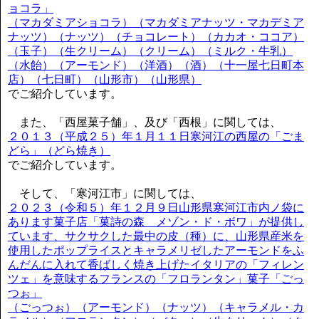
ョコラ」
（マカダミアショコラ）（マカダミアナッツ・マカデミア
ナッツ）（ナッツ）（チョコレート）（カカオ・ココア）
（玉子）（生クリーム）（クリーム）（ミルク・牛乳）
（水飴）（アーモンド）（洋酒）（酒）（十一屋七日町本
店）（七日町）（山形市）（山形県）
でご紹介しています。
また、「西屋菓子舗」、及び「西根」に関しては、
２０１３（平成２５）年１月１１日寒河江の西屋の「ごま
どら」（どら焼き）
でご紹介しています。
そして、「寒河江市」に関しては、
２０２３（令和５）年１２月９日山形県寒河江市内ノ袋に
あります菓子店「菓詩の森 メゾン・ド・ボワ」が提供し
ています、サクサクした最中の皮（種）に、山形県産米を
使用したポップライスとキャラメリゼしたアーモンドをふ
んだんに入れて香ばしく焼き上げたイタリアの「フィレン
ツェ」を意味するフランスの「フロランタン」菓子「ごっ
つぉ」
（ごっつぉ）（アーモンド）（ナッツ）（キャラメル・カ