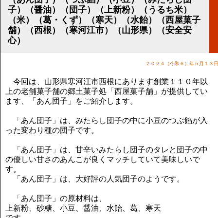
講演のご案内
子）（醤油）（団子）（上新粉）（うるち米）
気をつけたい法律のポイント
（米）（葛・くず）（寒天）（水飴）（西屋菓子
武田正男の独り言
舗）（西根）（寒河江市）（山形県）（安全安
心）
２０２４（令和６）年５月１３
今回は、山形県寒河江市西根にあります創業１１０年以
上の老舗菓子舗の郷土菓子処「西屋菓子舗」が提供してい
ます、「あん団子」をご紹介します。
「あん団子」は、みたらし団子の中に小豆のつぶ餡が入
った変わり種の団子です。
「あん団子」は、甘辛いみたらし団子のタレと団子の中
の優しい甘さのあんこが良くマッチしていて美味しいで
す。
「あん団子」は、大好評の人気団子のようです。
「あん団子」の原材料は、
上新粉、砂糖、小豆、醤油、水飴、葛、寒天
です。