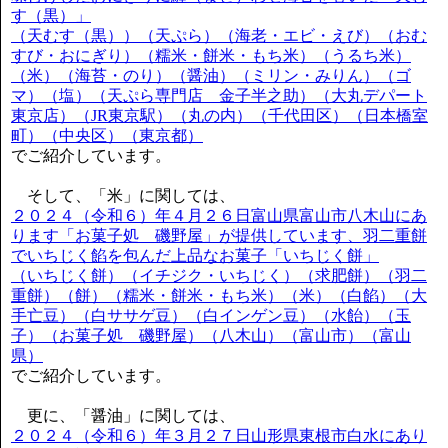
す（黒）」
（天むす（黒））（天ぷら）（海老・エビ・えび）（おむ
すび・おにぎり）（糯米・餅米・もち米）（うるち米）
（米）（海苔・のり）（醤油）（ミリン・みりん）（ゴ
マ）（塩）（天ぷら専門店 金子半之助）（大丸デパート
東京店）（JR東京駅）（丸の内）（千代田区）（日本橋室
町）（中央区）（東京都）
でご紹介しています。
そして、「米」に関しては、
２０２４（令和６）年４月２６日富山県富山市八木山にあ
ります「お菓子処 磯野屋」が提供しています、羽二重餅
でいちじく餡を包んだ上品なお菓子「いちじく餅」
（いちじく餅）（イチジク・いちじく）（求肥餅）（羽二
重餅）（餅）（糯米・餅米・もち米）（米）（白餡）（大
手亡豆）（白ササゲ豆）（白インゲン豆）（水飴）（玉
子）（お菓子処 磯野屋）（八木山）（富山市）（富山
県）
でご紹介しています。
更に、「醤油」に関しては、
２０２４（令和６）年３月２７日山形県東根市白水にあり