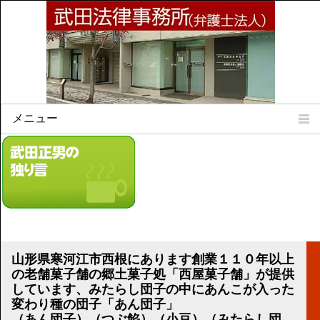
メニュー
Home
所属弁護士
事務所所訓
法律相談案内
弁護士料について
事務所所在地
山形県寒河江市西根にあります創業１１０年以上
リンク集
の老舗菓子舗の郷土菓子処「西屋菓子舗」が提供
しています、みたらし団子の中にあんこが入った
顧問契約について
変わり種の団子「あん団子」
（あん団子）（つぶ餡）（小豆）（みたらし団