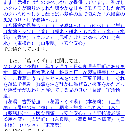
ます「元祖たけだのゆべしや」が提供しています、香ばし
いクルミが練り込まれた穏やかな甘さでモチモチした食感
のクルミゆべしを甘酸っぱい紫蘇の葉で包んだ「八幡宮の
風祭つり・しそ巻ゆべし」
（八幡宮の風祭つり）（しそ巻ゆべし）（ゆべし）（餅）
（紫蘇・シソ）（葉）（糯米・餅米・もち米）（米）（水
飴）（醤油）（クルミ）（元祖たけだのゆべしや）（白
水）（東根市）（山形県）（安全安心）
でご紹介しています。
また、「葛（くず）」に関しては、
２０２３（令和５）年１２月１５日奈良県吉野町にありま
す「葛湯 吉野拾遺老舗 松屋本店」が製造販売していま
す、吉野葛にうっすらと甘みをつけて干菓子風にしてそれ
を薄紙で包み、熱湯を注ぎ静かに混ぜると桜花をかたどっ
た浮菓子がふわりと浮いてくる品の良い「葛湯 宇治拾
遺」
（葛湯 吉野拾遺）（葛湯・くず湯）（本葛粉）（上白
糖）（最中の皮（種））（糯米・餅米・もち米）（米）
（薬膳料理）（医食同源）（安全安心）（吉野拾遺老舗
松屋本店）（吉野町）（奈良県）（高島屋日本橋店）（日
本橋）（中央区）（東京都）
でご紹介しています。