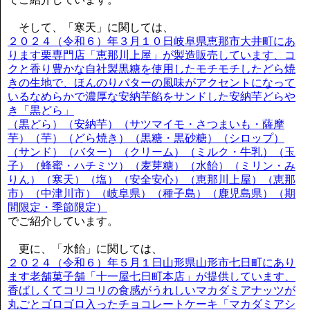
そして、「寒天」に関しては、
２０２４（令和６）年３月１０日岐阜県恵那市大井町にあ
ります栗専門店「恵那川上屋」が製造販売しています、コ
クと香り豊かな自社製黒糖を使用したモチモチしたどら焼
きの生地で、ほんのりバターの風味がアクセントになって
いるなめらかで濃厚な安納芋餡をサンドした安納芋どらや
き「黒どら」
（黒どら）（安納芋）（サツマイモ・さつまいも・薩摩
芋）（芋）（どら焼き）（黒糖・黒砂糖）（シロップ）
（サンド）（バター）（クリーム）（ミルク・牛乳）（玉
子）（蜂蜜・ハチミツ）（麦芽糖）（水飴）（ミリン・み
りん）（寒天）（塩）（安全安心）（恵那川上屋）（恵那
市）（中津川市）（岐阜県）（種子島）（鹿児島県）（期
間限定・季節限定）
でご紹介しています。
更に、「水飴」に関しては、
２０２４（令和６）年５月１日山形県山形市七日町にあり
ます老舗菓子舗「十一屋七日町本店」が提供しています、
香ばしくてコリコリの食感がうれしいマカダミアナッツが
丸ごとゴロゴロ入ったチョコレートケーキ「マカダミアシ