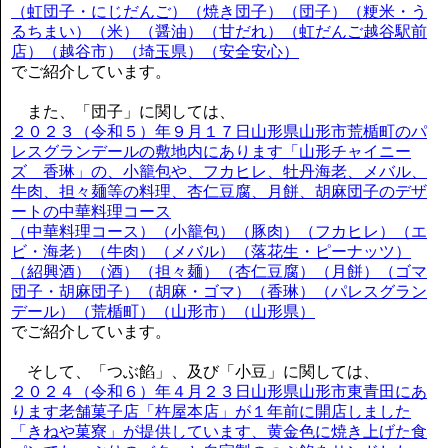
（虹団子・にじだんご）（焼き団子）（団子）（粳米・う
るちまい）（米）（醤油）（甘だれ）（虹だんご越谷駅前
店）（越谷市）（埼玉県）（安全安心）
でご紹介しています。
また、「団子」に関しては、
２０２３（令和５）年９月１７日山形県山形市荒楯町のパ
レスグランデールの敷地内にあります「山形チャイニー
ズ 香琳」の、小籠包や、フカヒレ、牡丹海老、メバル、
牛肉、担々麺等の料理、杏仁豆腐、月餅、胡麻団子のデザ
ートの中華料理コース
（中華料理コース）（小籠包）（豚肉）（フカヒレ）（エ
ビ・海老）（牛肉）（メバル）（落花生・ピーナッツ）
（紹興酒）（酒）（担々麺）（杏仁豆腐）（月餅）（ゴマ
団子・胡麻団子）（胡麻・ゴマ）（香琳）（パレスグラン
デール）（荒楯町）（山形市）（山形県）
でご紹介しています。
そして、「つぶ餡」、及び「小豆」に関しては、
２０２４（令和６）年４月２３日山形県山形市東青田にあ
ります老舗菓子店「杵屋本店」が１年前に開店しました
「きねや菓寮」が提供しています、黄金色に焼き上げた食