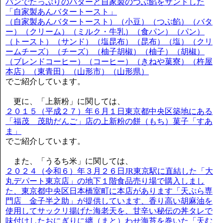
パンでたっぷりのバターと自家製のつぶ餡をサンドした
「自家製あんバタートースト」
（自家製あんバタートースト）（小豆）（つぶ餡）（バタ
ー）（クリーム）（ミルク・牛乳）（食パン）（パン）
（トースト）（サンド）（塩昆布）（昆布）（塩）（クリ
ームチーズ）（チーズ）（柚子胡椒）（柚子）（胡椒）
（ブレンドコーヒー）（コーヒー）（きねや菓寮）（杵屋
本店）（東青田）（山形市）（山形県）
でご紹介しています。
更に、「上新粉」に関しては、
２０１５（平成２７）年６月１日東京都中央区築地にある
「福茂 茂助だんご」店の上新粉の餅（もち）菓子「すあ
ま」
でご紹介しています。
また、「うるち米」に関しては、
２０２４（令和６）年３月２６日JR東京駅に直結した「大
丸デパート東京店」の地下１階食品売り場で購入しまし
た、東京都中央区日本橋室町に本店があります「天ぷら専
門店 金子半之助」が提供しています、香り高い胡麻油を
使用してサックリ揚げた海老天を、甘辛い秘伝の丼タレで
味付けしたおにぎりに纏（まと）わせ海苔を巻いた「天む