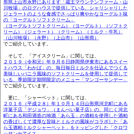
形県上山市永野にあります「蔵王マウンテンファーム・山
川牧場」のログハウスで提供している、シャリシャリした
ジェラートのような食感でさっぱり爽やかなヨーグルト味
の「ヨーグルトソフトクリーム」
（ヨーグルトソフトクリーム）（ヨーグルト）（ソフトク
リーム）（ジェラート）（クリーム）（ミルク・牛乳）
（山川牧場）（永野）（上山市）（山形県）
でご紹介しています。
そして、「アイスクリーム」に関しては、
２０１９（令和元）年９月６日静岡県伊東市にあるスイー
トハウス「わかば」の、毎日毎日ミルクを仕込んでつくる
美味しいバニラ風味のソフトクリームを使用して提供して
いる、季節限定期間限定のメニュー「マンゴーサンデー」
でご紹介しています。
更に、「シャーベット」に関しては、
２０１６（平成２８）年１０月１４日山形県河北町にある
洋菓子店「デジョワ」（まんぺい菓子店）の、同じく河北
町にある和田酒造の地酒「あら玉」の酒粕を使用した酒粕
の香ばしくて濃厚な旨味とミルクの風味がコラボした「あ
ら玉酒粕ミルクシャーベット」をトッピングした「クロワ
ッサンdeアイス」