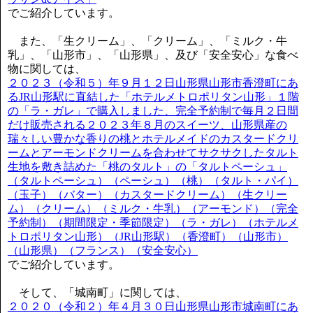
でご紹介しています。
また、「生クリーム」、「クリーム」、「ミルク・牛
乳」、「山形市」、「山形県」、及び「安全安心」な食べ
物に関しては、
２０２３（令和５）年９月１２日山形県山形市香澄町にあ
るJR山形駅に直結した「ホテルメトロポリタン山形」１階
の「ラ・ガレ」で購入しました、完全予約制で毎月２日間
だけ販売される２０２３年８月のスイーツ、山形県産の
瑞々しい豊かな香りの桃とホテルメイドのカスタードクリ
ームとアーモンドクリームを合わせてサクサクしたタルト
生地を敷き詰めた「桃のタルト」の「タルトペーシュ」
（タルトペーシュ）（ペーシュ）（桃）（タルト・パイ）
（玉子）（バター）（カスタードクリーム）（生クリー
ム）（クリーム）（ミルク・牛乳）（アーモンド）（完全
予約制）（期間限定・季節限定）（ラ・ガレ）（ホテルメ
トロポリタン山形）（JR山形駅）（香澄町）（山形市）
（山形県）（フランス）（安全安心）
でご紹介しています。
そして、「城南町」に関しては、
２０２０（令和２）年４月３０日山形県山形市城南町にあ