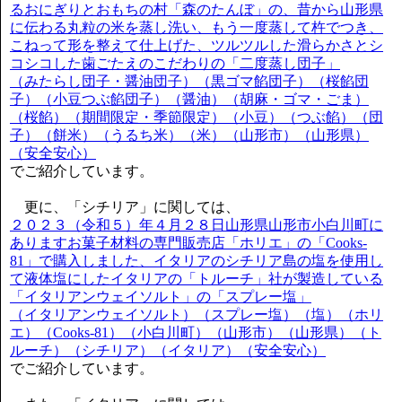
るおにぎりとおもちの村「森のたんぼ」の、昔から山形県
に伝わる丸粒の米を蒸し洗い、もう一度蒸して杵でつき、
こねって形を整えて仕上げた、ツルツルした滑らかさとシ
コシコした歯ごたえのこだわりの「二度蒸し団子」
（みたらし団子・醤油団子）（黒ゴマ餡団子）（桜餡団
子）（小豆つぶ餡団子）（醤油）（胡麻・ゴマ・ごま）
（桜餡）（期間限定・季節限定）（小豆）（つぶ餡）（団
子）（餅米）（うるち米）（米）（山形市）（山形県）
（安全安心）
でご紹介しています。
更に、「シチリア」に関しては、
２０２３（令和５）年４月２８日山形県山形市小白川町に
ありますお菓子材料の専門販売店「ホリエ」の「Cooks-
81」で購入しました、イタリアのシチリア島の塩を使用し
て液体塩にしたイタリアの「トルーチ」社が製造している
「イタリアンウェイソルト」の「スプレー塩」
（イタリアンウェイソルト）（スプレー塩）（塩）（ホリ
エ）（Cooks-81）（小白川町）（山形市）（山形県）（ト
ルーチ）（シチリア）（イタリア）（安全安心）
でご紹介しています。