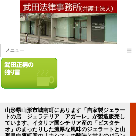
メニュー
Home
所属弁護士
事務所所訓
法律相談案内
弁護士料について
事務所所在地
山形県山形市城南町にあります「自家製ジェラー
リンク集
トの店 ジェラテリア アガーレ」が製造販売し
ています、イタリア国シチリア産の「ピスタチ
顧問契約について
オ」のまったりした濃厚な風味のジェラートと山
形県白鷹町産の「カシス」の酸味と甘みのバラン