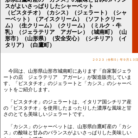
講演のご案内
スがよいさっぱりしたシャーベット
気をつけたい法律のポイント
（ピスタチオ）（カシス）（ジェラート）（シャ
武田正男の独り言
ーベット）（アイスクリーム）（ソフトクリー
ム）（生クリーム）（クリーム）（ミルク・牛
乳）（ジェラテリア アガーレ）（城南町）（山
形市）（山形県）（安全安心）（シチリア）（イ
タリア）（白鷹町）
２０２３（令和５）年９月１３
今回は、山形県山形市城南町にあります「自家製ジェラ
ートの店 ジェラテリア アガーレ」が製造販売していま
す、「ピスタチオ」のジェラートと「カシス」のシャーベ
ットをご紹介します。
「ピスタチオ」のジェラートは、イタリア国シチリア産
の「ピスタチオ」を使用したまったりした濃厚な風味と甘
さのとても美味しいジェラートです。
「カシス」のシャーベットは、山形県白鷹町産の「カシ
ス」の酸味と甘みのバランスがよいさっぱりした美味しい