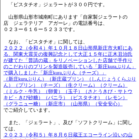
「ピスタチオ」ジェラートが３００円です。
山形県山形市城南町にあります「自家製ジェラートの
店 ジェラテリア アガーレ」の電話番号は、
０２３ー６１６ー５２３３です。
なお、「ピスタチオ」に関しては、
２０２２（令和４）年１０月１８日山形県新庄市大町にあ
る、関東大震災の復興記念として大正１５年に正木丑治氏
が建てた「普請の蔵」をリノベーションした店舗で手作り
のこだわりのプリンを製造販売している「新庄kuraぷりん」
で購入しました「新庄kuraぷりん（チーズ）」
（新庄kuraぷりん）（新庄蔵プリン）（しんじょうくらぷり
ん）（プリン）（チーズ）（生クリーム）（クリーム）
（ミルク・牛乳）（卵黄）（玉子）（さとうきび・サトウ
キビ・きび砂糖）（バニラ）（ピスタチオ）（レモン）
（グラニュー糖）（新庄市）（山形県）（安全安心）
でご紹介しています。
また、「ジェラート」、及び「ソフトクリーム」に関し
ては、
２０２３（令和５）年８月６日蔵王エコーライン沿いの山