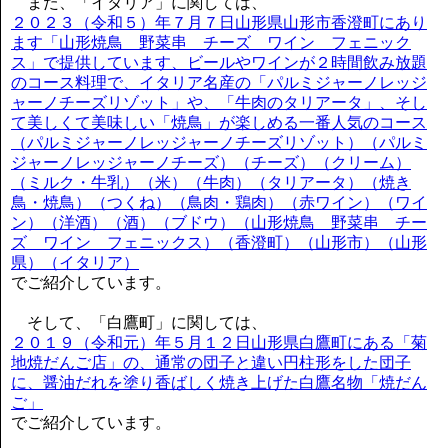
また、「イタリア」に関しては、
２０２３（令和５）年７月７日山形県山形市香澄町にあり
ます「山形焼鳥 野菜串 チーズ ワイン フェニック
ス」で提供しています、ビールやワインが２時間飲み放題
のコース料理で、イタリア名産の「パルミジャーノレッジ
ャーノチーズリゾット」や、「牛肉のタリアータ」、そし
て美しくて美味しい「焼鳥」が楽しめる一番人気のコース
（パルミジャーノレッジャーノチーズリゾット）（パルミ
ジャーノレッジャーノチーズ）（チーズ）（クリーム）
（ミルク・牛乳）（米）（牛肉）（タリアータ）（焼き
鳥・焼鳥）（つくね）（鳥肉・鶏肉）（赤ワイン）（ワイ
ン）（洋酒）（酒）（ブドウ）（山形焼鳥 野菜串 チー
ズ ワイン フェニックス）（香澄町）（山形市）（山形
県）（イタリア）
でご紹介しています。
そして、「白鷹町」に関しては、
２０１９（令和元）年５月１２日山形県白鷹町にある「菊
地焼だんご店」の、通常の団子と違い円柱形をした団子
に、醤油だれを塗り香ばしく焼き上げた白鷹名物「焼だん
ご」
でご紹介しています。