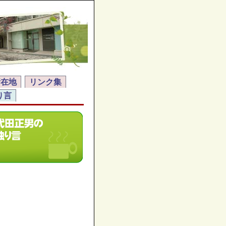
所在地
リンク集
り言