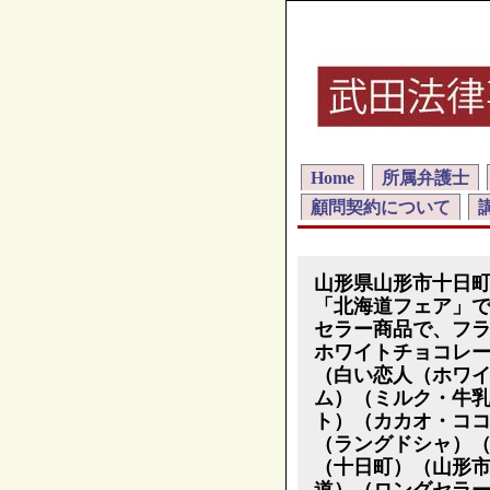
Home
所属弁護士
顧問契約について
山形県山形市十日
「北海道フェア」
セラー商品で、フ
ホワイトチョコレ
（白い恋人（ホワ
ム）（ミルク・牛
ト）（カカオ・コ
（ラングドシャ）
（十日町）（山形
道）（ロングセラ