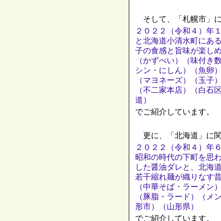
そして、「札幌市」に
２０２２（令和４）年
と北海道小清水町にあ
子の食感と旨味が楽し
（かずべい）（味付き
シン・にしん）（魚卵
（マヨネーズ）（玉子
（不二家本店）（白石
道）
でご紹介しています。
更に、「北海道」に関
２０２２（令和４）年
昭和の時代の下町を思
した醤油ダレと、北海
若干縮れ麺が織りなす
（中華そば・ラーメン
（豚脂・ラード）（メ
形市）（山形県）
でご紹介しています。