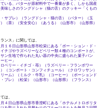
している、バターが原材料中で一番量が多く、しかも国産
な美味しさのラングドシャ（猫の舌）のクッキー「くもの
ト・サブレ）（ラングドシャ・猫の舌）（バター）（玉
茶）（茶）（安全安心）（あうる）（山形市）（山形県）
ランス」に関しては、
６月１６日山形県山形市松栄にある「ボー・ション・ド・
、イチゴやラズベリーなどベリー類４種のコンポートが、
ッサン生地で作られた丸い器の中央に盛られた菓子パン
コーヒー」
トロベリー・イチゴ・苺）（ラズベリー・フランボワー
ム）（コンポート・コンフィチュール）（クロワッサン）
クリーム）（ミルク・牛乳）（コーヒー）（ボーションド
ド・ブレ）（松栄）（山形市）（山形県）（フランス）
ては、
３月４日山形県山形市香澄町にある「ホテルメトロポリタ
ーツを取り入れた月替わりのフルーツタルトを毎月２日間