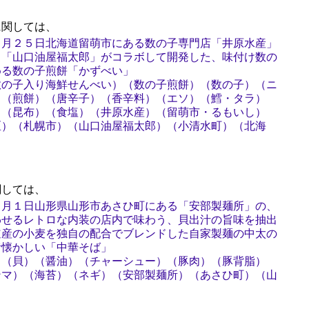
関しては、
１月２５日北海道留萌市にある数の子専門店「井原水産」
る「山口油屋福太郎」がコラボして開発した、味付け数の
める数の子煎餅「かずべい」
数の子入り海鮮せんべい）（数の子煎餅）（数の子）（ニ
）（煎餅）（唐辛子）（香辛料）（エソ）（鱈・タラ）
）（昆布）（食塩）（井原水産）（留萌市・るもいし）
区）（札幌市）（山口油屋福太郎）（小清水町）（北海
しては、
６月１日山形県山形市あさひ町にある「安部製麺所」の、
わせるレトロな内装の店内で味わう、貝出汁の旨味を抽出
道産の小麦を独自の配合でブレンドした自家製麺の中太の
昔懐かしい「中華そば」
）（貝）（醤油）（チャーシュー）（豚肉）（豚背脂）
ンマ）（海苔）（ネギ）（安部製麺所）（あさひ町）（山