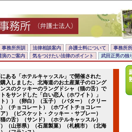
事務所所訓
法律相談案内
弁護士料について
事務所
講演のご案内
気をつけたい法律のポイント
武田正男の独
町にある「ホテルキャッスル」で開催された
で購入しました、北海道のお土産菓子のロング
ランスのクッキーのラングドシャ（猫の舌）で
ートをサンドした「白い恋人（ホワイト）」
イト））（卵白）（玉子）（バター）（クリー
乳）（チョコレート）（ホワイトチョコレー
コア）（ビスケット・クッキー・サブレー）
（猫の舌）（サンド）（ホテルキャッスル）
市）（山形県）（石屋製菓）（札幌市）（北海
ー）（フランス）