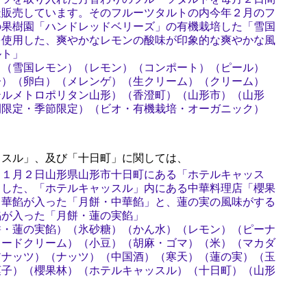
造販売しています。そのフルーツタルトの内今年２月のフ
の果樹園「ハンドレッドベリーズ」の有機栽培した「雪国
を使用した、爽やかなレモンの酸味が印象的な爽やかな風
ルト」
）（雪国レモン）（レモン）（コンポート）（ピール）
子）（卵白）（メレンゲ）（生クリーム）（クリーム）
テルメトロポリタン山形）（香澄町）（山形市）（山形
間限定・季節限定）（ビオ・有機栽培・オーガニック）
スル」、及び「十日町」に関しては、
１１月２日山形県山形市十日町にある「ホテルキャッス
ました、「ホテルキャッスル」内にある中華料理店「櫻果
中華餡が入った「月餅・中華餡」と、蓮の実の風味がする
餡が入った「月餅・蓮の実餡」
餅・蓮の実餡）（氷砂糖）（かん水）（レモン）（ピーナ
タードクリーム）（小豆）（胡麻・ゴマ）（米）（マカダ
アナッツ）（ナッツ）（中国酒）（寒天）（蓮の実）（玉
菓子）（櫻果林）（ホテルキャッスル）（十日町）（山形