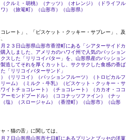
）（クルミ・胡桃）（ナッツ）（オレンジ）（ドライフル
ノワ）（旅篭町）（山形市）（山形県）
コレート」、「ビスケット・クッキー・サブレー」、及
は、
５月２３日山形県山形市香澄町にある「シアターサイドカ
で購入しました、アメリカのハワイ州で人気のパッション
ックスした「リリコイバター」を、山形県産のパッション
で製造してそれを厚くカットし、サクサクした食感の香ば
した「リリコイバターサンド」
ド）（リリコイ）（パッションフルーツ）（トロピカルフ
クリーム）（ミルク・牛乳）（ビスケット・クッキー・サ
ホワイトチョコレート）（チョコレート）（カカオ・ココ
（アーモンドプードル）（ココナッツファイン）（ナッ
）（塩）（スロージャム）（香澄町）（山形市）（山形
ャ・猫の舌」に関しては、
３月７日山形県山形市七日町にあるプリンとブッセの洋菓