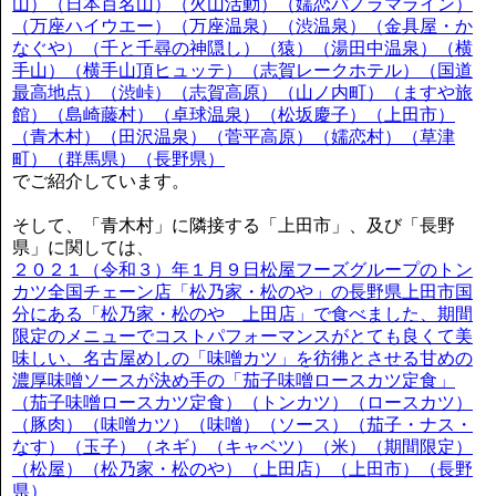
山）（日本百名山）（火山活動）（嬬恋パノラマライン）
（万座ハイウエー）（万座温泉）（渋温泉）（金具屋・か
なぐや）（千と千尋の神隠し）（猿）（湯田中温泉）（横
手山）（横手山頂ヒュッテ）（志賀レークホテル）（国道
最高地点）（渋峠）（志賀高原）（山ノ内町）（ますや旅
館）（島崎藤村）（卓球温泉）（松坂慶子）（上田市）
（青木村）（田沢温泉）（菅平高原）（嬬恋村）（草津
町）（群馬県）（長野県）
でご紹介しています。
そして、「青木村」に隣接する「上田市」、及び「長野
県」に関しては、
２０２１（令和３）年１月９日松屋フーズグループのトン
カツ全国チェーン店「松乃家・松のや」の長野県上田市国
分にある「松乃家・松のや 上田店」で食べました、期間
限定のメニューでコストパフォーマンスがとても良くて美
味しい、名古屋めしの「味噌カツ」を彷彿とさせる甘めの
濃厚味噌ソースが決め手の「茄子味噌ロースカツ定食」
（茄子味噌ロースカツ定食）（トンカツ）（ロースカツ）
（豚肉）（味噌カツ）（味噌）（ソース）（茄子・ナス・
なす）（玉子）（ネギ）（キャベツ）（米）（期間限定）
（松屋）（松乃家・松のや）（上田店）（上田市）（長野
県）