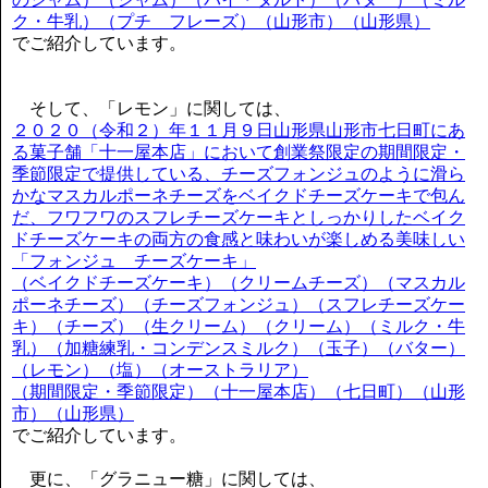
ク・牛乳）（プチ フレーズ）（山形市）（山形県）
でご紹介しています。
そして、「レモン」に関しては、
２０２０（令和２）年１１月９日山形県山形市七日町にあ
る菓子舗「十一屋本店」において創業祭限定の期間限定・
季節限定で提供している、チーズフォンジュのように滑ら
かなマスカルポーネチーズをベイクドチーズケーキで包ん
だ、フワフワのスフレチーズケーキとしっかりしたベイク
ドチーズケーキの両方の食感と味わいが楽しめる美味しい
「フォンジュ チーズケーキ」
（ベイクドチーズケーキ）（クリームチーズ）（マスカル
ポーネチーズ）（チーズフォンジュ）（スフレチーズケー
キ）（チーズ）（生クリーム）（クリーム）（ミルク・牛
乳）（加糖練乳・コンデンスミルク）（玉子）（バター）
（レモン）（塩）（オーストラリア）
（期間限定・季節限定）（十一屋本店）（七日町）（山形
市）（山形県）
でご紹介しています。
更に、「グラニュー糖」に関しては、