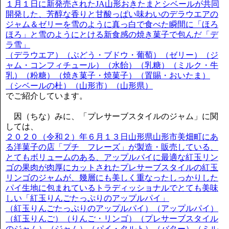
１月１日に新発売されたJA山形おきたまとシベールが共同
開発した、芳醇な香りと甘酸っぱい味わいのデラウエアの
ジャム＆ゼリーを雪のように真っ白で食べた瞬間に「ほろ
ほろ」と雪のようにとける新食感の焼き菓子で包んだ「デ
ラ雪」
（デラウエア）（ぶどう・ブドウ・葡萄）（ゼリー）（ジ
ャム・コンフィチュール）（水飴）（乳糖）（ミルク・牛
乳）（粉糖）（焼き菓子・焼菓子）（置賜・おいたま）
（シベールの杜）（山形市）（山形県）
でご紹介しています。
因（ちな）みに、「プレサーブスタイルのジャム」に関
しては、
２０２０（令和２）年６月１３日山形県山形市美畑町にあ
る洋菓子の店「プチ フレーズ」が製造・販売している、
とてもボリュームのある、アップルパイに最適な紅玉リン
ゴの果肉が肉厚にカットされたプレサーブスタイルの紅玉
リンゴのジャムが、幾層にも美しく重なったしっかりした
パイ生地に包まれているトラディッショナルでとても美味
しい「紅玉りんごたっぷりのアップルパイ」
（紅玉りんごたっぷりのアップルパイ）（アップルパイ）
（紅玉りんご）（りんご・リンゴ）（プレサーブスタイル
のジャム）（ジャム）（パイ・タルト）（バター）（ミル