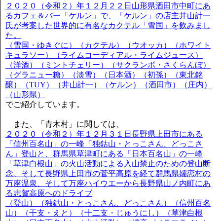
２０２０（令和２）年１２月２２日山形県酒田市中町にあ
るカフェ＆バー「ケルン」で、「ケルン」の店主井山計一
氏が考案した世界的に有名なカクテル「雪国」を飲みまし
た。
（雪国・ゆきぐに）（カクテル）（ウオッカ）（ホワイト
キュラソー）（ライムコーディアル・ライムジュース）
（洋酒）（ミントチェリー）（サクランボ・さくらんぼ）
（グラニュー糖）（淡雪）（日本酒）（初孫）（東北銘
醸）（TUY）（井山計一）（ケルン）（酒田市）（庄内）
（山形県）
でご紹介しています。
また、「青木村」に関しては、
２０２０（令和２）年１２月３１日長野県上田市にある
「信州百名山」の一峰「独鈷山・とっこさん、どっこさ
ん」登山と、群馬県草津町にある「日本百名山」の一峰
「草津白根山」の火山活動による入山禁止のための登山断
念、そして長野県上田市の菅平高原を経て群馬県嬬恋村の
万座温泉、そして万座ハイウエーから長野県山ノ内町にあ
る志賀高原へのドライブ
（登山）（独鈷山・とっこさん、どっこさん）（信州百名
山）（干支・えと）（十二支・じゅうにし）（草津白根