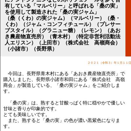
講演のご案内
有している「マルベリー」と呼ばれる「桑の実」
気をつけたい法律のポイント
を使用して製造された「桑の実ジャム」
武田正男の独り言
（桑（くわ）の実ジャム）（マルベリー）（桑・
くわ）（ジャム・コンフィチュール）（プレサー
ブスタイル）（グラニュー糖）（レモン）（あお
き農産物直売所）（青木村）（特定非営利活動法
人エリスン）（上田市）（株式会社 高嶺商会）
（小諸市）（長野県）
２０２１（令和３）年１月１１
今回は、長野県青木村にある「あおき農産物直売所」で
購入しました、長野県小諸市和田にある「株式会社 高嶺
商会」が製造している、「桑の実ジャム」をご紹介しま
す。
「桑の実」は、熟すると甘酸っぱく特に穏やかで優しい
甘味と香りが印象的です。
とても美味しいです。
また、熟すると「桑の実」の色が濃い黒紫色になりま
す。