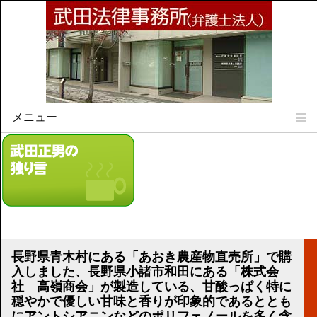
メニュー
Home
所属弁護士
事務所所訓
法律相談案内
弁護士料について
事務所所在地
長野県青木村にある「あおき農産物直売所」で購
リンク集
入しました、長野県小諸市和田にある「株式会
社 高嶺商会」が製造している、甘酸っぱく特に
顧問契約について
穏やかで優しい甘味と香りが印象的であるととも
にアントシアニンなどのポリフェノールを多く含