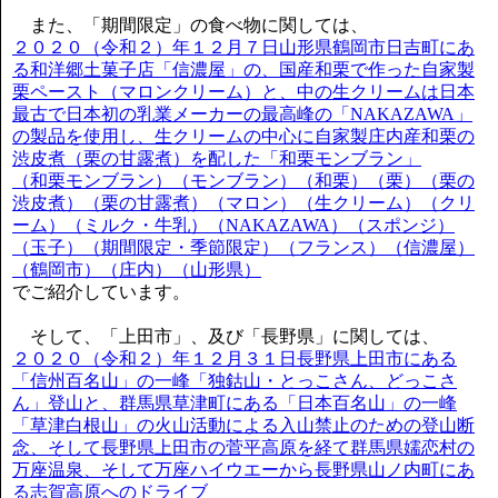
また、「期間限定」の食べ物に関しては、
２０２０（令和２）年１２月７日山形県鶴岡市日吉町にあ
る和洋郷土菓子店「信濃屋」の、国産和栗で作った自家製
栗ペースト（マロンクリーム）と、中の生クリームは日本
最古で日本初の乳業メーカーの最高峰の「NAKAZAWA」
の製品を使用し、生クリームの中心に自家製庄内産和栗の
渋皮煮（栗の甘露煮）を配した「和栗モンブラン」
（和栗モンブラン）（モンブラン）（和栗）（栗）（栗の
渋皮煮）（栗の甘露煮）（マロン）（生クリーム）（クリ
ーム）（ミルク・牛乳）（NAKAZAWA）（スポンジ）
（玉子）（期間限定・季節限定）（フランス）（信濃屋）
（鶴岡市）（庄内）（山形県）
でご紹介しています。
そして、「上田市」、及び「長野県」に関しては、
２０２０（令和２）年１２月３１日長野県上田市にある
「信州百名山」の一峰「独鈷山・とっこさん、どっこさ
ん」登山と、群馬県草津町にある「日本百名山」の一峰
「草津白根山」の火山活動による入山禁止のための登山断
念、そして長野県上田市の菅平高原を経て群馬県嬬恋村の
万座温泉、そして万座ハイウエーから長野県山ノ内町にあ
る志賀高原へのドライブ