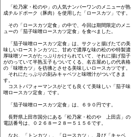
「松乃家・松のや」の人気ナンバーワンのメニューが熟
成チルドポーク（豚肉）を使用した「ロースカツ」です。
その「ロースカツ定食」の中で、今回は期間限定のメニ
ューの「茄子味噌ロースカツ定食」を食べました。
「茄子味噌ロースカツ定食」は、サクッと揚げたての美
味しいローストンカツに、甘めで濃厚な味の松のや特製濃
厚味噌ソースがたっぷりかけられていて、それに揚げ茄子
がのっていて半熟玉子もついてくる、名古屋めしの代表格
の「味噌カツ」を彷彿とさせる美味しいロースカツです。
それにたっぷりの刻みキャベツと味噌汁がついてきま
す。
コストパフォーマンスがとても良くて美味しい「茄子味
噌ロースカツ定食」です。
「茄子味噌ロースカツ定食」は、６９０円です。
長野県上田市国分にある「松乃家・松のや 上田店」の
電話番号は、０２６８ー２８ー５１５６です。
なお、「トンカツ」、「ロースカツ」、及び「キャベ