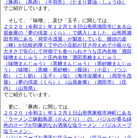
（豚肉）（鳥肉）（手羽先）（たまり醤油・しょうゆ）
でご紹介しています。
そして、「味噌」、及び「玉子」に関しては、
２０２０（令和２）年１２月１８日山形県酒田市にある山
居倉庫の「夢の倶楽（くら）」で購入しました、山形県酒
田市局にある「局堂今茂屋」が製造している、饅頭の皮
（種）が比較的厚くて中の小豆餡が甘さ控えめで小振りな
大きさで安心して何個でも食べられそうな庄内名物「酒田
味噌まんじゅう」と庄内名物「酒田黒糖まんじゅう」
（味噌まんじゅう）（黒糖まんじゅう）（黒砂糖まんじゅ
う）（味噌）（黒糖・黒砂糖）（饅頭）（小豆）（つぶ
餡）（こし餡）（玉子）（塩）（海洋深層水）（局堂今茂
屋）（夢の倶楽（くら））（山居倉庫）（酒田市）（庄
内）（山形県）
でご紹介しています。
更に、「豚肉」に関しては、
２０２０（令和２）年１２月１日山形県東根市神町にある
「ラーメン三昧勘鳥居（かんとり）」の、バジルが香る緑
色のスープが印象的なお洒落な塩ラーメン「バジルスープ
塩ラーメン」
（バジルスープお洒落な塩ラーメン）（塩ラーメン）（ラ