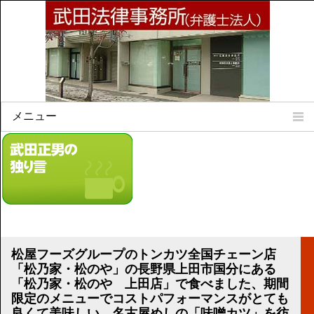
メニュー
Home
所属弁護士
事務所所訓
法律相談案内
弁護士料について
事務所所在地
松屋フーズグループのトンカツ全国チェーン店
リンク集
「松乃家・松のや」の長野県上田市国分にある
「松乃家・松のや 上田店」で食べました、期間
顧問契約について
限定のメニューでコストパフォーマンスがとても
良くて美味しい、名古屋めしの「味噌カツ」を彷