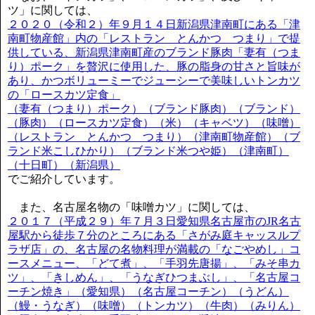
ツ」に関しては、
２０２０（令和２）年９月１４日新潟県津南町にある「津
南町物産館」内の「レストラン とんかつ つまり」で提
供している、新潟県津南町産のブランド豚肉「妻有（つま
り）ポーク」を贅沢に使用した、豚の脂身の甘さと旨味が
あり、かつボリューミーでジューシーで美味しいトンカツ
の「ロースカツ定食」
（妻有（つまり）ポーク）（ブランド豚肉）（ブランド）
（豚肉）（ロースカツ定食）（米）（キャベツ）（味噌）
（レストラン とんかつ つまり）（津南町物産館）（ブ
ランド米こしひかり）（ブランド米つや姫）（津南町）
（十日町）（新潟県）
でご紹介しています。
また、名古屋名物の「味噌カツ」に関しては、
２０１７（平成２９）年７月３日愛知県名古屋市のJR名古
屋駅から徒歩７分のところにある「さがみ庭キャッスルプ
ラザ店」の、名古屋の名物料理が満載の「なごやめし」コ
ースメニュー、「どて煮」、「手羽先唐揚」、「みそ串カ
ツ」、「きしめん」、「うなぎひつまぶし」、「名古屋コ
ーチン焼き」（愛知県）（名古屋コーチン）（うどん）
（鰻・うなぎ）（味噌）（トンカツ）（牛肉）（みりん）