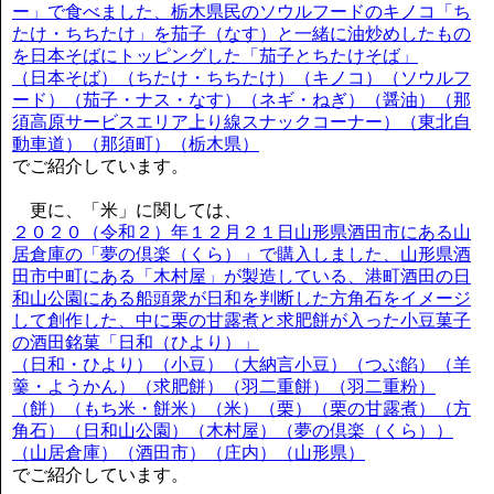
ー」で食べました、栃木県民のソウルフードのキノコ「ち
たけ・ちちたけ」を茄子（なす）と一緒に油炒めしたもの
を日本そばにトッピングした「茄子とちたけそば」
（日本そば）（ちたけ・ちちたけ）（キノコ）（ソウルフ
ード）（茄子・ナス・なす）（ネギ・ねぎ）（醤油）（那
須高原サービスエリア上り線スナックコーナー）（東北自
動車道）（那須町）（栃木県）
でご紹介しています。
更に、「米」に関しては、
２０２０（令和２）年１２月２１日山形県酒田市にある山
居倉庫の「夢の倶楽（くら）」で購入しました、山形県酒
田市中町にある「木村屋」が製造している、港町酒田の日
和山公園にある船頭衆が日和を判断した方角石をイメージ
して創作した、中に栗の甘露煮と求肥餅が入った小豆菓子
の酒田銘菓「日和（ひより）」
（日和・ひより）（小豆）（大納言小豆）（つぶ餡）（羊
羹・ようかん）（求肥餅）（羽二重餅）（羽二重粉）
（餅）（もち米・餅米）（米）（栗）（栗の甘露煮）（方
角石）（日和山公園）（木村屋）（夢の倶楽（くら））
（山居倉庫）（酒田市）（庄内）（山形県）
でご紹介しています。