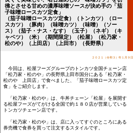
講演のご案内
彿とさせる甘めの濃厚味噌ソースが決め手の「茄
気をつけたい法律のポイント
子味噌ロースカツ定食」
武田正男の独り言
（茄子味噌ロースカツ定食）（トンカツ）（ロー
スカツ）（豚肉）（味噌カツ）（味噌）（ソー
ス）（茄子・ナス・なす）（玉子）（ネギ）（キ
ャベツ）（米）（期間限定）（松屋）（松乃家・
松のや）（上田店）（上田市）（長野県）
２０２１（令和３）年１月９
今回は、松屋フーズグループのトンカツ全国チェーン店
「松乃家・松のや」の長野県上田市国分にある「松乃家・
松のや 上田店」で食べました、「茄子味噌ロースカツ定
食」をご紹介します。
「松乃家・松のや」は、牛丼チェーン「松屋」を展開す
る松屋フーズがてがける全国で約１８０店が営業している
トンカツチェーン店です。
「松乃家・松のや」は、店に入ってすぐのところにある
券売機で食券を買って注文するスタイルです。