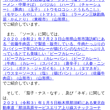
ーメン・中華そば）（バジル）（ハーブ）（チャーシュ
ー）（豚肉）（玉子）（トウモロコシ・とうもろこし）
（モヤシ・もやし）（トマト）（塩）（ラーメン三昧勘鳥
居・かんとり）（東根市）（山形県）
でご紹介しています。
また、「ソース」に関しては、
２０２０（令和２）年７月２３日山形県山形市諏訪町にあ
る「佐藤牛肉店」で製造・販売している、牛肉たっぷりの
スパイシーで辛口のカレーが揚げパンのなかにたっぷり入
っているとても美味しい「ビーフカレーパン」
（ビーフカレーパン）（カレーパン）（ビーフカレー）
（牛肉）（カレー）（スパイス）（唐辛子）（人参・ニン
ジン）（ポテト・ジャガイモ）（トマト）（タマネギ）
（ウスターソース）（塩）（揚げパン）（パン）（佐藤牛
肉店）（山形市）（山形県）
でご紹介しています。
そして、「茄子・ナス・なす」、及び「ネギ」に関して
は、
２０２１（令和３）年１月５日栃木県那須町にある東北自
動車道「那須高原サービスエリア上り線スナックコーナ