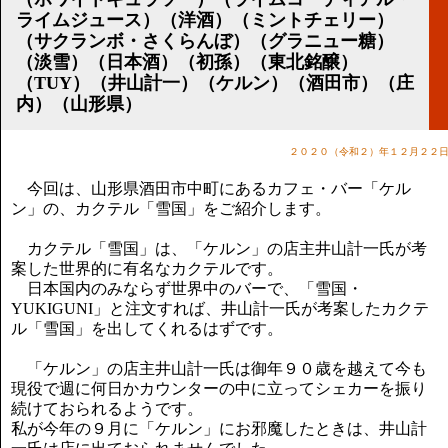
講演のご案内
ライムジュース）（洋酒）（ミントチェリー）
気をつけたい法律のポイント
（サクランボ・さくらんぼ）（グラニュー糖）
武田正男の独り言
（淡雪）（日本酒）（初孫）（東北銘醸）
（TUY）（井山計一）（ケルン）（酒田市）（庄
内）（山形県）
２０２０（令和２）年１２月２２
今回は、山形県酒田市中町にあるカフェ・バー「ケル
ン」の、カクテル「雪国」をご紹介します。
カクテル「雪国」は、「ケルン」の店主井山計一氏が考
案した世界的に有名なカクテルです。
日本国内のみならず世界中のバーで、「雪国・
YUKIGUNI」と注文すれば、井山計一氏が考案したカクテ
ル「雪国」を出してくれるはずです。
「ケルン」の店主井山計一氏は御年９０歳を越えて今も
現役で週に何日かカウンターの中に立ってシェカーを振り
続けておられるようです。
私が今年の９月に「ケルン」にお邪魔したときは、井山計