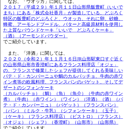
なお、「ウオッカ」に関しては、
２０１７（平成２９）年１月１１日山形県飯豊町（いいで
まち）にある「株式会社香月」が製造している、どぶろく
特区の飯豊町のどぶろくと、ウオッカ、それに卵、砂糖、
蜂蜜、アーモンドプードル、バターと高級原材料を使用し
た上質なパウンドケーキ「いいで どぶろくケーキ」
（酒）（アーモンドパウダー）
でご紹介しています。
また、「洋酒」に関しては、
２０２０（令和２）年１１月１６日JR山形駅東口すぐ近く
の山形県山形市香澄町にあるフランス料理店「オジェ」
の、フランスで修業したシェフが提供してくれる美味しい
パテ・ド・カンパーニュや鯛のカルパッチョ、牛肉の赤ワ
イン煮等の欧風料理、フランスパンのバゲット、そしてデ
ザートのシフォンケーキ
（カルパッチョ）（鯛）（魚）（魚介）（牛肉の赤ワイン
煮）（牛肉）（赤ワイン）（ワイン）（洋酒）（酒）（パ
テ・ド・カンパーニュ）（バゲット）（フランスパン）
（パン）（ミルク・牛乳）（シフォンケーキ）（玉子）
（ケーキ）（フランス料理店）（ビストロ）（フランス）
（オジェ）（シェフ）（香澄町）（山形市）（山形県）
でご紹介しています。