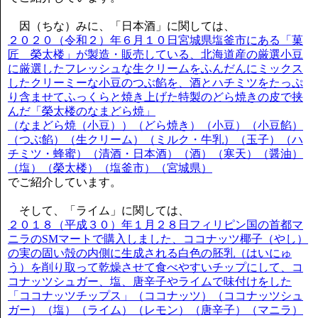
因（ちな）みに、「日本酒」に関しては、
２０２０（令和２）年６月１０日宮城県塩釜市にある「菓
匠 榮太楼」が製造・販売している、北海道産の厳選小豆
に厳選したフレッシュな生クリームをふんだんにミックス
したクリーミーな小豆のつぶ餡を、酒とハチミツをたっぷ
り含ませてふっくらと焼き上げた特製のどら焼きの皮で挟
んだ「榮太楼のなまどら焼」
（なまどら焼（小豆））（どら焼き）（小豆）（小豆餡）
（つぶ餡）（生クリーム）（ミルク・牛乳）（玉子）（ハ
チミツ・蜂蜜）（清酒・日本酒）（酒）（寒天）（醤油）
（塩）（榮太楼）（塩釜市）（宮城県）
でご紹介しています。
そして、「ライム」に関しては、
２０１８（平成３０）年１月２８日フィリピン国の首都マ
ニラのSMマートで購入しました、ココナッツ椰子（やし）
の実の固い殻の内側に生成される白色の胚乳（はいにゅ
う）を削り取って乾燥させて食べやすいチップにして、コ
コナッツシュガー、塩、唐辛子やライムで味付けをした
「ココナッツチップス」（ココナッツ）（ココナッツシュ
ガー）（塩）（ライム）（レモン）（唐辛子）（マニラ）