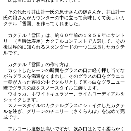
一氏は店に出ておられませんでした。
その代わり井山計一氏の息子さんの嫁さんか、井山計一
氏の娘さんがカウンターの中に立って美味しくて美しいカ
クテル「雪国」を作ってくれました。
カクテル「雪国」は、約６０年前の１９５９年にサント
リー（当時は寿屋）カクテルコンテストで入選して、その
後世界的に知られるスタンダードの一つに成長したカクテ
ルです。
カクテル「雪国」の作り方は、
カットしたレモンの断面をグラスの口に軽く押し当てな
がらグラスを満遍なくまわし、そのグラスの口をグラニュ
ー糖が入った容器の中でクルリとして真っ白なグラニュー
糖でグラスの縁をスノースタイルに飾ります。
ウオッカ、ホワイトキュラソー、ライムコーディアルを
シェイクします。
スノースタイルのカクテルグラスにシェイクしたカクテ
ルを注ぎ、グリーンのチェリー（さくらんぼ）を沈めて完
成です。
アルコール度数は高いですが、飲み口はとても柔らかく