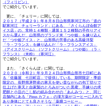
（フィリピン）
でご紹介しています。
更に、「チェリー」に関しては、
２０１７（平成２９）年８月８日山形県寒河江市の「道の
駅寒河江 チェリーランド」にある、「さくらんぼ会館ア
イス店」の、常時１４種類・通算１５２種類の手作りアイ
スから選んだ、山形県のブランド米「つや姫」を練り込ん
だ「つや姫アイス」と、山形県の芳香のある高級洋梨
「ラ・フランス」を練り込んだ「ラ・フランスアイス」
（アイスクリーム）（ソフトクリーム）（つや姫）（ラ・
フランス）（米粉）（寒河江）
でご紹介しています。
また、「さくらんぼ」に関しては、
２０２０（令和２）年９月２４日山形県山形市七日町にあ
る「佐藤屋 七日町店」で提供している、期間限定・季節
限定の、長野県茅野産の寒天を使い昔ながらの包丁切りで
仕上げた寒天と自家製のとろみがついた黒蜜、手練りの求
肥餅と小豆のこし餡の組み合わせの「あんみつ」と、同じ
店舗内にある「Pinus カフェ」の漢方薬がコーヒーに入れて
あり身体にとても良さそうな「薬膳コーヒー」