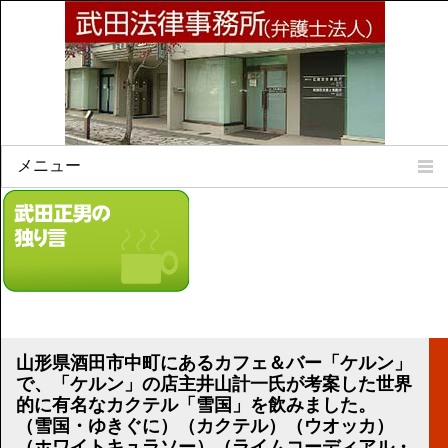
メニュー
Home
所属弁護士
事務所所訓
法律相談案内
弁護士料について
事務所所在地
山形県酒田市中町にあるカフェ＆バー「ケルン」
リンク集
で、「ケルン」の店主井山計一氏が考案した世界
的に有名なカクテル「雪国」を飲みました。
顧問契約について
（雪国・ゆきぐに）（カクテル）（ウオッカ）
（ホワイトキュラソー）（ライムコーディアル・