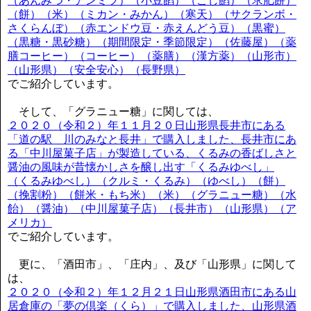
（あんみつ・アンミツ）（小豆餡）（こし餡）（求肥餅）
（餅）（米）（ミカン・みかん）（寒天）（サクランボ・
さくらんぼ）（赤エンドウ豆・赤えんどう豆）（黒蜜）
（黒糖・黒砂糖）（期間限定・季節限定）（佐藤屋）（薬
膳コーヒー）（コーヒー）（薬膳）（漢方薬）（山形市）
（山形県）（安全安心）（長野県）
でご紹介しています。
そして、「グラニュー糖」に関しては、
２０２０（令和２）年１１月２０日山形県長井市にある
「道の駅 川のみなと長井」で購入しました、長井市にあ
る「中川屋菓子店」が製造している、くるみの香ばしさと
醤油の風味が昔懐かしさを醸し出す「くるみゆべし」
（くるみゆべし）（クルミ・くるみ）（ゆべし）（餅）
（挽割粉）（餅米・もち米）（米）（グラニュー糖）（水
飴）（醤油）（中川屋菓子店）（長井市）（山形県）（ア
メリカ）
でご紹介しています。
更に、「酒田市」、「庄内」、及び「山形県」に関して
は、
２０２０（令和２）年１２月２１日山形県酒田市にある山
居倉庫の「夢の倶楽（くら）」で購入しました、山形県酒