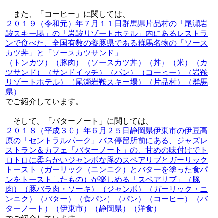
また、「コーヒー」に関しては、
２０１９（令和元）年７月１１日群馬県片品村の「尾瀬岩
鞍スキー場」の「岩鞍リゾートホテル」内にあるレストラ
ンで食べた、全国有数の養豚県である群馬名物の「ソース
カツ丼」と「ソースカツサンド」
（トンカツ）（豚肉）（ソースカツ丼）（丼）（米）（カ
ツサンド）（サンドイッチ）（パン）（コーヒー）（岩鞍
リゾートホテル）（尾瀬岩鞍スキー場）（片品村）（群馬
県）
でご紹介しています。
そして、「バターノート」に関しては、
２０１８（平成３０）年６月２５日静岡県伊東市の伊豆高
原の「セントラルパーク」バス停留所前にある、ジャズレ
ストラン＆カフェ「バターノート」の、甘めの味付けでト
ロトロに柔らかいジャンボな豚のスペアリブとガーリック
トースト（ガーリック（ニンニク）とバターを塗った食パ
ンをトーストしたもの）が楽しめる「スペアリブ」（豚
肉）（豚バラ肉・ソーキ）（ジャンボ）（ガーリック・ニ
ンニク）（バター）（食パン）（パン）（コーヒー）（バ
ターノート）（伊東市）（静岡県）（洋食）