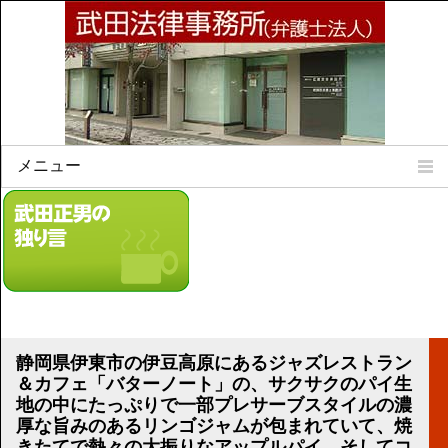
メニュー
Home
所属弁護士
事務所所訓
法律相談案内
弁護士料について
事務所所在地
静岡県伊東市の伊豆高原にあるジャズレストラン
リンク集
＆カフェ「バターノート」の、サクサクのパイ生
地の中にたっぷりで一部プレサーブスタイルの濃
顧問契約について
厚な旨みのあるリンゴジャムが包まれていて、焼
きたてで熱々の大振りなアップルパイ、そしてコ