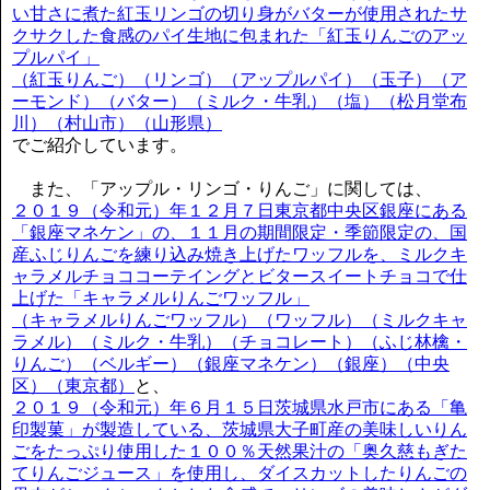
い甘さに煮た紅玉リンゴの切り身がバターが使用されたサ
クサクした食感のパイ生地に包まれた「紅玉りんごのアッ
プルパイ」
（紅玉りんご）（リンゴ）（アップルパイ）（玉子）（ア
ーモンド）（バター）（ミルク・牛乳）（塩）（松月堂布
川）（村山市）（山形県）
でご紹介しています。
また、「アップル・リンゴ・りんご」に関しては、
２０１９（令和元）年１２月７日東京都中央区銀座にある
「銀座マネケン」の、１１月の期間限定・季節限定の、国
産ふじりんごを練り込み焼き上げたワッフルを、ミルクキ
ャラメルチョココーテイングとビタースイートチョコで仕
上げた「キャラメルりんごワッフル」
（キャラメルりんごワッフル）（ワッフル）（ミルクキャ
ラメル）（ミルク・牛乳）（チョコレート）（ふじ林檎・
りんご）（ベルギー）（銀座マネケン）（銀座）（中央
区）（東京都）
と、
２０１９（令和元）年６月１５日茨城県水戸市にある「亀
印製菓」が製造している、茨城県大子町産の美味しいりん
ごをたっぷり使用した１００％天然果汁の「奥久慈もぎた
てりんごジュース」を使用し、ダイスカットしたりんごの