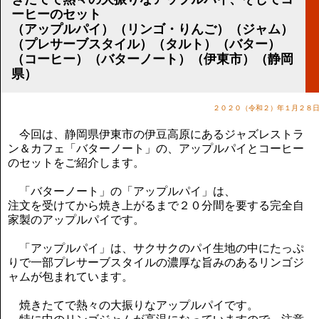
講演のご案内
ーヒーのセット
気をつけたい法律のポイント
（アップルパイ）（リンゴ・りんご）（ジャム）
武田正男の独り言
（プレサーブスタイル）（タルト）（バター）
（コーヒー）（バターノート）（伊東市）（静岡
県）
２０２０（令和２）年１月２８
今回は、静岡県伊東市の伊豆高原にあるジャズレストラ
ン＆カフェ「バターノート」の、アップルパイとコーヒー
のセットをご紹介します。
「バターノート」の「アップルパイ」は、
注文を受けてから焼き上がるまで２０分間を要する完全自
家製のアップルパイです。
「アップルパイ」は、サクサクのパイ生地の中にたっぷ
りで一部プレサーブスタイルの濃厚な旨みのあるリンゴジ
ャムが包まれています。
焼きたてで熱々の大振りなアップルパイです。