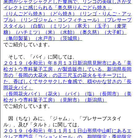
果肉がシャクシャクとした食感で、リンゴの美味しさがダ
イレクトに感じられる「奥久慈りんごどら焼き」
（りんごどら焼き）（どら焼き）（リンゴ・りんご・アッ
プル）（リンゴジャム・コンフィチュール）（プレサーブ
スタイル）（白餡）（ミリン）（寒天）（玉子）（麦芽
糖）（ハチミツ）（米）（水飴）（奥久慈）（大子町）
（亀印製菓）（水戸市）（茨城県）
でご紹介しています。
そして、「パイ」に関しては、
２０１９（令和元）年８月１３日新潟県見附市にある「美
松ガトウ専科菓子工房」が製造販売している、新潟県長岡
市の「長岡の大花火」の正三尺玉の花火をモチーフにし
た、香ばしくてサクサクした食感で、穏やかな甘さの「長
岡花火パイ」
（長岡花火パイ）（花火）（パイ）（塩）（長岡市）（美
松ガトウ専科菓子工房）（見附市）（新潟県）
でご紹介しています。
因（ちな）みに、「ジャム」、「プレサーブスタイ
ル」、及び「タルト」に関しては、
２０１９（令和元）年１１月１１日山形県中山町にあるエ
クレア専門店「コションドール」の、期間限定・季節限定