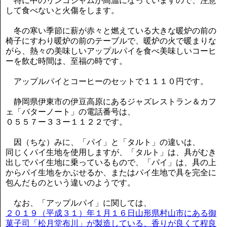
特に中のリンゴジャムが高温になっていますので、注意
して食べないと火傷をします。
冬の寒い季節に薪が赤々と燃えている大きな暖炉の前の
椅子にすわり暖炉の前のテーブルで、暖炉の火で暖まりな
がら、熱々の美味しいアップルパイを食べ美味しいコーヒ
ーを飲む時間は、至福の時です。
アップルパイとコーヒーのセットで１１１０円です。
静岡県伊東市の伊豆高原にあるジャズレストラン＆カフ
ェ「バターノート」の電話番号は、
０５５７ー３３ー１１２２です。
因（ちな）みに、「パイ」と「タルト」の違いは、
同じくパイ生地を使用しますが、「タルト」は、具がむき
出しでパイ生地に乗っているもので、「パイ」は、具の上
からパイ生地をかぶせるか、またはパイ生地で具を完全に
包んだものという違いのようです。
なお、「アップルパイ」に関しては、
２０１９（平成３１）年１月１６日山形県村山市にある御
菓子司「松月堂布川」が製造している、香りが良くて程良