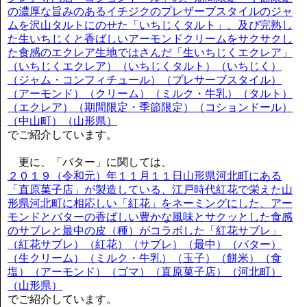
の濃厚な旨みのあるイチジクのプレザーブスタイルのジャ
ムを沢山タルトにのせた「いちじくタルト」、及び完熟し
た生いちじくと香ばしいアーモンドクリームをサクサクし
た食感のエクレア生地ではさんだ「生いちじくエクレア」
（いちじくエクレア）（いちじくタルト）（いちじく）
（ジャム・コンフィチュール）（プレサーブスタイル）
（アーモンド）（クリーム）（ミルク・牛乳）（タルト）
（エクレア）（期間限定・季節限定）（コションドール）
（中山町）（山形県）
でご紹介しています。
更に、「バター」に関しては、
２０１９（令和元）年１１月１１日山形県河北町にある
「直原菓子店」が製造している、江戸時代紅花で栄えた山
形県河北町に相応しい「紅花」をネーミングにした、アー
モンドとバターの香ばしい豊かな風味とサクッとした食感
のサブレと最中の皮（種）がコラボした「紅花サブレ」
（紅花サブレ）（紅花）（サブレ）（最中）（バター）
（生クリーム）（ミルク・牛乳）（玉子）（餅米）（食
塩）（アーモンド）（ゴマ）（直原菓子店）（河北町）
（山形県）
でご紹介しています。