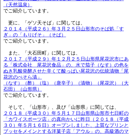
（天然温泉）
でご紹介しています。
更に、「ゲソ天そば」に関しては、
２０１４（平成２６）年３月２５日山形市のそば処「す
ぎ」の「もりげそ」（そば）
でご紹介しています。
また、「大石田町」に関しては、
２０１７（平成２９）年１２月２５日山形県尾花沢市にあ
る「株式会社 尾花沢食品」の、水で茄子（なす）の色を
ぬき乳酸発酵させた辛くて酸っぱい尾花沢の伝統漬物「尾
花沢のぺそら漬」
（なす）（酢）（塩）（唐辛子）（漬物）（尾花沢）（大
石田）（山形県）
でご紹介しています。
そして、「山形市」、及び「山形県」に関しては、
２０１８（平成３０）年５月１７日山形県山形市七日町の
「カワイスポーツ店」の真向かいに昨日（２０１８（平成
３０）年５月１６日）オープンしました、上質なプリンと
ブッセをメインとする洋菓子店「アウル」の、高級酒のマ