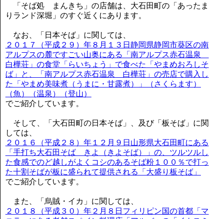
「そば処 まんきち」の店舗は、大石田町の「あったま
りランド深堀」のすぐ近くにあります。
なお、「日本そば」に関しては、
２０１７（平成２９）年８月１３日静岡県静岡市葵区の南
アルプスの麓ですごい山奥にある「南アルプス赤石温泉
白樺荘」の食堂「らいちょう」で食べた「やまめおろしそ
ば」と、「南アルプス赤石温泉 白樺荘」の売店で購入し
た「やまめ美味煮（うまに・甘露煮）」（さくらます）
（魚）（温泉）（登山）
でご紹介しています。
そして、「大石田町の日本そば」、及び「板そば」に関
しては、
２０１６（平成２８）年１２月９日山形県大石田町にある
「手打ち大石田そば きよ（きよそば）」の、ツルツルし
た食感でのど越しがよくコシのあるそば粉１００％で打っ
た十割そばが板に盛られて提供される「大盛り板そば」
でご紹介しています。
また、「烏賊・イカ」に関しては、
２０１８（平成３０）年２月８日フィリピン国の首都「マ