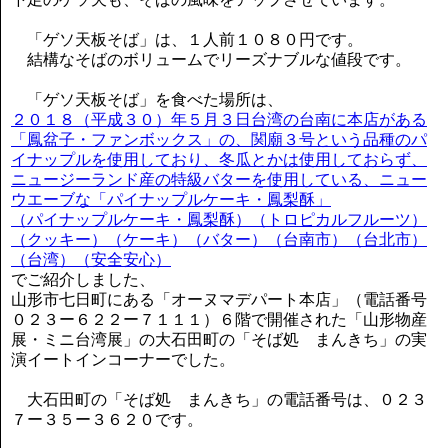
「ゲソ天板そば」は、１人前１０８０円です。
結構なそばのボリュームでリーズナブルな値段です。
「ゲソ天板そば」を食べた場所は、
２０１８（平成３０）年５月３日台湾の台南に本店がある
「鳳盆子・ファンボックス」の、関廟３号という品種のパ
イナップルを使用しており、冬瓜とかは使用しておらず、
ニュージーランド産の特級バターを使用している、ニュー
ウエーブな「パイナップルケーキ・鳳梨酥」
（パイナップルケーキ・鳳梨酥）（トロピカルフルーツ）
（クッキー）（ケーキ）（バター）（台南市）（台北市）
（台湾）（安全安心）
でご紹介しました、
山形市七日町にある「オーヌマデパート本店」（電話番号
０２３ー６２２ー７１１１）６階で開催された「山形物産
展・ミニ台湾展」の大石田町の「そば処 まんきち」の実
演イートインコーナーでした。
大石田町の「そば処 まんきち」の電話番号は、０２３
７ー３５ー３６２０です。