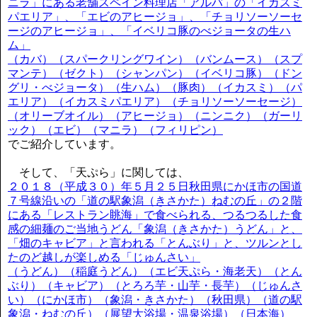
ニラ」にある老舗スペイン料理店「アルバ」の「イカスミ
パエリア」、「エビのアヒージョ」、「チョリソーソーセ
ージのアヒージョ」、「イベリコ豚のべジョータの生ハ
ム」
（カバ）（スパークリングワイン）（バンムース）（スプ
マンテ）（ゼクト）（シャンパン）（イベリコ豚）（ドン
グリ・べジョータ）（生ハム）（豚肉）（イカスミ）（パ
エリア）（イカスミパエリア）（チョリソーソーセージ）
（オリーブオイル）（アヒージョ）（ニンニク）（ガーリ
ック）（エビ）（マニラ）（フィリピン）
でご紹介しています。
そして、「天ぷら」に関しては、
２０１８（平成３０）年５月２５日秋田県にかほ市の国道
７号線沿いの「道の駅象潟（きさかた）ねむの丘」の２階
にある「レストラン眺海」で食べられる、つるつるした食
感の細麺のご当地うどん「象潟（きさかた）うどん」と、
「畑のキャビア」と言われる「とんぶり」と、ツルンとし
たのど越しが楽しめる「じゅんさい」
（うどん）（稲庭うどん）（エビ天ぷら・海老天）（とん
ぶり）（キャビア）（とろろ芋・山芋・長芋）（じゅんさ
い）（にかほ市）（象潟・きさかた）（秋田県）（道の駅
象潟・ねむの丘）（展望大浴場・温泉浴場）（日本海）