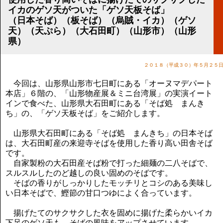
講演のご案内
イカのゲソ天がついた「ゲソ天板そば」
気をつけたい法律のポイント
（日本そば）（板そば）（烏賊・イカ）（ゲソ
武田正男の独り言
天）（天ぷら）（大石田町）（山形市）（山形
県）
２０１８（平成３０）年５月２５
今回は、山形県山形市七日町にある「オーヌマデパート
本店」６階の、「山形物産展＆ミニ台湾展」の実演イート
インで食べた、山形県大石田町にある「そば処 まんき
ち」の、「ゲソ天板そば」をご紹介します。
山形県大石田町にある「そば処 まんきち」の日本そば
は、大石田町産の来迎寺そばを使用した香り高い田舎そば
です。
自家製粉の大石田産そば粉で打った細麺の二八そばで、
スルスルしたのど越しの良い固めのそばです。
そばの香りがしっかりしたモッチリとコシのある美味し
い日本そばで、鰹節の甘口つゆによく合っています。
揚げたてのサクサクした衣を固めに揚げた柔らかいイカ
下足のゲソ天も、そばの風味をアップさせています。