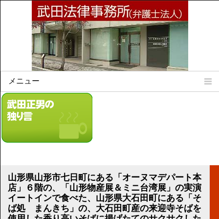
メニュー
Home
所属弁護士
事務所所訓
法律相談案内
弁護士料について
事務所所在地
山形県山形市七日町にある「オーヌマデパート本
リンク集
店」６階の、「山形物産展＆ミニ台湾展」の実演
イートインで食べた、山形県大石田町にある「そ
顧問契約について
ば処 まんきち」の、大石田町産の来迎寺そばを
使用した香り高いそばに揚げたてのサクサクした