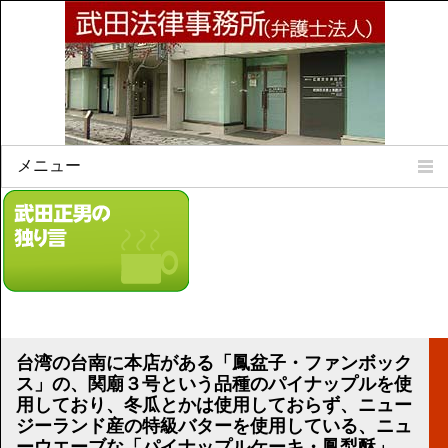
メニュー
Home
所属弁護士
事務所所訓
法律相談案内
弁護士料について
事務所所在地
台湾の台南に本店がある「鳳盆子・ファンボック
リンク集
ス」の、関廟３号という品種のパイナップルを使
用しており、冬瓜とかは使用しておらず、ニュー
顧問契約について
ジーランド産の特級バターを使用している、ニュ
ーウエーブな「パイナップルケーキ・鳳梨酥」