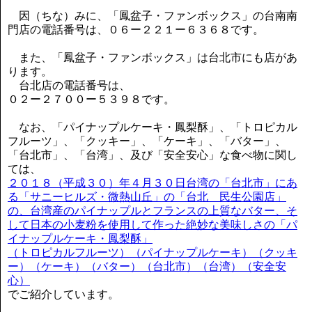
因（ちな）みに、「鳳盆子・ファンボックス」の台南南
門店の電話番号は、０６ー２２１ー６３６８です。
また、「鳳盆子・ファンボックス」は台北市にも店があ
ります。
台北店の電話番号は、
０２ー２７００ー５３９８です。
なお、「パイナップルケーキ・鳳梨酥」、「トロピカル
フルーツ」、「クッキー」、「ケーキ」、「バター」、
「台北市」、「台湾」、及び「安全安心」な食べ物に関し
ては、
２０１８（平成３０）年４月３０日台湾の「台北市」にあ
る「サニーヒルズ・微熱山丘」の「台北 民生公園店」
の、台湾産のパイナップルとフランスの上質なバター、そ
して日本の小麦粉を使用して作った絶妙な美味しさの「パ
イナップルケーキ・鳳梨酥」
（トロピカルフルーツ）（パイナップルケーキ）（クッキ
ー）（ケーキ）（バター）（台北市）（台湾）（安全安
心）
でご紹介しています。