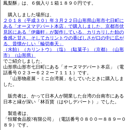
鳳梨酥」は、６個入り１箱１８９０円です。
購入しました場所は、
２０１８（平成３０）年３月２２日山形県山形市七日町に
ある「オーヌマデパート本店」で購入しました、京都市伏
見区にある「伊藤軒」が製作している、カリカリした飴の
食感と甘さ、そしてカリントウの香ばしさが口の中に広が
る、昔懐かしい「輪切奉天」
（水飴）（カリントウ）（塩）（駄菓子）（京都）（山形
市）（山形県）
でご紹介しました、
山形県山形市七日町にある「オーヌマデパート本店」（電
話番号０２３ー６２２ー７１１１）です。
「山形物産展・ミニ台湾展」をしていたときに購入しま
した。
販売者は、かって日本人が開業した台湾の台南市にある
日本と縁が深い「林百貨（はやしデパート）」でした。
製造者は、
「恒耀食品股?有限公司」（電話番号０８００ー８８９ー０
８９）です。