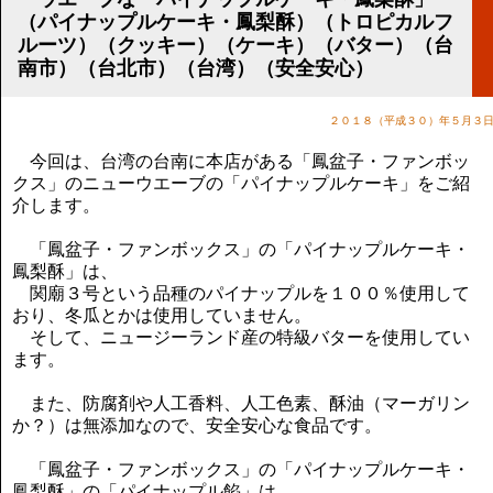
講演のご案内
（パイナップルケーキ・鳳梨酥）（トロピカルフ
気をつけたい法律のポイント
ルーツ）（クッキー）（ケーキ）（バター）（台
武田正男の独り言
南市）（台北市）（台湾）（安全安心）
２０１８（平成３０）年５月３
今回は、台湾の台南に本店がある「鳳盆子・ファンボッ
クス」のニューウエーブの「パイナップルケーキ」をご紹
介します。
「鳳盆子・ファンボックス」の「パイナップルケーキ・
鳳梨酥」は、
関廟３号という品種のパイナップルを１００％使用して
おり、冬瓜とかは使用していません。
そして、ニュージーランド産の特級バターを使用してい
ます。
また、防腐剤や人工香料、人工色素、酥油（マーガリン
か？）は無添加なので、安全安心な食品です。
「鳳盆子・ファンボックス」の「パイナップルケーキ・
鳳梨酥」の「パイナップル餡」は、