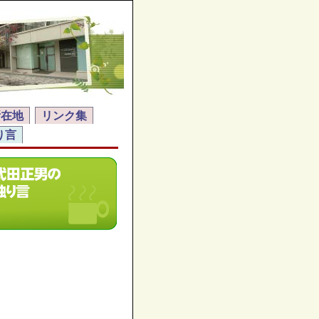
所在地
リンク集
り言