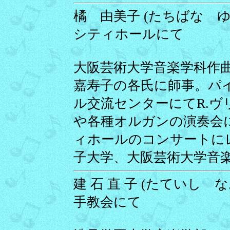
橘 由美子 (たちばな ゆみこ
シティホールにて
大阪芸術大学音楽学科作
嘉寿子の各氏に師事。パ
ル交流センターにてR.
や各種オルガンの演奏会
ィホールのコンサートに
子大学、大阪芸術大学音
建 石 直 子 (たていし なお
手教会にて