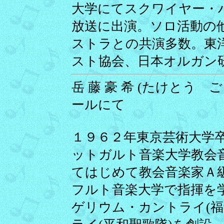
大学にてスクワイヤー・
放送に出演。ソロ活動の
ストラとの共演多数。東
スト協会、日本オルガン
岳 藤 豪 希 (たけとう ごう
ールにて
１９６２年東京芸術大学
ットガルト音楽大学教会
てはじめて教会音楽家Ａ
フルト音楽大学で指揮を
ゲリウム・カントライ(福