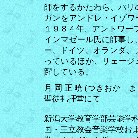
師をするかたわら、パリ
ガンをアンドレ・イゾワ
１９８４年、アントワー
インマゼール氏に師事し
ー、ドイツ、オランダ、
っているほか、リェージ
躍している。
月 岡 正 暁 (つきおか まさ
聖徒礼拝堂にて
新潟大学教育学部芸能学科
国・王立教会音楽学校お