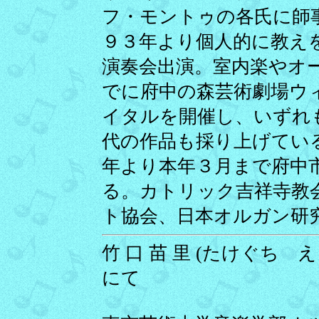
フ・モントゥの各氏に師
９３年より個人的に教え
演奏会出演。室内楽やオ
でに府中の森芸術劇場ウ
イタルを開催し、いずれ
代の作品も採り上げてい
年より本年３月まで府中
る。カトリック吉祥寺教
ト協会、日本オルガン研
竹 口 苗 里 (たけぐち えり
にて