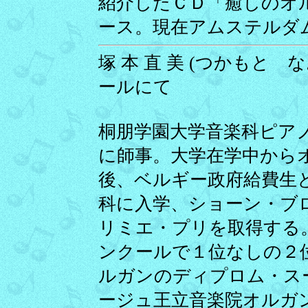
紹介したＣＤ「癒しのオル
ース。現在アムステルダ
塚 本 直 美 (つかもと なお
ールにて
桐朋学園大学音楽科ピア
に師事。大学在学中から
後、ベルギー政府給費生
科に入学、ショーン・ブ
リミエ・プリを取得する
ンクールで１位なしの２
ルガンのディプロム・ス
ージュ王立音楽院オルガ