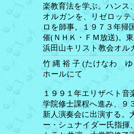
楽教育法を学ぶ。ハンス
オルガンを、リゼロッテ
ロを師事。１９７３年帰
催(ＮＨＫ・ＦＭ放送)。
浜田山キリスト教会オル
竹 縄 裕 子 (たけなわ ゆ
ホールにて
１９９１年エリザベト音
学院修士課程へ進み、９
新人演奏会に出演する。
ー・シュナイダー氏指揮