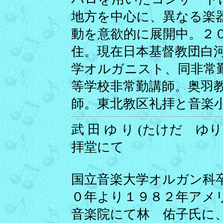
地方を中心に、異なる楽
動を意欲的に展開中。２
住。現在日本基督教団白
学オルガニスト、同非常
等学校非常勤講師。奥羽
師。東北教区礼拝と音楽
武 田 ゆ り (たけだ ゆり)
拝堂にて
国立音楽大学オルガン科
０年より１９８２年アメ
音楽院にて林 佑子氏に