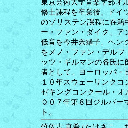
東京芸術大学音楽学部オ
修士課程を卒業後、ドイ
のゾリステン課程に在籍
ー・ファン・ダイク、ア
低音を今井奈緒子、ヘン
をメノ・ファン・デルフ
ッツ・ギルマンの各氏に
者として、ヨーロッパ・
１０年スウェーリンクコ
ゼキングコンクール・オル
００７年第８回ジルバー
ト。
竹佐古 真希 (たけさこ まき