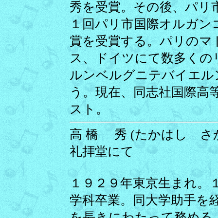
秀を受賞。その後、パリ
１回パリ市国際オルガン
賞を受賞する。パリのマ
ス、ドイツにて数多くの
ルンベルグニテバイエル
う。現在、同志社国際高
スト。
高 橋 秀 (たかはし さかえ
礼拝堂にて
１９２９年東京生まれ。
学科卒業。同大学助手を
を長きにわたって務める