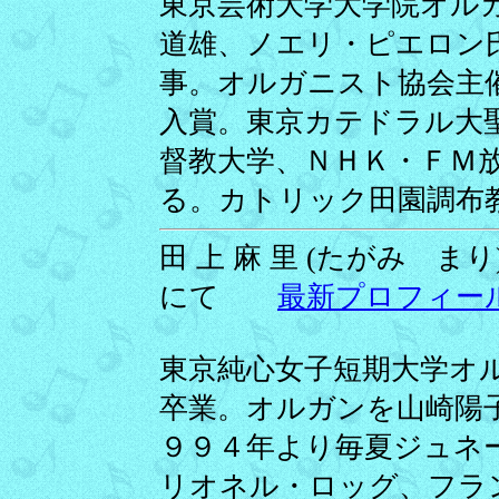
東京芸術大学大学院オル
道雄、ノエリ・ピエロン
事。オルガニスト協会主
入賞。東京カテドラル大
督教大学、ＮＨＫ・ＦＭ
る。カトリック田園調布
田 上 麻 里 (たがみ まり)
にて
最新プロフィー
東京純心女子短期大学オ
卒業。オルガンを山崎陽
９９４年より毎夏ジュネ
リオネル・ロッグ、フラ