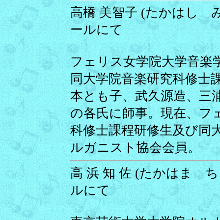
高橋 美智子 (たかはし みち
ールにて
フェリス女学院大学音楽
同大学院音楽研究科修士
本とも子、武久源造、三
の各氏に師事。現在、フ
科修士課程研修生及び同
ルガニスト協会会員。
高 浜 知 佐 (たかはま ちさ
ルにて