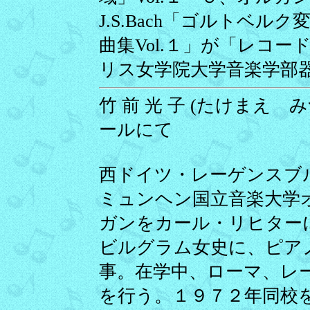
J.S.Bach「ゴルトベルク
曲集Vol.１」が「レコ
リス女学院大学音楽学部
竹 前 光 子 (たけまえ みつ
ールにて
西ドイツ・レーゲンスブ
ミュンヘン国立音楽大学
ガンをカール・リヒター
ビルグラム女史に、ピア
事。在学中、ローマ、レ
を行う。１９７２年同校