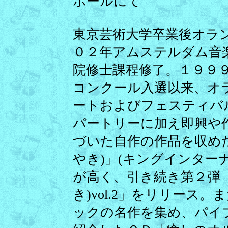
ホールにて
東京芸術大学卒業後オラ
０２年アムステルダム音
院修士課程修了。１９９
コンクール入選以来、オ
ートおよびフェスティバ
パートリーに加え即興や
づいた自作の作品を収めたＣＤ
やき)」(キングインター
が高く、引き続き第２弾「Whi
き)vol.2」をリリース
ックの名作を集め、パイ