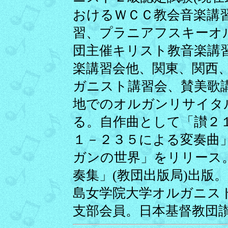
おけるＷＣＣ教会音楽講
習、プラニアフスキーオ
団主催キリスト教音楽講習
楽講習会他、関東、関西
ガニスト講習会、賛美歌
地でのオルガンリサイタ
る。自作曲として「讃２
１－２３５による変奏曲
ガンの世界」をリリース
奏集」(教団出版局)出版
島女学院大学オルガニス
支部会員。日本基督教団