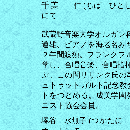
千 葉 仁 (ちば ひとし) 
にて
武蔵野音楽大学オルガン
道雄、ピアノを海老名み
２年間渡独。フランクフ
学し、合唱音楽、合唱指揮
ぶ。この間リリンク氏の
ュトゥットガルト記念教
トをつとめる。成美学園
ニスト協会会員。
塚谷 水無子 (つかたに みな