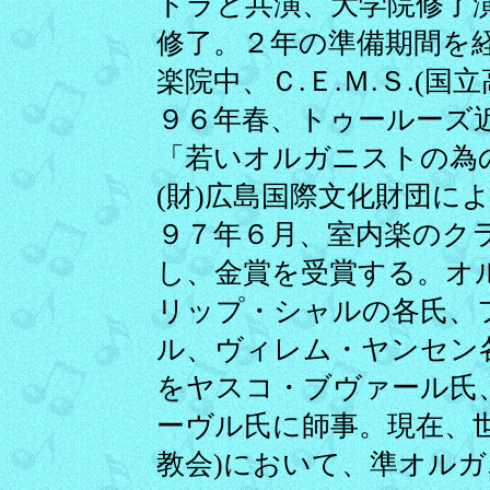
トラと共演、大学院修了
修了。２年の準備期間を
楽院中、Ｃ.Ｅ.Ｍ.Ｓ.(
９６年春、トゥールーズ
「若いオルガニストの為
(財)広島国際文化財団に
９７年６月、室内楽のク
し、金賞を受賞する。オ
リップ・シャルの各氏、
ル、ヴィレム・ヤンセン
をヤスコ・ブヴァール氏
ーヴル氏に師事。現在、
教会)において、準オル