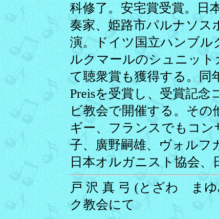
科修了。安宅賞受賞。日
奏家、姫路市パルナソス
演。ドイツ国立ハンブル
ルクマールのシュニット
て聴衆賞も獲得する。同年
Preisを受賞し、受賞
ビ教会で開催する。その
ギー、フランスでもコン
子、廣野嗣雄、ヴォルフ
日本オルガニスト協会、
戸 沢 真 弓 (とざわ まゆ
ク教会にて