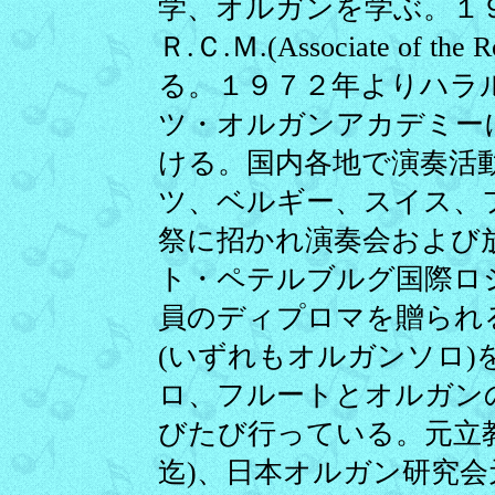
学、オルガンを学ぶ。１
Ｒ.Ｃ.Ｍ.(Associate of the
る。１９７２年よりハラ
ツ・オルガンアカデミー
ける。国内各地で演奏活
ツ、ベルギー、スイス、
祭に招かれ演奏会および
ト・ペテルブルグ国際ロ
員のディプロマを贈られ
(いずれもオルガンソロ
ロ、フルートとオルガン
びたび行っている。元立
迄)、日本オルガン研究会