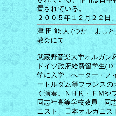
置されている。
２００５年１２月２２日
津 田 能 人 (つだ よしと)
教会にて
武蔵野音楽大学オルガン
ドイツ政府給費留学生(Ｄ
学に入学。ペーター・ノ
ートルダム等フランスの
く演奏。ＮＨＫ・ＦＭや
同志社高等学校教員、同
ニスト。日本オルガニス