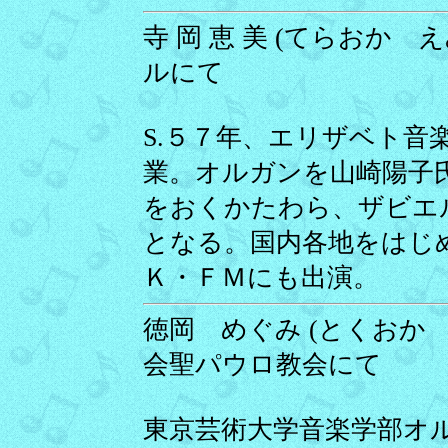
寺 岡 恵 美 (てらおか え
ルにて
S.５７年、エリザベト音
業。オルガンを山崎陽子
をおくかたわら、ザビエ
となる。国内各地をはじ
Ｋ・ＦＭにも出演。
徳岡 めぐみ (とくおか め
会聖パウロ教会にて
東京芸術大学音楽学部オ