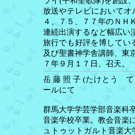
ライ(平和聖歌隊)を創設
放送やテレビにおいてオ
４、７５、７７年のＮＨ
連続出演するなど幅広い
旅行でも好評を博してい
及び聖書神学舎講師、東
７年９月１７日、召天。
岳 藤 照 子 (たけとう てる
ールにて
群馬大学学芸学部音楽科
音楽学校卒業。教会音楽
ュトゥットガルト音楽大