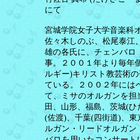
にて
宮城学院女子大学音楽科
佐々木しのぶ、松尾泰江
雄の各氏に、チェンバロ
事。２００１年より毎年
ルギー)キリスト教芸術
ている。２００２年には
て、ミサのオルガンを担
田、山形、福島、茨城(ひ
(佐渡)、千葉(四街道)
ルガン・リードオルガン
バロを用いたコンサート