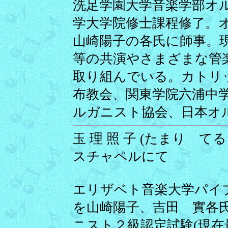
洗足学園大学音楽学部オ
学大学院修士課程修了。
山崎陽子の各氏に師事。
等の共演やさまざまな管
取り組んでいる。カトリ
布教会、関東学院六浦中
ルガニスト協会、日本オ
玉 理 照 子 (たまり てるこ
スチャペルにて
エリザベト音楽大学パイ
を山崎陽子、吉田 實各
ニスト２級認定試験(現在