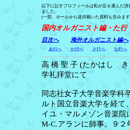
以下に記すプロフィールは私が足を運んだ演
ました。
(一部、ホールから提供戴いた資料も含みます
国内オルガニスト編・た行
目次へ
海外オルガニスト編へ
あ行へ
か行へ
さ行へ
な行へ
高
橋 聖 子 (たかはし きよ
学礼拝堂にて
同志社女子大学音楽学科
ルト国立音楽大学を経て
イユ・マルメゾン音楽院
M-C.アランに師事。９