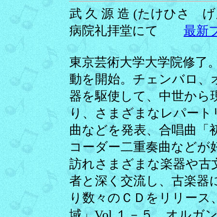
武 久 源 造 (たけひさ げん
病院礼拝堂にて
最新
東京芸術大学大学院修了
動を開始。チェンバロ、
器を駆使して、中世から
り、さまざまなレパート
曲などを発表、合唱曲「
コーダー二重奏曲などが
訪れさまざまな楽器や古
者と深く交流し、古楽器
り数々のＣＤをリリース
域」Vol.１－５、オル