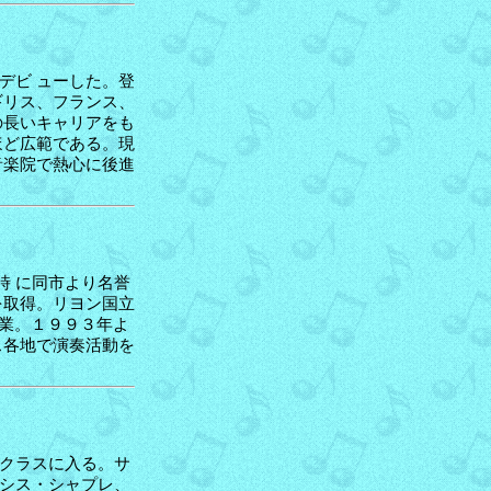
デビ ューした。登
ギリス、フランス、
の長いキャリアをも
ほど広範である。現
音楽院で熱心に後進
時 に同市より名誉
を取得。リヨン国立
卒業。１９９３年よ
ス各地で演奏活動を
クラスに入る。サ
シス・シャプレ、