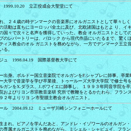
1999.10.20 立正佼成会大聖堂にて
れ、２４歳の時デンマークの音楽界にオルガニストとして華々しく
の活動は直ちにヨーロッパ全土に及び、北欧諸国はもとよ り、イ
の国々で次々と名声を獲得していった。教会 オルガニストとして
プのレパートリーは、バロック から現代作品にいたるまで、驚く
ティス教会のオル ガニストを務めながら、一方でデンマーク王立
いる。
ュ 1998.04.19 国際基督教大学にて
ー出身。ボルドー国立音楽院でオルガンをF.シャプレに師事。卒業
ー大学で音楽学を学び卒業後、トゥールーズ大学大学院 で修士号
ルガンをX.ダラス、J.ボワイエに師事し、 １９９３年同音学院を
院およびリヨン市宗教音楽研 究所で教鞭をとるかたわら、フラン
９２年よりリヨ ン市聖贖主教会オルガニスト。
ル 2004.09.12 ミューザ川崎シンフォニーホールにて
生まれ。ピアノを学んだあと、アンドレ・イゾワールのオルガン・
の専属オルガニストを務めながら、ミシェル・シャピュイ、フラン