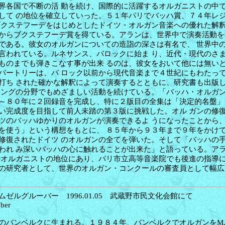
界各国で不断の活 動を続け、国際的に活躍するオルガニストの中
して の地位を確立していった。５１年パリでバッハ賞、７４年レ
ブクステフーデをはじめとしたドイツ・オルガン音楽への優れた解釈
からブクステフーデ賞を得ている。アランは、世界中で演奏活動を
である。彼女のオルガンについての造詣の深さは有名で、 世界中
言われている。ルネサンス、バロックに始ま り、近代・現代のさ
ものまでも弾きこなす事が出来 るのは、彼女をおいて他には無い
パートリーは、バ ロック以前から現代音楽まで４世紀にもわたっ
打ち された確かな解釈によって演奏するとともに、研究書も出版
ィングの分野でもめざましい活動を続けている。「バッハ・オルガン
～８０年に２回録音を完成し、特に２版目の全集は「決定的名盤」
い完成度を目指して前人未踏の第３版に挑戦した。オル ガンの修
ツのバッハゆかりのオルガンが演奏できるよ うになったことから
を使う」という構想をもとに、 ８５年から９３年まで９年をかけて、
修復されたドイツ のオルガンの全てを弾いた。そして「バッハの
われ み深いバッハの心に触れることが出来た」と語っている。ア
のオルガニストの地位にあり、パリ市立高等音楽院でも後進の指導
の研究者として、世界のオルガン・コンクールの審査員として幅広
ゼルグルーバー 1996.01.05 武蔵野市民文化会館にて
ber
のバンベルクに生まれる。１９８４年、バンベルクでオルガンをM.