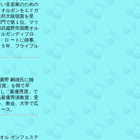
若い音楽家のための
、オルガンをエドガ
連邦大統領賞を受
部門で第１位。マリ
回武蔵野市国際オル
オルガンディプロ
・ロ ートに師事。
９５年、フライブル
廣野 嗣雄氏に師
秀賞」を得て卒
事し「最優秀賞」で
品最優秀演奏賞」受
ル、教会、大学で広
リース。
オル ガンフェステ