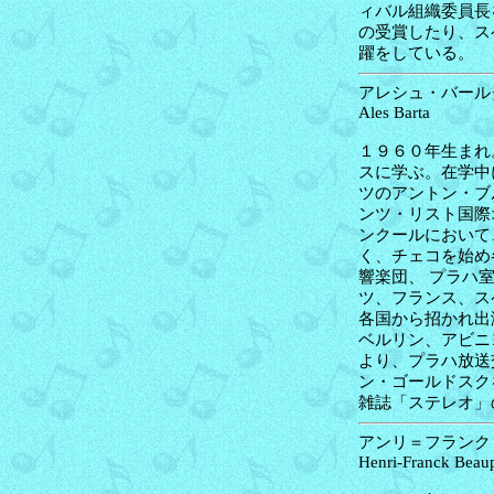
ィバル組織委員長
の受賞したり、ス
躍をしている。
アレシュ・バールタ
Ales Barta
１９６０年生まれ
スに学ぶ。在学中
ツのアントン・ブ
ンツ・リスト国際
ンクールにおいて
く、チェコを始め
響楽団、 プラハ
ツ、フランス、ス
各国から招かれ出
ベルリン、アビニ
より、プラハ放送
ン・ゴールドスク
雑誌「ステレオ」
アンリ＝フランク・
Henri-Franck Beau