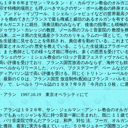
ら１９８６年までサン・マルタ ン・ド・カルヴァン教会のオルガ
示す特権的場所と も呼ぶべきマルクのサン・ポール教会の終身オ
、アン ドレ・イゾワール、ミシェル・シャピュイなどの世界最高
ストを務めてきたフランスで最も権威と威信のあるオルガンを有す
オルガニストに就任。演奏活動のみならず、後進の指導にも積極的
ドゥヴラン・カレッジの教授、ノール県のフルミ音楽院の 教授を
以来、エーヌ県の文化遺産クラスのカリキュ ラムの一環として、
を生徒達に見せることを依頼さ れ、責任者を勤めている。これま
音楽とオルガンの 歴史を教えている。こうした生徒達はアラボー
、ま た教師としての様々な才能に導かれ、多くの恩恵を受けてい
エラシェのサン・ミシェル教会のバロック音楽フェスティヴァルに
高い評価を受けており、フランス国営放送のみならず、海外でも頻
ーベルからリリースした、バッハ、ブクステフーデ、ベー ムなど
ディアパソン誌で高い評価を受ける。同じく トリトン・レーベル
。最新のＣＤは、フランス国営 放送制作(配給はフランス・ハルモ
り」で、レペルト ワール誌の１９９７年９月「今月の１０枚」に
アラン 1997.10.19 東京オペラシティにて
・アランは１９２６年、サン・ジェルマン・アン・レ教会のオルガ
トでもあったジャンを兄に持つ音楽一家に生まれた。既に １１歳
、パリ音楽院で学んだアランは、和声、対位 法、フーガ、オルガ
と獲得、着実に実力を備えてい った。５０年ジュネーブ国際コン