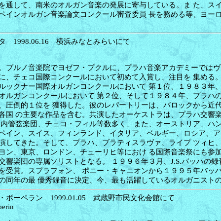
を通して、南米のオルガン音楽の発展に寄与している。ま た、ス
ペインオルガン音楽論文コンクール審査委員 長を務める等、ヨー
 1998.06.16 横浜みなとみらいにて
。ブルノ音楽院でヨゼフ・プクルに、プラハ音楽アカデミーではヴ
に、チェコ国際コンクールにおいて初めて入賞し、注目を 集める
ルックナー国際オルガンコンクールにおいて 第１位、１９８３年
オルガンコンクールにおいて 第２位、そして１９８４年、プラハ
、圧倒的１位を 獲得した。彼のレパートリーは、バロックから近
各国 の主要な作品を含む。共演したオーケストラは、プラハ交響
室内管弦楽団、チェコ・フィル等数多く、また、オーストリア、ハ
ペイン、スイス、フィンランド、イタリア、ベルギー、ロシア、ア
演してきた。そして、プラハ、ブラティスラヴァ、ライプ ツィヒ
ヨン、東京、ロンドン、チューリヒ等におけ る国際音楽祭にも参
交響楽団の専属ソリストとなる。 １９９６年３月、J.S.バッハの
を受賞。スプラフォン、 ポニー・キャニオンから１９９５年バッ
の同年の最 優秀録音に決定、今、最も活躍しているオルガニスト
ボーペラン 1999.01.05 武蔵野市民文化会館にて
perin