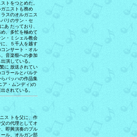
ニストをつとめた。
ルガニストも務め
クラスのオルガニス
るパリのサン・セ
にあ たっており、
務め、多忙を極めて
サン・ミシェル教会
でに、５千人を越す
のコンサート・オル
る。音楽祭への参加
も出演している。
繁に 放送されてい
のコラールとパルテ
からバッハの作品集
ニア・ムンディ)の
選出されている。
ニス トを父に、作
で父の代理としてオ
ン、即興演奏のプル
クール、オルガン部