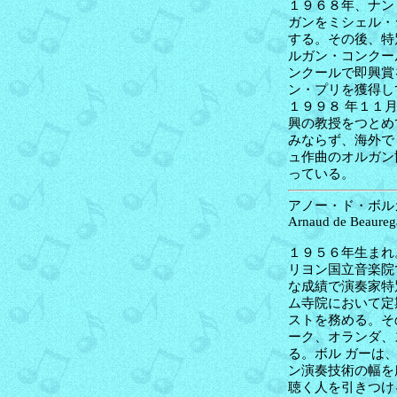
１９６８年、ナン
ガンをミシェル・
する。その後、特
ルガン・コンクー
ンクールで即興賞
ン・プリを獲得し
１９９８ 年１１
興の教授をつとめ
みならず、海外で
ュ作曲のオルガン
っている。
アノー・ド・ボルガ
Arnaud de Beaureg
１９５６年生まれ
リヨン国立音楽院
な成績で演奏家特
ム寺院において定
ストを務める。そ
ーク、オランダ、
る。ボル ガーは
ン演奏技術の幅を
聴く人を引きつけ