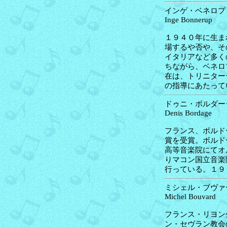
インゲ・ベネロプ 
Inge Bonnerup
１９４０年に生ま
場するや否や、そ
イタリアなど多く
ちながら、ベネロ
在は、トリニター
の指導にあたって
ドゥニ・ボルダージ
Denis Bordage
フランス、ボルド
賞を受賞。ボルド
高等音楽院にてオ
りマコン国立音楽
行っている。１９
ミシェル・ブヴァー
Michel Bouvard
フランス・リヨン
ン・セヴラン教会