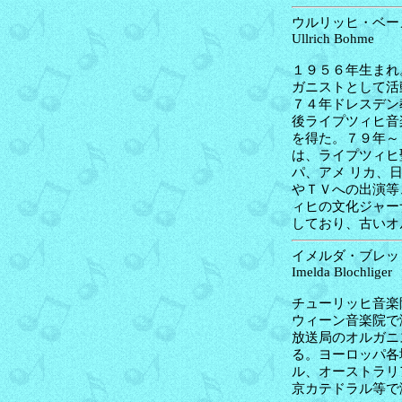
ウルリッヒ・ベーメ
Ullrich Bohme
１９５６年生まれ
ガニストとして活
７４年ドレスデン
後ライプツィヒ音
を得た。７９年～
は、ライプツィヒ
パ、アメ リカ、
やＴＶへの出演等
ィヒの文化ジャー
しており、古いオ
イメルダ・ブレッヒ
Imelda Blochliger
チューリッヒ音楽
ウィーン音楽院で
放送局のオルガニ
る。ヨーロッパ各
ル、オーストラリ
京カテドラル等で