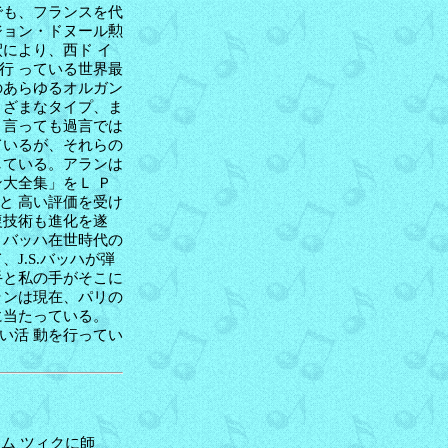
でも、フランスを代
ジョン・ドヌール勲
により、西ド イ
行 っている世界最
のあらゆるオルガン
まざまなタイプ、ま
と言っても過言では
ているが、それらの
している。アランは
大全集」をＬ Ｐ
と 高い評価を受け
復技術も進化を遂
、バッハ在世時代の
J.S.バッハが弾
手と私の手がそこに
ランは現在、パリの
に当たっている。
い活 動を行ってい
ム ツィクに師