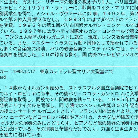
ト生まれ。ガストン・リテーズの最後の教え子の１人。パリ国立高
シャピュイとオリヴィエ・ラトリーに、即興をロイク・マ リエに
別奨学金を得て、ミシェル・ヴヴァールに師 事。１９９２年、第
ルで第３位入賞(第２位なし)。 １９９３年にはブダペストのフラ
を受賞。１９９５ 年の第１回パリ市国際オルガン・コンクールで
てい る。１９９７年にはラハティ国際オルガン・コンクールで第
月、アンジュ大聖堂のオルガニストに就任。現在、レンヌ教会音楽学
ている。また、マスター・クラスにも度々講師として招かれている
も多くの音楽祭に出演。パリの教会音楽フェスティバル では、テ
協奏曲を初演した。ＣＤの録音も多く、国 内外のテレビやラジオ
ー 1998.12.17 東京カテドラル聖マリア大聖堂にて
ard
。１４歳からオルガンを始める。ストラスブルク国立音楽院でピエ
でルイ・ロビリヤに師事。その後パリ・スコラ・カントロ ムに入
別証書を取得し、同校で２年間教鞭を執って いる。１９８５年に
期的にリサイタルを開催し、同 寺院でのヘンデル生誕３００年記
の後コンサートオ ルガニストとして、フランス国内はもとより、
スウ ェーデンなどヨーロッパ各国やアメリカ、カナダなど幅広く
、オルガンの演奏のみにとどまらず、ピアノなど他の楽器の演奏も行
広げ続けている。その演奏は華麗なだけでなく、力強く生き生きと
る魅力に溢れている。