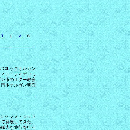
Ｔ
Ｕ
Ｖ
Ｗ
バロ ックオルガン
フィン・フィデロに
ゲン市のルター教会
。日本オルガン研究
ジャ ンヌ・ジュラ
って発展してきた、
め膨大な旅行を行っ