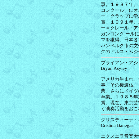
事。１９８７年、
コンクール」にオ
ー・クラップに学
賞。１９９１年、
ー＝クレール・ア
ガンコンク ール
マを獲得。日本各
バンベルク市の文
クのアルス・ムジ
ブライアン・アシュ
Bryan Asyley
アメリカ生まれ。
事。その後渡仏。
業。さらにドイツ
卒業。１９８８年
賞。現在、東京芸
く演奏活動をおこ
ク
リスティーナ・バ
Cristina Banegas
エクスエラ音楽大