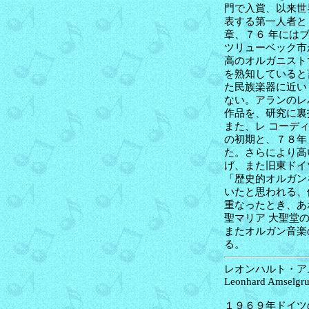
門で入賞、以来世
表する第一人者と
章、７６ 年には
ツリューベック市
高のオルガニスト
を熟知していると
た民族楽器に近い
ない。アランのレ
作品を、研究に裏
また、レ コーデ
の初期と、７８年
た。さらにより高
げ、また旧東ドイ
「歴史的オルガン
いたと思われる、
重なったとき、あ
聖マリア 大聖堂
またオルガン音楽
る。
レオンハルト・アム
Leonhard Amselgru
１９６９年ドイツ