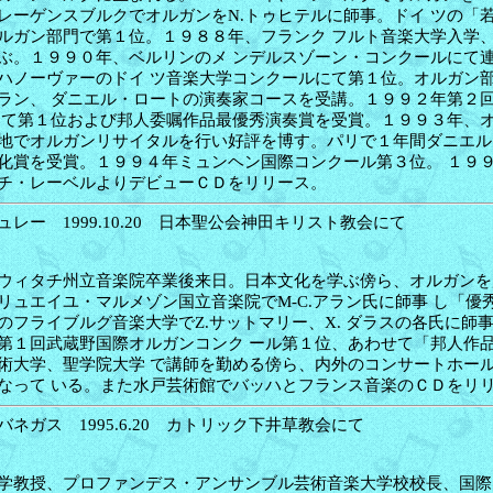
レーゲンスブルクでオルガンをN.トゥヒテルに師事。ドイ ツの「
ルガン部門で第１位。１９８８年、フランク フルト音楽大学入学
ぶ。１９９０年、ベルリンのメ ンデルスゾーン・コンクールにて
ハノーヴァーのドイ ツ音楽大学コンクールにて第１位。オルガン
ラン、 ダニエル・ロートの演奏家コースを受講。１９９２年第２
にて第１位および邦人委嘱作品最優秀演奏賞を受賞。１９９３年、
地でオルガンリサイタルを行い好評を博す。パリで１年間ダニエル
化賞を受賞。１９９４年ミュンヘン国際コンクール第３位。 １９
チ・レーベルよりデビューＣＤをリリース。
レー 1999.10.20 日本聖公会神田キリスト教会にて
ウィタチ州立音楽院卒業後来日。日本文化を学ぶ傍ら、オルガンを
リュエイユ・マルメゾン国立音楽院でM-C.アラン氏に師事 し「優
のフライブルグ音楽大学でZ.サットマリー、X. ダラスの各氏に師
第１回武蔵野国際オルガンコンク ール第１位、あわせて「邦人作
術大学、聖学院大学 で講師を勤める傍ら、内外のコンサートホー
なって いる。また水戸芸術館でバッハとフランス音楽のＣＤをリ
ネガス 1995.6.20 カトリック下井草教会にて
学教授、プロファンデス・アンサンブル芸術音楽大学校校長、国際