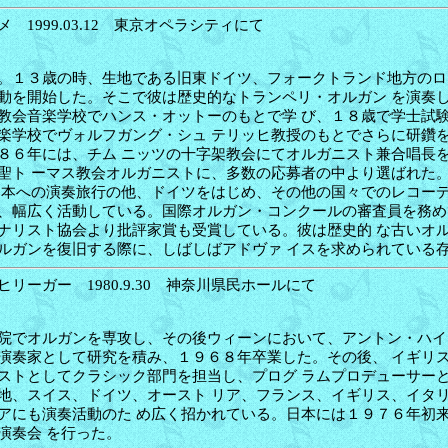
 1999.03.12 東京オペラシティにて
。１３歳の時、生地である旧東ドイツ、フォークトランド地方のロ
動を開始した。そこで彼は歴史的なトランペリ・オルガン を演奏
教会音楽学校でハンス・オットーのもとで学 び、１８歳で学士試
楽学校でヴォルフガング・シュ テリッヒ教授のもとでさらに研鑽
８６年には、チム ニッツの十字架教会にてオルガニスト兼合唱長
聖ト ーマス教会オルガニストに、多数の応募者の中より選ばれた
日本への演奏旅行の他、ドイツをはじめ、その他の国々でのレコーデ
、幅広く活動している。国際オルガン・コンクールの審査員を務め
ナリスト協会より批評家賞も受賞している。彼は歴史的 な古いオ
ルガンを復旧する際に、しばしばアドヴァ イスを求められている
リーガー 1980.9.30 神奈川県民ホールにて
院でオルガンを専攻し、その後ウィーンにおいて、アントン・ハイ
演奏家として研究を積み、１９６８年卒業した。その後、 イギリ
ストとしてクラシック部門を担当し、プログ ラムプロデューサー
地、スイス、ドイツ、オースト リア、フランス、イギリス、イタ
アにも演奏活動のた め広く招かれている。日本には１９７６年初
演奏会 を行った。