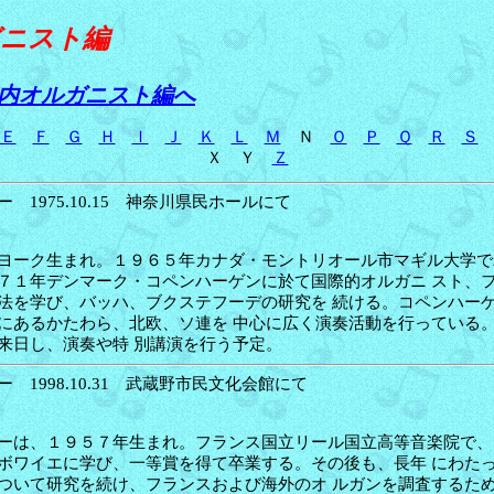
ガニスト編
内オルガニスト編へ
Ｅ
Ｆ
Ｇ
Ｈ
Ｉ
Ｊ
Ｋ
Ｌ
Ｍ
Ｎ
Ｏ
Ｐ
Ｑ
Ｒ
Ｓ
Ｘ Ｙ
Ｚ
 1975.10.15 神奈川県民ホールにて
ヨーク生まれ。１９６５年カナダ・モントリオール市マギル大学で
７１年デンマーク・コペンハーゲンに於て国際的オルガニ スト、
法を学び、バッハ、ブクステフーデの研究を 続ける。コペンハー
にあるかたわら、北欧、ソ連を 中心に広く演奏活動を行っている
来日し、演奏や特 別講演を行う予定。
 1998.10.31 武蔵野市民文化会館にて
ーは、１９５７年生まれ。フランス国立リール国立高等音楽院で、
ボワイエに学び、一等賞を得て卒業する。その後も、長年 にわた
ついて研究を続け、フランスおよび海外のオ ルガンを調査するた