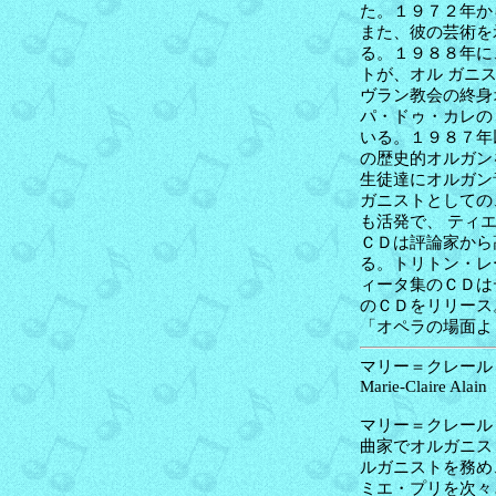
た。１９７２年か
また、彼の芸術を
る。１９８８年に
トが、オル ガニ
ヴラン教会の終身
パ・ドゥ・カレの
いる。１９８７年
の歴史的オルガン
生徒達にオルガン
ガニストとしての
も活発で、 ティ
ＣＤは評論家から
る。トリトン・レ
ィータ集のＣＤは
のＣＤをリリース
「オペラの場面よ
マリー＝クレール・
Marie-Claire Alain
マリー＝クレール
曲家でオルガニス
ルガニストを務め
ミエ・プリを次々