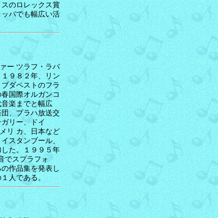
イスのロレックス賞
ロッパでも幅広い活
ァー ツラフ・ラバ
。１９８２年、リン
、ブダペストのフラ
の春国際オルガンコ
代音楽までと幅広
楽団、プラハ放送交
ンガリー、ドイ
メリ カ、日本など
、イスタンブール、
加した。１９９５年
録音でスプラフォ
ハの作品集を発表し
の１人である。