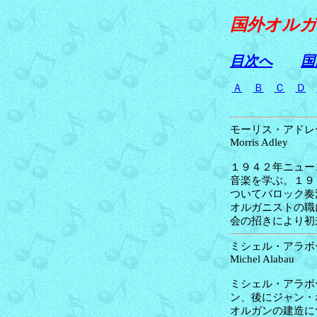
国外オル
目次へ
国
Ａ
Ｂ
Ｃ
Ｄ
モ
ーリス・アドレー
Morris Adley
１９４２年ニュー
音楽を学ぶ。１９
ついてバロック奏
オルガニストの職
会の招きにより初
ミシェル・アラボー
Michel Alabau
ミシェル・アラボ
ン、後にジャン・
オルガンの建造に