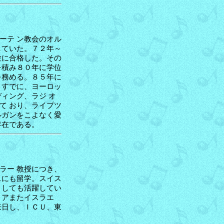
ーテ ン教会のオル
していた。７２年～
験に合格した。その
を積み８０年に学位
を務める。８５年に
。すでに、ヨーロッ
ィング、ラジ オ
て おり、ライプツ
ルガンをこよなく愛
存在である。
ラー 教授につき、
スにも留学。スイス
としても活躍してい
リアまたイスラエ
来日し、ＩＣＵ、東