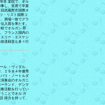
等音 楽院で、オル
師事し、首席で卒業
２回武蔵野市国際オ
ンツ・リスト国際コ
は、満場一致でグラ
２位入賞を果たす。
校でオルガン 即
。 フランス国内の
ィエリー・エスケシ
の放送録音も多々行
ール ・ヴィダル、
学、１９８４年優秀
はパリ・ノートルダ
念演奏会のオルガニ
ポーランド、デンマ
演奏活動を行ってい
うことでオル ガ
説 得力を持って、