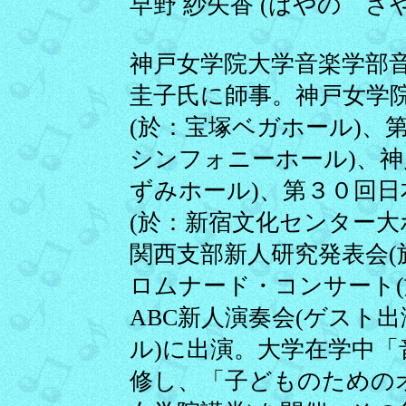
早野 紗矢香 (はやの さやか
神戸女学院大学音楽学部
圭子氏に師事。神戸女学
(於：宝塚ベガホール)、
シンフォニーホール)、神
ずみホール)、第３０回
(於：新宿文化センター大
関西支部新人研究発表会(
ロムナード・コンサート(
ABC新人演奏会(ゲスト
ル)に出演。大学在学中
修し、「子どものための