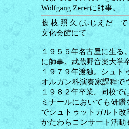
Wolfgang Zererに師事。
藤 枝 照 久 (ふじえだ てる
文化会館にて
１９５５年名古屋に生る
に師事。武蔵野音楽大学
１９７９年渡独。シュト
オルガン科演奏家課程で
１９８２年卒業。同校で
ミナールにおいても研鑽
でシュトゥットガルト改
かたわらコンサート活動