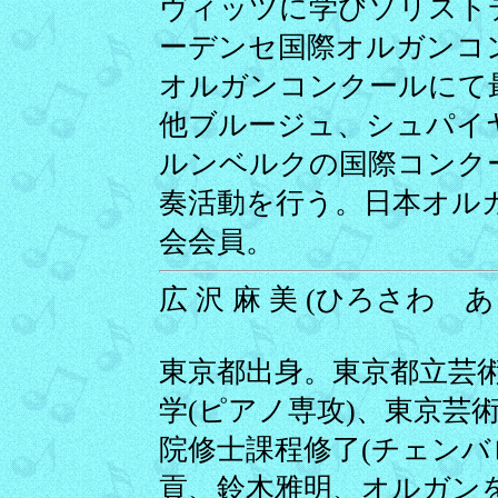
ヴィッツに学びソリスト
ーデンセ国際オルガンコ
オルガンコンクールにて最
他ブルージュ、シュパイ
ルンベルクの国際コンク
奏活動を行う。日本オル
会会員。
広 沢 麻 美 (ひろさわ あさみ)
東京都出身。東京都立芸
学(ピアノ専攻)、東京芸
院修士課程修了(チェン
貢、鈴木雅明、オルガン