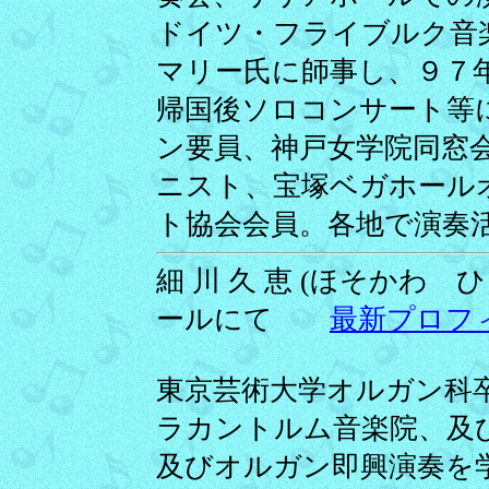
ドイツ・フライブルク音
マリー氏に師事し、９７
帰国後ソロコンサート等
ン要員、神戸女学院同窓
ニスト、宝塚ベガホール
ト協会会員。各地で演奏
細 川 久 恵 (ほそかわ ひさ
ールにて
最新プロフ
東京芸術大学オルガン科
ラカントルム音楽院、及
及びオルガン即興演奏を