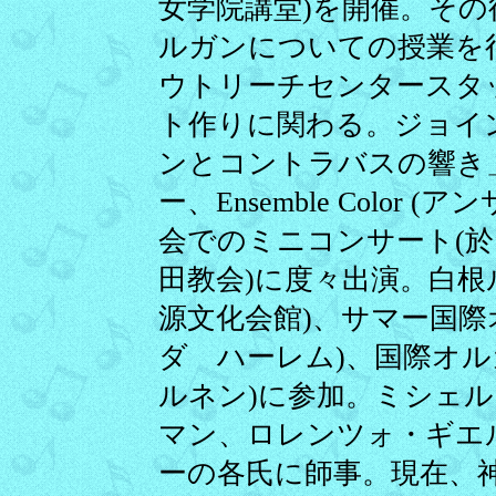
女学院講堂)を開催。そ
ルガンについての授業を
ウトリーチセンタースタ
ト作りに関わる。ジョイ
ンとコントラバスの響き
ー、Ensemble Colo
会でのミニコンサート(於
田教会)に度々出演。白根
源文化会館)、サマー国際
ダ ハーレム)、国際オル
ルネン)に参加。ミシェ
マン、ロレンツォ・ギエ
ーの各氏に師事。現在、神