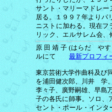
サント・マリーマドレー
居る。１９９７年よりパ
ニストに加わる。現在フ
リック、エルサレム会、
原 田 靖 子 (はらだ やすこ
ルにて
最新プロフィ
東京芸術大学作曲科及び
を浦田健次郎、川井 学
李々子、廣野嗣雄、早島
子の各氏に師事。ソロ、
セント・ポール・インタ