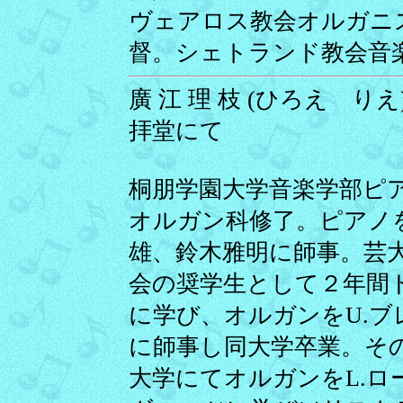
ヴェアロス教会オルガニ
督。シェトランド教会音
廣 江 理 枝 (ひろえ りえ)
拝堂にて
桐朋学園大学音楽学部ピ
オルガン科修了。ピアノ
雄、鈴木雅明に師事。芸
会の奨学生として２年間
に学び、オルガンをU.ブ
に師事し同大学卒業。そ
大学にてオルガンをL.ロ