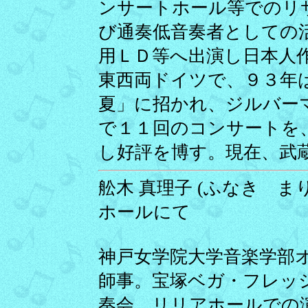
ンサートホール等でのリ
び通奏低音奏者としての
用ＬＤ等へ出演し日本人
東西両ドイツで、９３年
夏」に招かれ、ジルバー
で１１回のコンサートを
し好評を博す。現在、武
舩木 真理子 (ふなき まりこ
ホールにて
神戸女学院大学音楽学部
師事。宝塚ベガ・フレッ
奏会、リリアホールでの