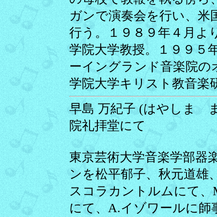
ガンで演奏会を行い、米
行う。１９８９年４月よ
学院大学教授。１９９５年、A
ーイングランド音楽院の
学院大学キリスト教音楽
早島 万紀子 (はやしま まき
院礼拝堂にて
東京芸術大学音楽学部器楽
ンを松平郁子、秋元道雄
スコラカントルムにて、
にて、A.イゾワールに