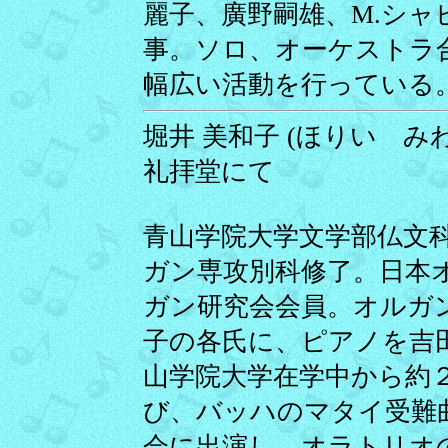
麗子、廣野嗣雄、M.シャ
事。ソロ、オーケストラ
幅広い活動を行っている
堀井 美和子 (ほりい みわこ
礼拝堂にて
青山学院大学文学部仏文
ガン専攻別科修了。日本
ガン研究会会員。オルガ
子の各氏に、ピアノを吉
山学院大学在学中から約
び、バッハのマタイ受難
会に出演し、オラトリオ