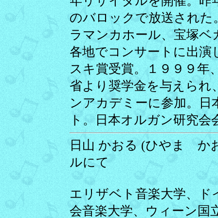
年リサイタルを開催。昨
のバロックで放送された
ラマンカホール、宝塚ベ
各地でコンサートに出演
スキ賞受賞。１９９９年
省より奨学金を与えられ
ンアカデミーに参加。日
ト。日本オルガン研究会
日山 かおる (ひやま かおる
ルにて
エリザベト音楽大学、ド
会音楽大学、ウィーン国