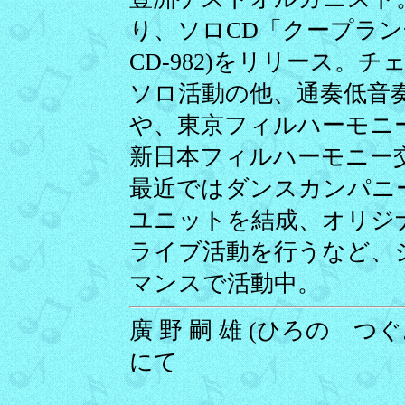
り、ソロCD「クープラン一
CD-982)をリリース
ソロ活動の他、通奏低音
や、東京フィルハーモニ
新日本フィルハーモニー
最近ではダンスカンパニ
ユニットを結成、オリジ
ライブ活動を行うなど、
マンスで活動中。
廣 野 嗣 雄 (ひろの つぐお
にて