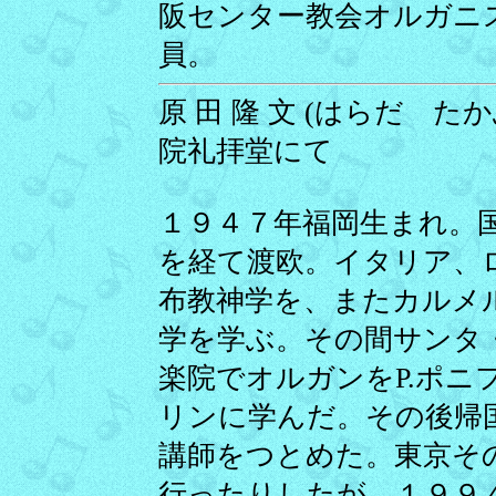
阪センター教会オルガニ
員。
原 田 隆 文 (はらだ たかふ
院礼拝堂にて
１９４７年福岡生まれ。
を経て渡欧。イタリア、
布教神学を、またカルメ
学を学ぶ。その間サンタ
楽院でオルガンをP.ポニ
リンに学んだ。その後帰
講師をつとめた。東京そ
行ったりしたが、１９９