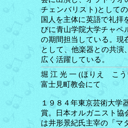
チェンバリスト)として
国人を主体に英語で礼拝
びに青山学院大学チャペ
の期間担当している。現
として、他楽器との共演
広く活躍している。
堀 江 光 一 (ほりえ こうい
富士見町教会にて
１９８４年東京芸術大学
賞。日本オルガニスト協
は井形景紀氏主宰の「マ