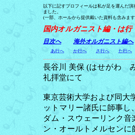
以下に記すプロフィールは私が足を運んだ演
ました。
(一部、ホールから提供戴いた資料も含みます
国内オルガニスト編・は行
目次へ
海外オルガニスト編へ
あ行へ
か行へ
さ行へ
た行へ
長
谷川 美保 (はせがわ みほ
礼拝堂にて
東京芸術大学および同大学
ットマリー諸氏に師事し
ダム・スウェーリンク音楽
ン・オールトメルセンに