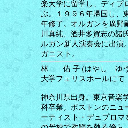
楽大学に留学し、ディプ
ぶ。１９９６年帰国し、
年修了。オルガンを廣野嗣
川真純、酒井多賀志の諸
ルガン新人演奏会に出演
ガニスト。
林 佑 子 (はやし ゆうこ)
大学フェリスホールにて
神奈川県出身。東京音楽学
科卒業。ボストンのニュ
ーティスト・デュプロマ
の母校で教鞭を執る傍ら