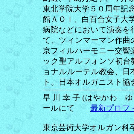
東北学院大学５０周年記
館ＡＯＩ、白百合女子大
病院などにおいて演奏を
て、ツィンマーマン作曲
京フィルハーモニー交響
ック聖アルフォンソ初台
ョナルルーテル教会、日
ト。日本オルガニスト協
早 川 幸 子 (はやかわ ゆき
ールにて
最新プロフ
東京芸術大学オルガン科