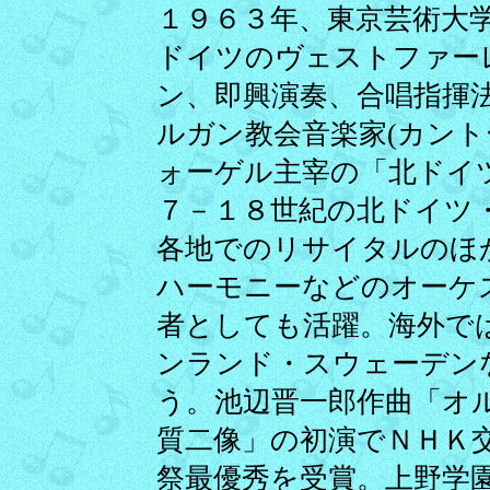
１９６３年、東京芸術大
ドイツのヴェストファー
ン、即興演奏、合唱指揮
ルガン教会音楽家(カント
ォーゲル主宰の「北ドイ
７－１８世紀の北ドイツ
各地でのリサイタルのほ
ハーモニーなどのオーケ
者としても活躍。海外で
ンランド・スウェーデン
う。池辺晋一郎作曲「オ
質二像」の初演でＮＨＫ
祭最優秀を受賞。上野学