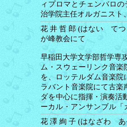
ィプロマとチェンバロの
治学院主任オルガニスト
花 井 哲 郎 (はない てつろ
が峰教会にて
早稲田大学文学部哲学専
ム・スウェーリンク音楽
を、ロッテルダム音楽院
ラバント音楽院にて古楽
ダを中心に指揮・演奏活
ーカル・アンサンブル「
花 澤 絢 子 (はなざわ あや