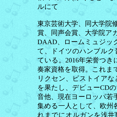
ルにて
東京芸術大学、同大学院
賞、同声会賞、大学院アカ
DAAD、ロームミュジ
て、ドイツのハンブルク
ている。2016年栄誉つ
奏家資格を取得。これま
リクセン、ピストイアな
を果たし、デビューCD
音他、現在ヨーロッパ若
集める一人として、欧州
れまでにオルガンを浅井