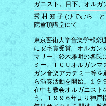
ガニスト。目下、オルガ
秀 村 知 子 (ひでむら とも
院雪頂講堂にて
東京藝術大学音楽学部楽
に安宅賞受賞。オルガン
マリー、鈴木雅明の各氏
ミー、ＩＣＵオルガンマ
ガン音楽アカデミー等を
ら演奏活動を開始。１９
在中も教会オルガニスト
う。１９９６年より神戸