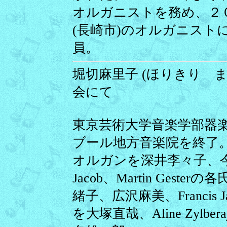
オルガニストを務め、２
(長崎市)のオルガニスト
員。
堀切麻里子 (ほりきり まりこ
会にて
東京芸術大学音楽学部器
ブール地方音楽院を終了
オルガンを深井李々子、今井
Jacob、Martin Ges
緒子、広沢麻美、Francis
を大塚直哉、Aline Zyl