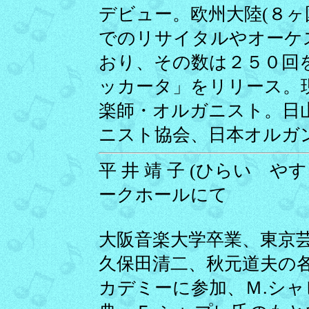
デビュー。欧州大陸(８ヶ
でのリサイタルやオーケ
おり、その数は２５０回
ッカータ」をリリース。
楽師・オルガニスト。日
ニスト協会、日本オルガ
平 井 靖 子 (ひらい やすこ
ークホールにて
大阪音楽大学卒業、東京
久保田清二、秋元道夫の
カデミーに参加、Ｍ.シ