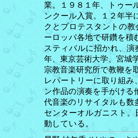
業。１９８１年、トゥー
ンクール入賞。１２年半
クとプロテスタントの教
ーロッパ各地で研鑽を積
スティバルに招かれ、演
年、東京芸術大学、宮城
宗教音楽研究所で教鞭を
レパートリーに取り組み
ン作品の演奏を手がける
代音楽のリサイタルも数
センターオルガニスト。
動している。