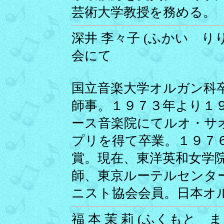
芸術大学教授を務める。
深井 李々子 (ふかい りりこ
会にて
国立音楽大学オルガン科
師事。１９７３年より１
ース音楽院にてルオ・サ
プリを得て卒業。１９７
賞。現在、東洋英和女学
師、東京ルーテルセンタ
ニスト協会会員。日本オ
福 本 茉 莉 (ふくもと まり