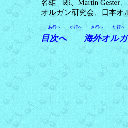
名雄一郎、Martin Gester
オルガン研究会、日本オ
あ行へ
か行へ
さ行へ
た行へ
目次へ
海外オルガ