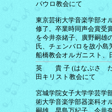
パウロ教会にて
東京芸術大学音楽学部オ
修了。卒業時同声会賞受
を今井奈緒子、廣野嗣雄
氏、チェンバロを故小島
船橋教会オルガニスト、
英 貴 子 (はなぶさ たかこ
田キリスト教会にて
宮城学院女子大学学芸学
術大学音楽学部器楽科オ
嗣雄、早島万紀子、今井