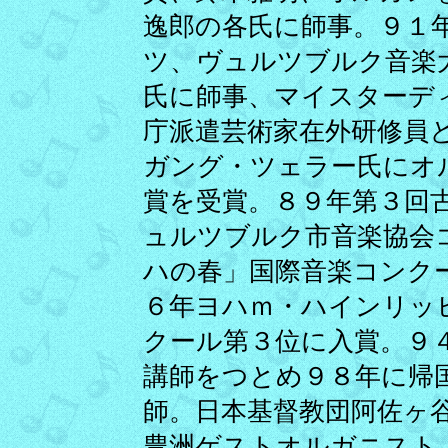
逸郎の各氏に師事。９１年
ツ、ヴュルツブルク音楽
氏に師事、マイスターデ
庁派遣芸術家在外研修員
ガング・ツェラー氏にオ
賞を受賞。８９年第３回
ュルツブルク市音楽協会
ハの春」国際音楽コンク
６年ヨハｍ・ハインリッ
クール第３位に入賞。９
講師をつとめ９８年に帰
師。日本基督教団阿佐ヶ
豊洲ゲストオルガニスト。