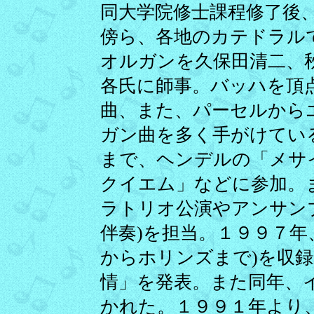
同大学院修士課程修了後
傍ら、各地のカテドラル
オルガンを久保田清二、
各氏に師事。バッハを頂
曲、また、パーセルから
ガン曲を多く手がけてい
まで、ヘンデルの「メサ
クイエム」などに参加。
ラトリオ公演やアンサン
伴奏)を担当。１９９７年
からホリンズまで)を収
情」を発表。また同年、
かれた。１９９１年より、