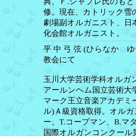
典、Ｆ.シャプレ氏のも
修。現在、カトリック雪
劇場副オルガニスト、日
化会館オルガニスト。
平 中 弓 弦 (ひらなか ゆづ
教会にて
玉川大学芸術学科オルガ
アールンヘム国立芸術大
マーク王立音楽アカデミ
ル)Ａ級資格取得。オルガ
ー、T.コープマン、B.
国際オルガンコンクール