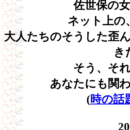
佐世保の
ネット上の
大人たちのそうした歪
き
そう、そ
あなたにも関
(
時の話題v
20