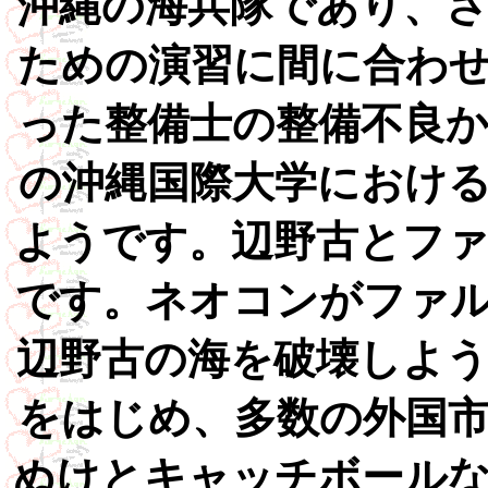
沖縄の海兵隊であり、
ための演習に間に合わ
った整備士の整備不良
の沖縄国際大学におけ
ようです。辺野古とフ
です。ネオコンがファ
辺野古の海を破壊しよ
をはじめ、多数の外国
ぬけとキャッチボール