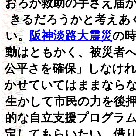
おろか救助の手さえ届
きるだろうかと考えあ
い。
阪神淡路大震災
の
動はともかく、被災者
公平さを確保」しなけ
かせていてはままなら
生かして市民の力を後
的な自立支援プログラ
定してもらいたい。借