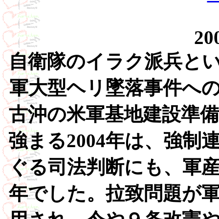
20
自衛隊のイラク派兵と
軍大型ヘリ墜落事件へ
古沖の米軍基地建設準
強まる2004年は、強
ぐる司法判断にも、軍
年でした。拉致問題が