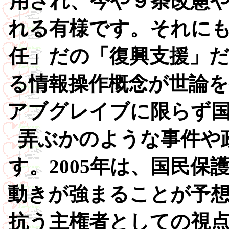
用され、今や９条改憲
れる有様です。それに
任」だの「復興支援」
る情報操作概念が世論
アブグレイブに限らず
弄ぶかのような事件や
す。2005年は、国民
動きが強まることが予
抗う主権者としての視