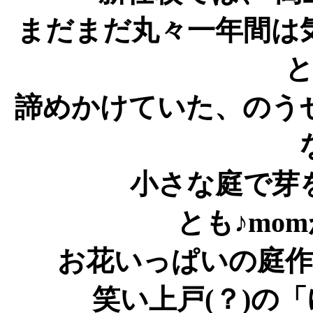
まだまだ丸々一年間は
諦めかけていた、のう
小さな庭で芽
とも♪mo
お花いっぱいの庭
笑い上戸(？)の