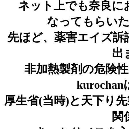
ネット上でも奈良に
なってもらい
先ほど、薬害エイズ訴
出
非加熱製剤の危険
kuroch
厚生省(当時)と天下り
関