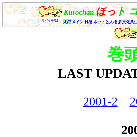
巻
LAST UPDA
2001-2
2
20