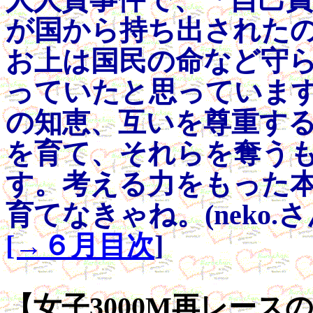
が国から持ち出された
お上は国民の命など守
っていたと思っていま
の知恵、互いを尊重す
を育て、それらを奪う
す。考える力をもった
育てなきゃね。(neko.さ
[→６月目次
]
【女子3000M再レースの感