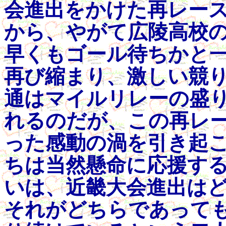
会進出をかけた再レー
から、やがて広陵高校
早くもゴール待ちかと
再び縮まり、激しい競
通はマイルリレーの盛
れるのだが、この再レ
った感動の渦を引き起
ちは当然懸命に応援す
いは、近畿大会進出は
それがどちらであって