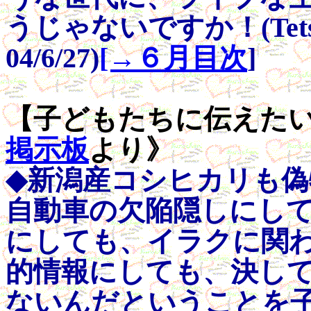
うじゃないですか！(Te
04/6/27)
[→６月目次
]
【子どもたちに伝えたい事】
掲示板
より》
◆新潟産コシヒカリも
自動車の欠陥隠しにし
にしても、イラクに関
的情報にしても、決し
ないんだということを