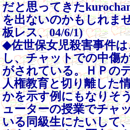
だと思ってきたkuroc
を出ないのかもしれません。
板レス、04/6/1)
◆佐世保女児殺害事件は
し、チャットでの中傷
がされている。ＨＰの
人権教育と切り離した
かを示す例にもなりそ
ューターの授業でチャ
いる同級生にたいして