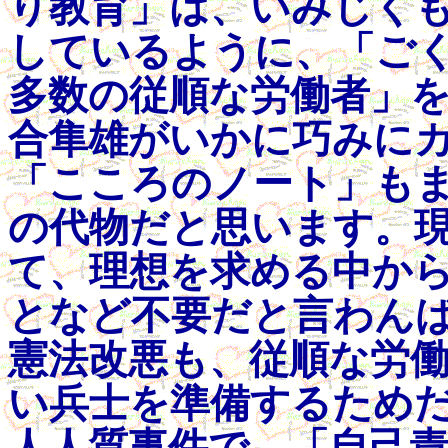
り教育」は、いみじく
しているように、「ご
多数の従順な労働者」
合隼雄がいかに巧みに
「こころのノート」も
の代物だと思います。
て、理想を求める中か
となど不要だと言わん
憲法改悪も、従順な労
い兵士を準備するため
人人質事件で、「自己