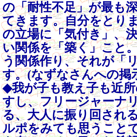
の「耐性不足」が最も
てきます。自分をとり
の立場に「気付き」、
い関係を「築く」こと
う関係作り、それが「
す。(なずなさんへの掲示板
◆我が子も教え子も近
すし、フリージャーナ
る、大人に振り回され
ルポをみても思うこと