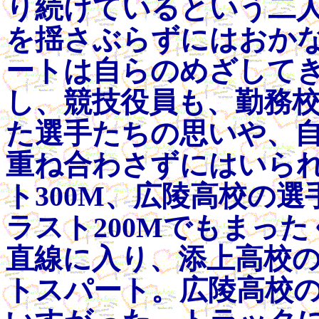
り続けているという二
を揺さぶらずにはおか
ートは自らのめざして
し、競技役員も、勤務
た選手たちの思いや、
重ね合わさずにはいら
ト300M、広陵高校の
ラスト200Mでもまっ
直線に入り、添上高校
トスパート。広陵高校