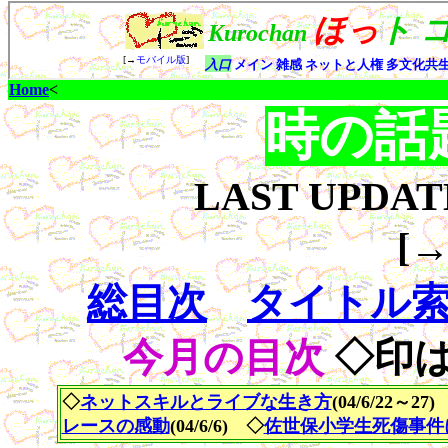
Home
<
時の話
LAST UPDA
[
総目次
タイトル
今月の目次
◇印
◇
ネットスキルとライブな生き方
(04/6/22～27
レースの感動
(04/6/6) ◇
佐世保小学生死傷事件