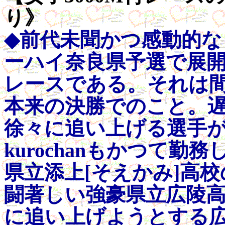
り》
◆前代未聞かつ感動的
ーハイ奈良県予選で展開
レースである。それは
本来の決勝でのこと。
徐々に追い上げる選手
kurochanもかつて
県立添上[そえかみ]高
闘著しい強豪県立広陵
に追い上げようとする