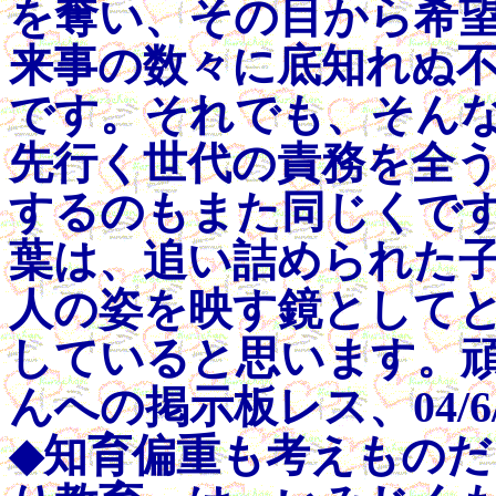
を奪い、その目から希
来事の数々に底知れぬ
です。それでも、そん
先行く世代の責務を全
するのもまた同じくで
葉は、追い詰められた
人の姿を映す鏡として
していると思います。頑
んへの掲示板レス、04/6/
◆知育偏重も考えもの