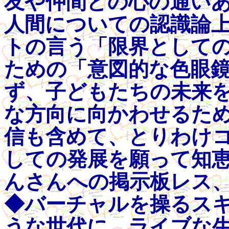
友や仲間との心の通い
人間についての認識論
トの言う「限界として
ための「意図的な色眼
ず、子どもたちの未来
な方向に向かわせるた
信も含めて、とりわけ
しての発展を願って知恵
んさんへの掲示板レス、04/
◆バーチャルを操るス
うな世代に、ライブな