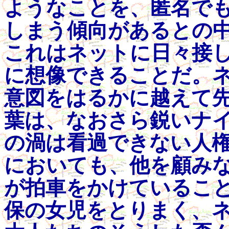
ようなことを、匿名で
しまう傾向があるとの
これはネットに日々接
に想像できることだ。
意図をはるかに越えて
葉は、なおさら鋭いナ
の渦は看過できない人
においても、他を顧み
が拍車をかけているこ
保の女児をとりまく、