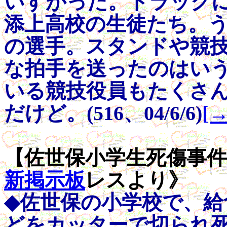
いすがった。トラック
添上高校の生徒たち。
の選手。スタンドや競
な拍手を送ったのはい
いる競技役員もたくさんい
だけど。(516、04/6/6)
[
【佐世保小学生死傷事件に思
新掲示板
レスより》
◆佐世保の小学校で、給
どをカッターで切られ