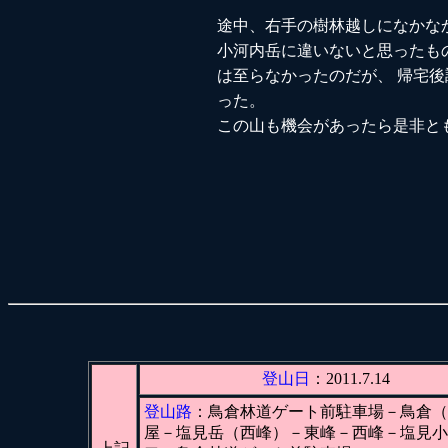
途中、右手の樹林越しになかな
小河内岳に違いないと思ったも
は至らなかったのだが、 帰宅
った。
この山も機会があったら是非と
登山日
：2011.7.14
登山路
：鳥倉林道ゲート前駐車場－鳥倉（
屋－塩見岳（西峰）－東峰－西峰－塩見小