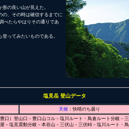
か形の良い山が見えた。
のの、その時は確信するまでに
後調べたらやはりその通りであ
も登ってみたいものである。
塩見岳 登山データ
天候
：快晴のち曇り
豊口）登山口－豊口山コル－塩川ルート・鳥倉ルート分岐－三
屋－塩見震動分岐－本谷山－三伏山－三伏峠－塩川ルート・鳥