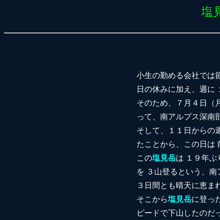
塩
小生の勤める会社では
日の休みに加え、週に
そのため、７月４日（
って、南アルプス深南
そして、１１日からの
たことから、この日は 
この
塩見岳
は １９年
を ３山登るという、
３日間とも晴天に恵ま
そこから
塩見岳
に登っ
ピードで下山したのだ