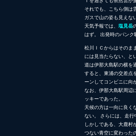
Ｔを過ぎても依然雲が
それでも、こちら側は
ガスで山の姿も見えな
天気予報では、
塩見岳
はず。 出発時のパン
松川ＩＣからはそのま
には見当たらない、と
道は伊那大島駅の横を
すると、東浦の交差点
ーンしてコンビニに向
なお、伊那大島駅周辺
ッキーであった。
天候の方は一向に良く
ない。 さらには、走
しかしである、大鹿村
つない青空に変わった