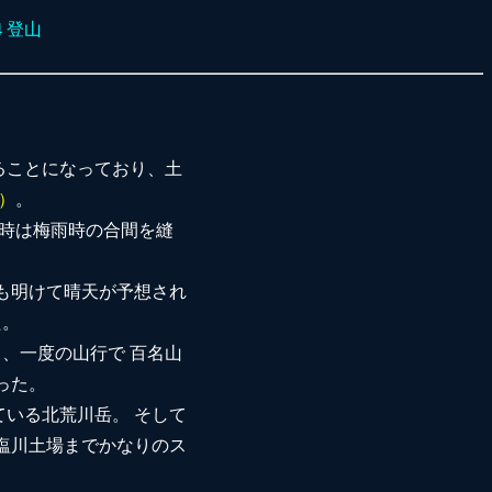
4 登山
ることになっており、土
）
。
の時は梅雨時の合間を縫
も明けて晴天が予想され
た。
と、一度の山行で 百名山
った。
いる北荒川岳。 そして
塩川土場までかなりのス