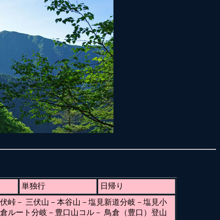
単独行
日帰り
伏峠－ 三伏山－本谷山－塩見新道分岐－塩見小
倉ルート分岐－豊口山コル－ 鳥倉（豊口）登山