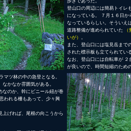
歩きであった。
登山口の周辺には簡易トイレ
になっている。 ７月１６日か
なっているらしい。そういえば
道路整備が進められていた
（
いが）
。
また、登山口には塩見岳まで
された標示板も立てられてい
なお、登山口には自転車が ２
が良いので、時間短縮のため
カラマツ林の中の急登となる。
、なかなか雰囲気がある。
めなのか、幹にビニール紐が巻
と思われる柵もあって、少々興
見上げれば、尾根の向こうから