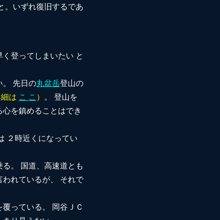
と。いずれ復旧するであ
く登ってしまいたい と
。 先日の
丸盆岳
登山の
詳細は
こ こ
）
。 登山を
る心を鎮めることはでき
は ２時近くになってい
る。 国道、高速道とも
われているが、 それで
覆っている。 岡谷ＪＣ