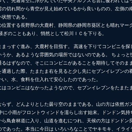
多く、先週青空に浮かんでいた中央アルプスも雲に覆われては
雲の切れ間から青空が見え始めているから良いものの、左側の
い状態である。
の位置する長野県の大鹿村、静岡県の静岡市葵区とも晴れマー
ク騒ぎのこともあり、悄然として松川ＩＣを下りる。
ままっすぐ進み、大鹿村を目指す。 高速を下りてコンビニを探
いうか、あるような雰囲気の場所ではないのである。 ちょっと
通るはずなので、そこにコンビニがあることを期待してそのま
を通過した際、たまたま右を見ると少し先にセブンイレブンの看
かい、水、食料を仕入れて安心したのであった。
にはコンビニはなかったようなので、セブンイレブンをたまたま
ならず、どんよりとした曇り空のままである。山の方は依然ガ
行中に小雨がフロントウィンドを濡らし出す始末。ドンドン気持
から鳥倉林道に入り、山道を進むにつれ、天候の方はドンドン良
のであった。本当に今日は いろいろなことでヤキモキ、イライ