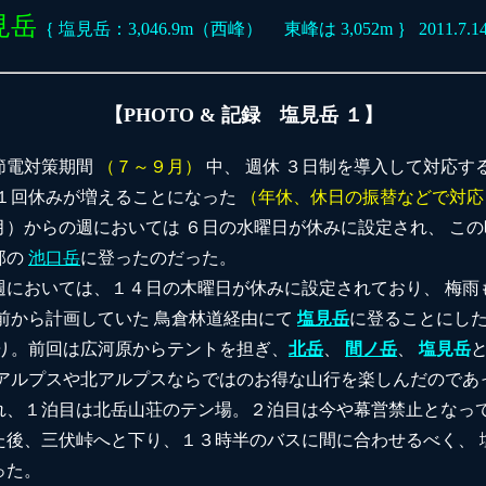
見岳
｛ 塩見岳：3,046.9m（西峰） 東峰は 3,052m ｝ 2011.7.1
【PHOTO & 記録 塩見岳 １】
節電対策期間
（７～９月）
中、 週休 ３日制を導入して対応す
 １回休みが増えることになった
（年休、休日の振替などで対応
月）からの週においては ６日の水曜日が休みに設定され、 こ
部の
池口岳
に登ったのだった。
週においては、１４日の木曜日が休みに設定されており、 梅雨
前から計画していた 鳥倉林道経由にて
塩見岳
に登ることにし
ぶり。前回は広河原からテントを担ぎ、
北岳
、
間ノ岳
、
塩見岳
南アルプスや北アルプスならではのお得な山行を楽しんだのであ
れ、１泊目は北岳山荘のテン場。２泊目は今や幕営禁止となって
た後、三伏峠へと下り、１３時半のバスに間に合わせるべく、 
った。