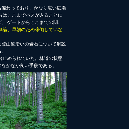
も備わっており、かなり広い広場
らはここまでバスが入ることに
、 ゲートからここまでの間、
無論、早朝のため稼働していな
の登山道沿いの岩石について解説
る。
台止められていた。林道の状態
のなかなか良い手段である。