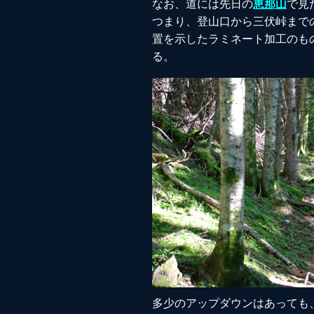
なお、道には先日の
恵那山
で見
つまり、登山口から三伏峠まで
置を示したラミネート加工のも
る。
多少のアップダウンはあっても