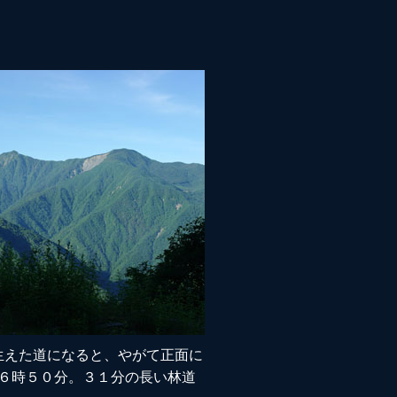
生えた道になると、やがて正面に
 ６時５０分。３１分の長い林道