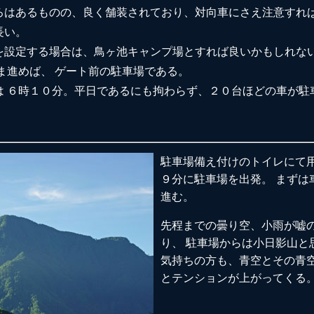
ろはあるものの、良く舗装されており、対向車にさえ注意すれ
長い。
を設定する場合は、鳥ヶ池キャンプ場とすれば良いかもしれな
ま進めば、 ゲート前の駐車場である。
は ６時１０分。平日であるにも拘わらず、２０台ほどの車が駐
駐車場備え付けのトイレにて
９分に駐車場を出発。 まずは
進む。
先程までの曇り空、小雨が嘘
り、 駐車場からは小日影山と
気持ちの方も、青空とその青
とテンションが上がってくる