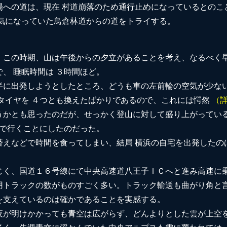
場への道は、現在 村道崩落のため通行止めになっているとのこ
ら気になっていた鳥倉林道からの道をトライする。
、この時期、山は午後からの夕立があることを考え、なるべく早
、 睡眠時間は ３時間ほど。
半に出発しようとしたところ、どうも車の左前輪の空気が少ない
 タイヤを ４つとも換えたばかりであるので、これには愕然
（
うかとも思ったのだが、せっかく登山に対して盛り上がってい
車で行くことにしたのだった。
替えなどで時間を食ってしまい、結局 横浜の自宅を出発したの
じく、国道１６号線にて中央高速道八王子ＩＣへと進み高速に乗
用トラックの数がものすごく多い。トラック輸送も曲がり角と言
を支えているのは確かであることを実感する。
夜が明けかかっても青空は広がらず、どんよりとした雲が上空を