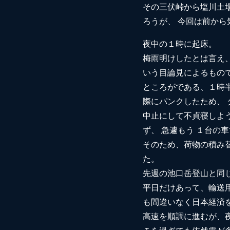
その三伏峠から塩川土
ろうが、 今回は前か
夜中の１時に起床。
梅雨明けしたとは言え
いう目論見によるもので
ところがである、１時
際にパンクしたため、
中止にして不貞寝しよ
ず、 急遽もう １台の
そのため、荷物の積み
た。
先週の池口岳登山と同
平日だけあって、輸送
も間違いなく日本経済
高速を順調に進むが、