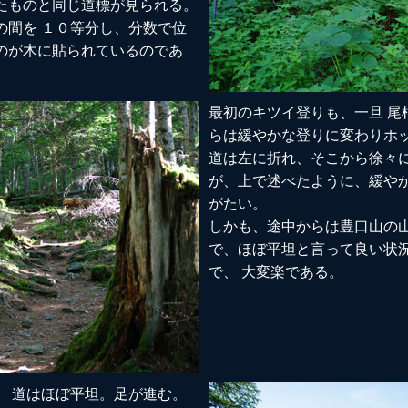
たものと同じ道標が見られる。
の間を １０等分し、分数で位
のが木に貼られているのであ
最初のキツイ登りも、一旦 尾
らは緩やかな登りに変わりホ
道は左に折れ、そこから徐々
が、上で述べたように、緩や
がたい。
しかも、途中からは豊口山の
で、ほぼ平坦と言って良い状
で、 大変楽である。
、 道はほぼ平坦。足が進む。