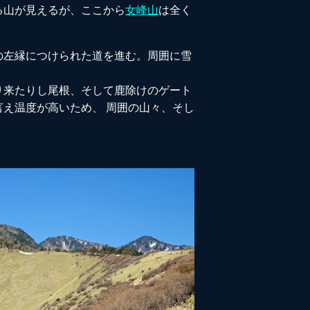
る山が見えるが、ここから
女峰山
は全く
の左縁につけられた道を進む。周囲に雪
り来たりし尾根、そして鹿除けのゲート
え温度が高いため、 周囲の山々、そし