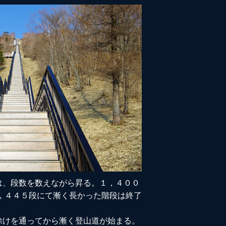
は、段数を数えながら昇る。１，４００
，４４５段にて漸く長かった階段は終了
除けを通ってから漸く登山道が始まる。