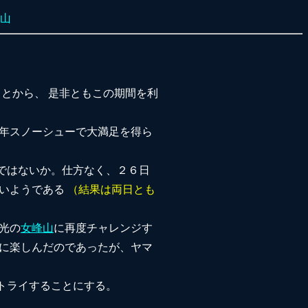
登山
とから、 是非ともこの期間を利
昨年スノーシューで大満足を得ら
ではないか。仕方なく、２６日
ないようである
（結果は両日とも
光の
女峰山
に再度チャレンジす
いに楽しんだのであったが、ヤマ
トライすることにする。