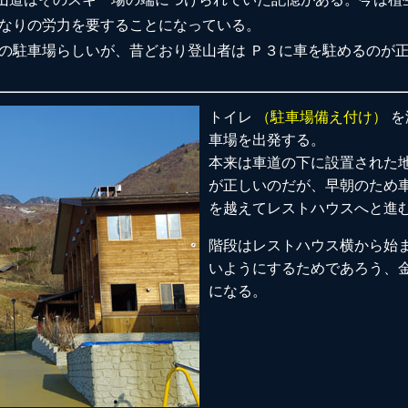
かなりの労力を要することになっている。
２の駐車場らしいが、昔どおり登山者は Ｐ３に車を駐めるのが
トイレ
（駐車場備え付け）
を
車場を出発する。
本来は車道の下に設置された
が正しいのだが、早朝のため車
を越えてレストハウスへと進
階段はレストハウス横から始ま
いようにするためであろう、
になる。