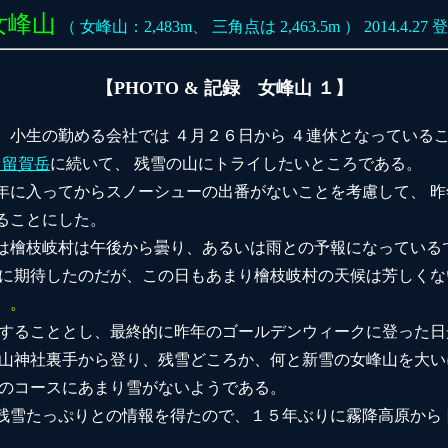
女峰山
（ 女峰山：2,483m、 三角点は 2,463.5m ） 2014.4.27 
【PHOTO & 記録 女峰山 １】
、小生の勤める会社では ４月２６日から ４連休となっているこ
日留賀岳
に続いて、 残雪の山にトライしたいところである。
年に入ってからスノーシューの出番がないことを考慮して、 
ることにした。
は檜枝岐村は午後から曇り、あるいは雨との予報になっている
日に期待したのだが、この日もあまり檜枝岐村の天候は芳しく
）。
更することとし、最終的に昨年のゴールデンウィークに登った日
荒山神社裏手から登り、残雪どころか、何と新雪の女峰山を大
このコースにあまり雪がないようである。
残雪たっぷりとの情報を得たので、１５年ぶりに霧降高原から