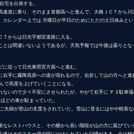
の自宅を出発する。
高速道に乗り、そのまま首都高へと進んで、大橋ＪＣＴから川
、カレンダー上では 月曜日が平日のためにただの土日休みと
ＣＴからは日光宇都宮道路に入る。
ことは間違いないようであるが、天気予報では午後は曇りとな
ビに従って日光東照宮方面へと進む。
に右手に霧降高原への道が現れるので、右折して山の方へと進
進んで高度を上げていくことになる。
れないので少々不安にさせられたが、やがて右手に Ｐ３駐車
台ほどの車が駐まっていた。
のご夫婦が登山の支度をされていた。雪山に登るにはやや軽装
派なレストハウスと、その横から長い階段が山の方に延びてい
山道はそのスキー場の端につけられていた記憶がある。今は植