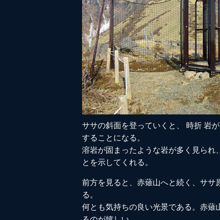
ササの斜面を登っていくと、 時折 岩
することになる。
溶岩が固まったような岩が多く見られ
とを示してくれる。
前方を見ると、赤薙山へと続く、ササ
る。
何とも気持ちの良い光景である。赤薙
るのが嬉しい。