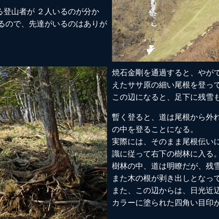
る登山者が ２人いるのが分か
なるので、先達がいるのはありが
焼石金剛を通過すると、やがて
えたササ原の細い尾根を登っ
この辺になると、足下に残雪
暫く登ると、道は尾根から外れ
の中を登ることになる。
実際には、そのまま尾根伝い
識に従って右下の樹林に入る
樹林の中、道は明瞭だが、残
また木の根が剥き出しとなっ
また、この辺からは、日光近
カラーに塗られた四角い目印