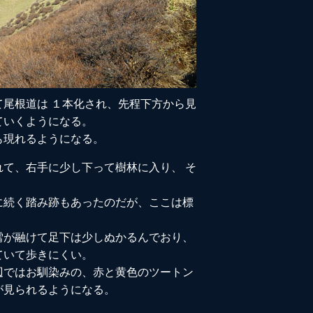
尾根道は １本化され、先程下方から見
ていくようになる。
も現れるようになる。
て、右手に少し下って樹林に入り、 そ
に続く踏み跡もあったのだが、ここは標
。
雪が融けて足下は少しぬかるんでおり、
ていて歩きにくい。
辺ではお馴染みの、赤と黄色のツートン
が見られるようになる。