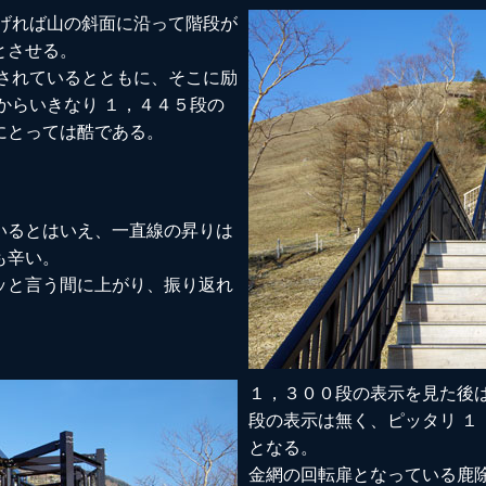
上げれば山の斜面に沿って階段が
とさせる。
記されているとともに、そこに励
からいきなり １，４４５段の
にとっては酷である。
いるとはいえ、一直線の昇りは
も辛い。
ッと言う間に上がり、振り返れ
１，３００段の表示を見た後
段の表示は無く、ピッタリ １
となる。
金網の回転扉となっている鹿