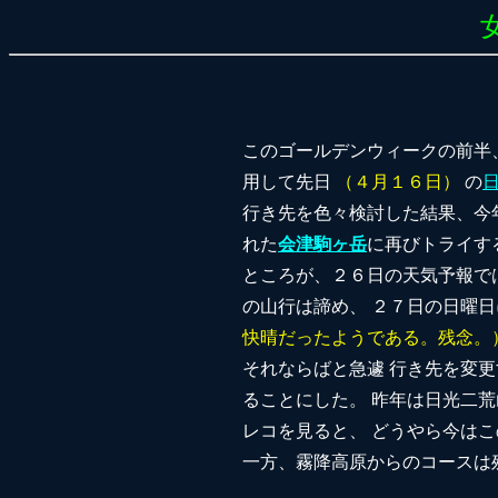
このゴールデンウィークの前半
用して先日
（４月１６日）
の
行き先を色々検討した結果、今
れた
会津駒ヶ岳
に再びトライす
ところが、２６日の天気予報で
の山行は諦め、 ２７日の日曜
快晴だったようである。残念。
それならばと急遽 行き先を変
ることにした。 昨年は日光二
レコを見ると、 どうやら今は
一方、霧降高原からのコースは