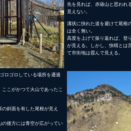
先を見れば、赤薙山と思われ
見えない。
溝状に抉れた道を避けて尾根
は全く無い。
高度を上げて振り返れば、登
が見える。しかし、快晴とは言
て市街地は霞んで見える。
がゴロゴロしている場所を通過
、ここがかつて火山であったこ
原の斜面を有した尾根が見え
山の後方には青空が広がってい