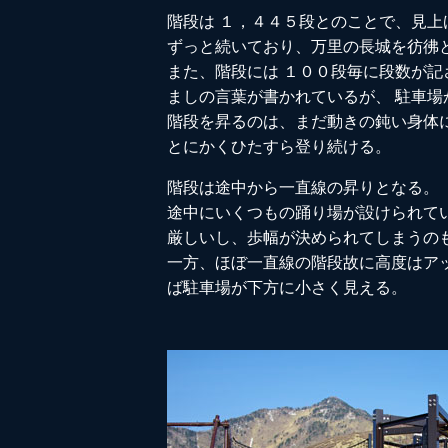
階段は １，４４５段とのことで、見
ずっと続いており、万里の長城を彷彿
また、階段には １００段毎に段数が
ましの言葉が書かれているが、 駐車場
階段を昇るのは、まだ動きの鈍い身体
とにかくひたすら登り続ける。
階段は途中から一直線の昇りとなる。
途中にいくつもの踊り場が設けられて
厳しいし、歩幅が決められてしまうの
一方、ほぼ一直線の階段故に高度はア
ば駐車場が下方に小さく見える。