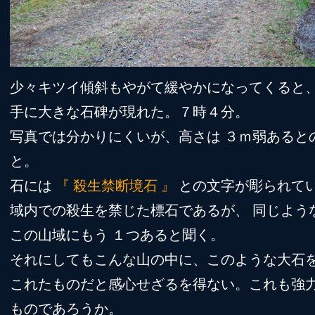
少々キツイ傾斜もやがて緩やかになってくると
手に大きな石碑が現れた。７時４分。
写真では分かりにくいが、高さは ３ｍ弱あると
と。
石には
『 殺生禁断境石 』
との文字が彫られて
域内での殺生を禁じた標石であるが、 同じよう
この山域にもう １つあると聞く。
それにしてもこんな山の中に、このような大石
これたものだと感心せざるを得ない。これも強
ものであろうか。