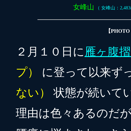
女峰山
（ 女峰山：2,483m
【PHOTO
２月１０日に
雁ヶ腹摺
プ）
に登って以来ず
ない）
状態が続いて
理由は色々あるのだが