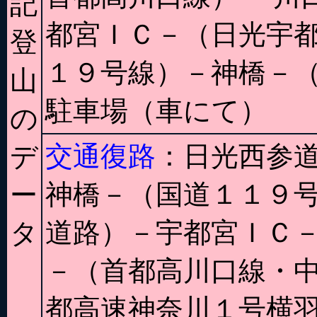
記
都宮ＩＣ－（日光宇
登
１９号線）－神橋－
山
駐車場（車にて）
の
交通復路
：日光西参
デ
神橋－（国道１１９
ー
道路）－宇都宮ＩＣ－
タ
－（首都高川口線・
都高速神奈川１号横