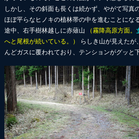
しかし、その斜面も長くは続かず、やがて写真
ほぼ平らなヒノキの植林帯の中を進むことにな
途中、右手樹林越しに赤薙山
（霧降高原方面。
へと尾根が続いている。）
らしき山が見えたが、
んどガスに覆われており、テンションがグッと