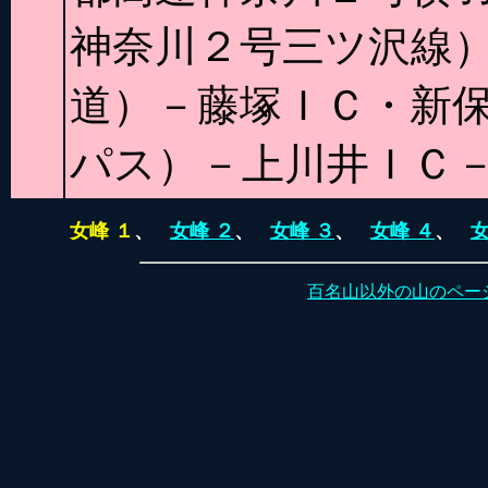
神奈川２号三ツ沢線）
道）－藤塚ＩＣ・新
パス）－上川井ＩＣ
女峰 １
、
女峰 ２
、
女峰 ３
、
女峰 ４
、
女
百名山以外の山のペー