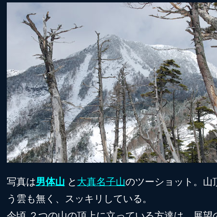
写真は
男体山
と
大真名子山
のツーショット。山
う雲も無く、スッキリしている。
今頃 ２つの山の頂上に立っている方達は、展望