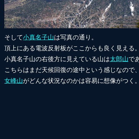
そして
小真名子山
は写真の通り。
頂上にある電波反射板がここからも良く見える
小真名子山の右後方に見えている山は
太郎山
で
こちらはまだ天候回復の途中という感じなので、
女峰山
がどんな状況なのかは容易に想像がつく