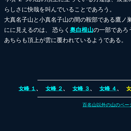
らしさに快哉を叫んでいることであろう。
大真名子山と小真名子山の間の鞍部である鷹ノ
にに見えるのは、 恐らく
奥白根山
の一部であろ
あちらも頂上が雲に覆われているようである。
女峰 １
、
女峰 ２
、
女峰 ３
、
女峰 ４
、
女
百名山以外の山のペー