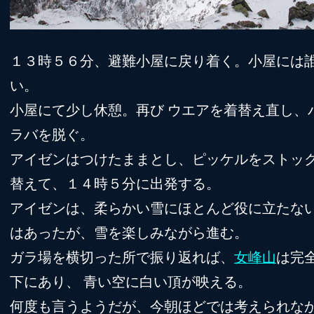
１３時５６分、避難小屋に戻り着く。小屋には
い。
小屋にて少し休憩。再び ウエアを着替え直し、
ラバを脱ぐ。
アイゼンはつけたままとし、ピッケルをストッ
替えて、１４時５分に出発する。
アイゼンは、柔らかい雪にほとんど役に立たな
はあったが、雪を楽しみながら進む。
ガラ場を横切った所で振り返れば、
女峰山
は完
下にあり、 青い空に白い頂が映える。
何度も言うようだが、今朝ほどでは考えられな