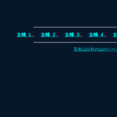
女峰 １
、
女峰 ２
、
女峰 ３
、
女峰 ４
、
女
百名山以外の山のペー