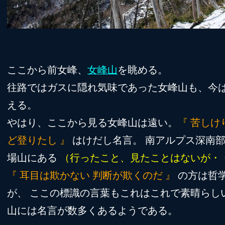
ここから前女峰、
女峰山
を眺める。
往路ではガスに隠れ気味であった女峰山も、今
える。
やはり、ここから見る女峰山は遠い。
『 苦しけ
ど登りたし 』
はけだし名言。 南アルプス深南
場山にある
（行ったこと、見たことはないが・
『 耳目は欺かない 判断が欺くのだ 』
の方は哲
が、 ここの標識の言葉もこれはこれで素晴らし
山には名言が数多くあるようである。