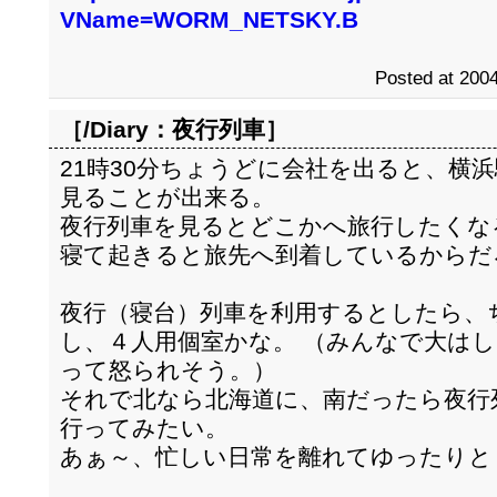
VName=WORM_NETSKY.B
Posted at 2004
［/Diary：
夜行列車
］
21時30分ちょうどに会社を出ると、横
見ることが出来る。
夜行列車を見るとどこかへ旅行したくな
寝て起きると旅先へ到着しているからだ
夜行（寝台）列車を利用するとしたら、
し、４人用個室かな。 （みんなで大は
って怒られそう。）
それで北なら北海道に、南だったら夜行
行ってみたい。
あぁ～、忙しい日常を離れてゆったりと