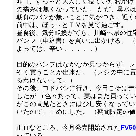
昨日、ずっ～と大人しく寝ていたおかげ
の痛みは無くなっていた。 ただ、鼻水
朝食のパンが無いことに気がつき、近く
前中は、ぼっ～とＴＶを見て過ごす。
昼食後、気分転換がてら、川崎へ県の住
パンフ（申込書）を買いに出かける。 
よっては、辛い．．．．．）
目的のパンフはなかなか見つからず、レ
やく買うことが出来た。 （レジの中に
るわけないって。）
その後、ヨドバシに行き、今日こそはデ
したが （色々あって、実はまだ買って
がこの間見たときには少し安くなってい
いたので、止めにした。 （期間限定の
正直なところ、今月発売開始された
FV50
っている。