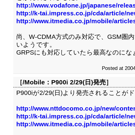
http://www.vodafone.jp/japanese/relea
http://k-tai.impress.co.jp/cda/article
http://www.itmedia.co.jp/mobile/articl
尚、W-CDMA方式のみ対応で、GSM圏
いようです。
GRPSにも対応していたら最高なのにな
Posted at 2004
［/Mobile：
P900i 2/29(日)発売
］
P900iが2/29(日)より発売されるこ
http://www.nttdocomo.co.jp/new/conte
http://k-tai.impress.co.jp/cda/article
http://www.itmedia.co.jp/mobile/articl