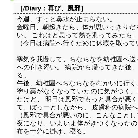
［/Diary：
再び、風邪
］
今週、ずっと鼻水が止まらない。
金曜日、朝起きたら、体が思いっきりだ
い。 これはと思って熱を測ってみたら、3
（今日は病院へ行くために休暇を取って
寒気を我慢して、ちなちなを幼稚園へ送
への付き添い。 病院から帰ってきた後
る。
午後、幼稚園へちなちなをむかいに行く
塗り薬がなくなっていたのに気がつく。
たけど、 明日は風邪でもっと具合が悪
て、ぼっーとしながら、 皮膚科の病院
（風邪で具合が悪いのに、こんなことし
夜になり、いよいよ体がきつくなったの
布を十分に掛け、寝る。