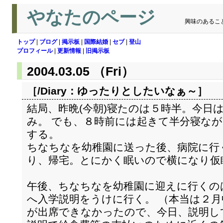
やなたのページ
興味のあるこ
トップ
|
ブログ
|
掲示板
|
国際結婚
|
セブ
|
登山
プロフィール
|
更新情報
|
旧掲示板
2004.03.05 （Fri）
［/Diary：
ゆったりとしたいなぁ～
］
結局、昨晩(今朝)寝たのは５時半。今日
み。 でも、８時前には起きて半分寝な
する。
ちなちなを幼稚園に送った後、病院に行く
り、帰宅。とにかく眠いので横になり仮
午後、ちなちなを幼稚園に迎えに行くの
へ入学説明をうけに行く。 （本当は２
が出席できなかったので、今日、説明し