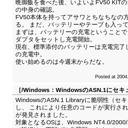
晩御飯を食べた後、いよいよFV50 KI
の中身の確認。
FV50本体を持ってアサワとちなちなの
る。 まだ、バッテリーやテープも入って
まずは、バッテリーの充電ということで
ダプタをセットし充電開始。
現在、標準添付のバッテリーは充電完了
の充電中。
使い始めるのは今週末からだな。
Posted at 2004
［/Windows：
WindowsのASN.1に
WindowsのASN.1 Libraryに脆弱
し、 これにより任意のコードが実行さ
が発見されました。
対象となるOSは、Windows NT4.0/2000/