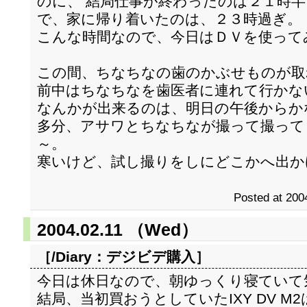
のに、 結局仕事が終わったのは２１時半
で、家に帰り着いたのは、２３時過ぎ。
こんな時間なので、今日はＤＶを使って
この間、ちなちなの歯のかぶせものが取
前中はちなちなを歯医者に連れて行かな
なんかが出来るのは、明日の午後からか
多分、アサワとちなちなが撮って撮って
～。
寒いけど、試し撮りをしにどこかへ出か
Posted at 200
2004.02.11 （Wed）
［/Diary：
デジビデ購入
］
今日は休日なので、朝ゆっくり寝ていて
結局、当初買おうとしていたIXY DV M2は