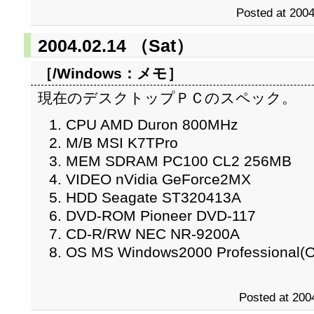
Posted at 2004
2004.02.14 （Sat）
［/Windows：
メモ
］
現在のデスクトップＰＣのスペック。
CPU AMD Duron 800MHz
M/B MSI K7TPro
MEM SDRAM PC100 CL2 256MB
VIDEO nVidia GeForce2MX
HDD Seagate ST320413A
DVD-ROM Pioneer DVD-117
CD-R/RW NEC NR-9200A
OS MS Windows2000 Professional(
Posted at 200