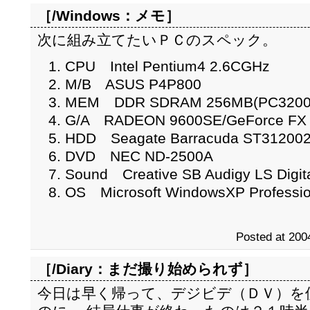
［/Windows：
メモ
］
次に組み立てたいＰＣのスペック。
CPU Intel Pentium4 2.6CGHz
M/B ASUS P4P800
MEM DDR SDRAM 256MB(PC3200
G/A RADEON 9600SE/GeForce FX
HDD Seagate Barracuda ST31200
DVD NEC ND-2500A
Sound Creative SB Audigy LS Digita
OS Microsoft WindowsXP Professi
Posted at 200
［/Diary：
まだ撮り始められず
］
今日は早く帰って、デジビデ（ＤＶ）を