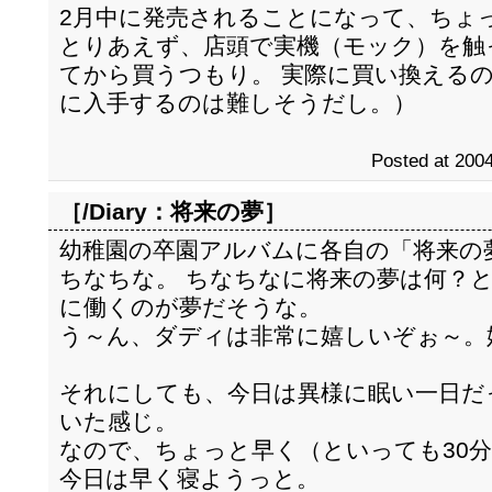
2月中に発売されることになって、ちょっ
とりあえず、店頭で実機（モック）を触
てから買うつもり。 実際に買い換える
に入手するのは難しそうだし。）
Posted at 2004
［/Diary：
将来の夢
］
幼稚園の卒園アルバムに各自の「将来の
ちなちな。 ちなちなに将来の夢は何？
に働くのが夢だそうな。
う～ん、ダディは非常に嬉しいぞぉ～。
それにしても、今日は異様に眠い一日だ
いた感じ。
なので、ちょっと早く（といっても30
今日は早く寝ようっと。