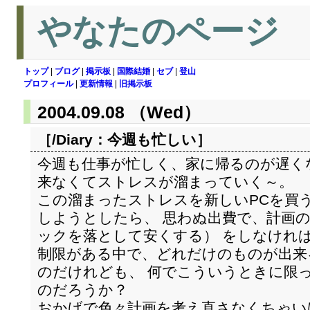
やなたのページ
トップ
|
ブログ
|
掲示板
|
国際結婚
|
セブ
|
登山
プロフィール
|
更新情報
|
旧掲示板
2004.09.08 （Wed）
［/Diary：
今週も忙しい
］
今週も仕事が忙しく、家に帰るのが遅く
来なくてストレスが溜まっていく～。
この溜まったストレスを新しいPCを買
しようとしたら、 思わぬ出費で、計画
ックを落として安くする） をしなけれ
制限がある中で、どれだけのものが出来
のだけれども、 何でこういうときに限
のだろうか？
おかげで色々計画を考え直さなくちゃい