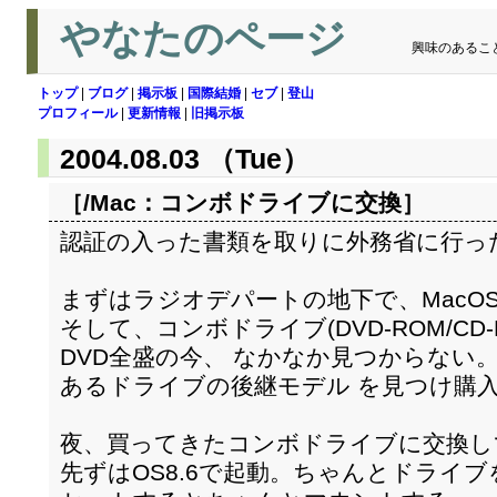
やなたのページ
興味のあるこ
トップ
|
ブログ
|
掲示板
|
国際結婚
|
セブ
|
登山
プロフィール
|
更新情報
|
旧掲示板
2004.08.03 （Tue）
［/Mac：
コンボドライブに交換
］
認証の入った書類を取りに外務省に行っ
まずはラジオデパートの地下で、MacOS9(9
そして、コンボドライブ(DVD-ROM/CD-
DVD全盛の今、 なかなか見つからない
あるドライブの後継モデル を見つけ購入。（T
夜、買ってきたコンボドライブに交換し
先ずはOS8.6で起動。ちゃんとドライブを