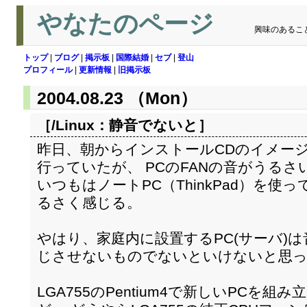
やなたのページ
興味のあるこ
トップ
|
ブログ
|
掲示板
|
国際結婚
|
セブ
|
登山
プロフィール
|
更新情報
|
旧掲示板
2004.08.23 （Mon）
［/Linux：
静音でないと
］
昨日、朝からインストールCDのイメー
行っていたが、 PCのFANの音がうるさ
いつもはノートPC（ThinkPad）を
るさく感じる。
やはり、家庭内に設置するPC(サーバ)
じさせないものでないといけないと思
LGA755のPentium4で新しいPCを