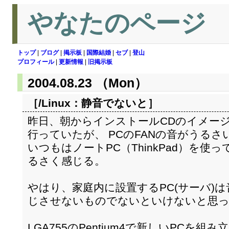
やなたのページ
トップ
|
ブログ
|
掲示板
|
国際結婚
|
セブ
|
登山
プロフィール
|
更新情報
|
旧掲示板
2004.08.23 （Mon）
［/Linux：
静音でないと
］
昨日、朝からインストールCDのイメー
行っていたが、 PCのFANの音がうるさ
いつもはノートPC（ThinkPad）を
るさく感じる。
やはり、家庭内に設置するPC(サーバ)
じさせないものでないといけないと思
LGA755のPentium4で新しいPCを