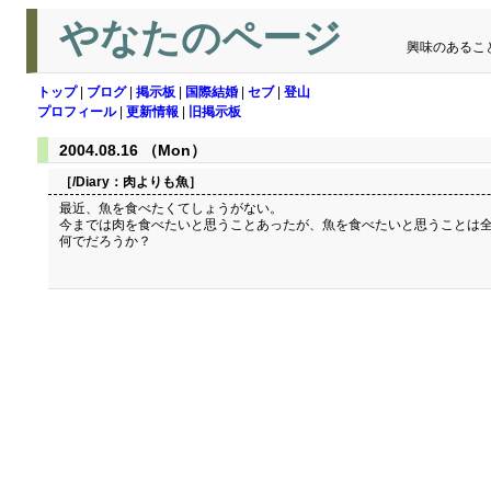
やなたのページ
興味のあるこ
トップ
|
ブログ
|
掲示板
|
国際結婚
|
セブ
|
登山
プロフィール
|
更新情報
|
旧掲示板
2004.08.16 （Mon）
［/Diary：
肉よりも魚
］
最近、魚を食べたくてしょうがない。
今までは肉を食べたいと思うことあったが、魚を食べたいと思うことは
何でだろうか？