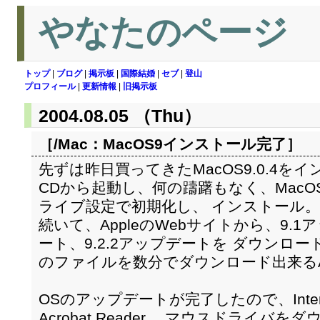
やなたのページ
トップ
|
ブログ
|
掲示板
|
国際結婚
|
セブ
|
登山
プロフィール
|
更新情報
|
旧掲示板
2004.08.05 （Thu）
［/Mac：
MacOS9インストール完了
］
先ずは昨日買ってきたMacOS9.0.4を
CDから起動し、何の躊躇もなく、MacOS
ライブ設定で初期化し、 インストール
続いて、AppleのWebサイトから、9.1
ート、9.2.2アップデートを ダウンロー
のファイルを数分でダウンロード出来るA
OSのアップデートが完了したので、Internet E
Acrobat Reader、 マウスドライ