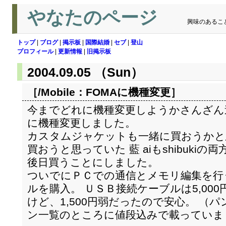
やなたのページ
興味のあるこ
トップ
|
ブログ
|
掲示板
|
国際結婚
|
セブ
|
登山
プロフィール
|
更新情報
|
旧掲示板
2004.09.05 （Sun）
［/Mobile：
FOMAに機種変更
］
今までどれに機種変更しようかさんざん迷っ
に機種変更しました。
カスタムジャケットも一緒に買おうかと
買おうと思っていた 藍 aiもshibuki
後日買うことにしました。
ついでにＰＣでの通信とメモリ編集を行
ルを購入。 ＵＳＢ接続ケーブルは5,00
けど、1,500円弱だったので安心。 （
ン一覧のところに値段込みで載っていま