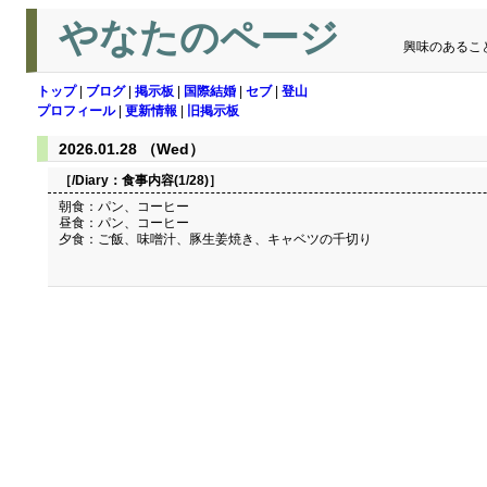
やなたのページ
興味のあるこ
トップ
|
ブログ
|
掲示板
|
国際結婚
|
セブ
|
登山
プロフィール
|
更新情報
|
旧掲示板
2026.01.28 （Wed）
［/Diary：
食事内容(1/28)
］
朝食：パン、コーヒー
昼食：パン、コーヒー
夕食：ご飯、味噌汁、豚生姜焼き、キャベツの千切り