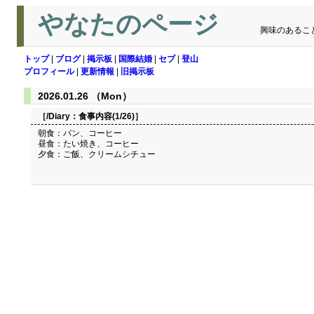
やなたのページ
興味のあるこ
トップ
|
ブログ
|
掲示板
|
国際結婚
|
セブ
|
登山
プロフィール
|
更新情報
|
旧掲示板
2026.01.26 （Mon）
［/Diary：
食事内容(1/26)
］
朝食：パン、コーヒー
昼食：たい焼き、コーヒー
夕食：ご飯、クリームシチュー