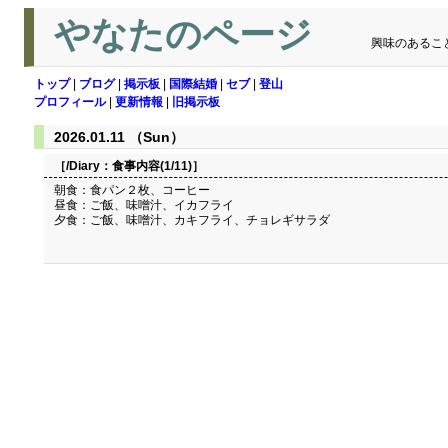
やなたのページ
興味のあるこ
トップ
|
ブログ
|
掲示板
|
国際結婚
|
セブ
|
登山
プロフィール
|
更新情報
|
旧掲示板
2026.01.11 （Sun）
［/Diary：
食事内容(1/11)
］
朝食：食パン２枚、コーヒー
昼食：ご飯、味噌汁、イカフライ
夕食：ご飯、味噌汁、カキフライ、チョレギサラダ