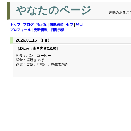
やなたのページ
興味のあるこ
トップ
|
ブログ
|
掲示板
|
国際結婚
|
セブ
|
登山
プロフィール
|
更新情報
|
旧掲示板
2026.01.16 （Fri）
［/Diary：
食事内容(1/16)
］
朝食：パン、コーヒー
昼食：塩焼きそば
夕食：ご飯、味噌汁、豚生姜焼き