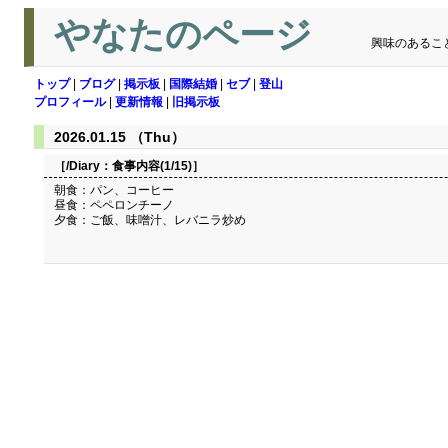
やなたのページ
興味のあるこ
トップ
|
ブログ
|
掲示板
|
国際結婚
|
セブ
|
登山
プロフィール
|
更新情報
|
旧掲示板
2026.01.15 （Thu）
［/Diary：
食事内容(1/15)
］
朝食：パン、コーヒー
昼食：ペペロンチーノ
夕食：ご飯、味噌汁、レバニラ炒め