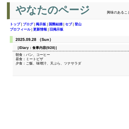
やなたのページ
興味のあるこ
トップ
|
ブログ
|
掲示板
|
国際結婚
|
セブ
|
登山
プロフィール
|
更新情報
|
旧掲示板
2025.09.28 （Sun）
［/Diary：
食事内容(9/28)
］
朝食：パン、コーヒー
昼食：ミートピザ
夕食：ご飯、味噌汁、天ぷら、ツナサラダ