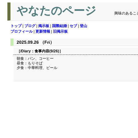
やなたのページ
興味のあるこ
トップ
|
ブログ
|
掲示板
|
国際結婚
|
セブ
|
登山
プロフィール
|
更新情報
|
旧掲示板
2025.09.26 （Fri）
［/Diary：
食事内容(9/26)
］
朝食：パン、コーヒー
昼食：もりそば
夕食：中華料理、ビール