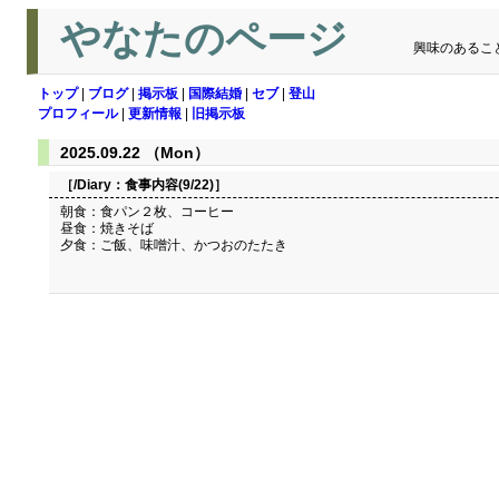
やなたのページ
興味のあるこ
トップ
|
ブログ
|
掲示板
|
国際結婚
|
セブ
|
登山
プロフィール
|
更新情報
|
旧掲示板
2025.09.22 （Mon）
［/Diary：
食事内容(9/22)
］
朝食：食パン２枚、コーヒー
昼食：焼きそば
夕食：ご飯、味噌汁、かつおのたたき