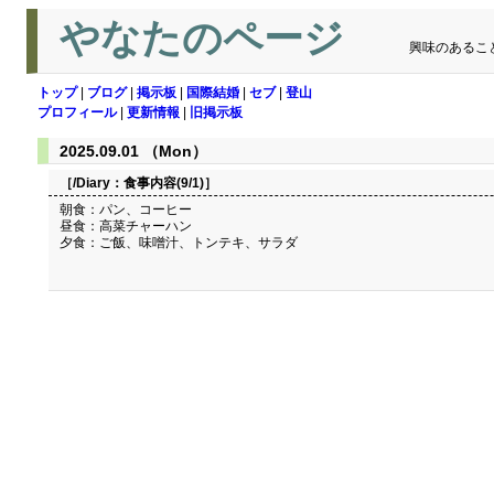
やなたのページ
興味のあるこ
トップ
|
ブログ
|
掲示板
|
国際結婚
|
セブ
|
登山
プロフィール
|
更新情報
|
旧掲示板
2025.09.01 （Mon）
［/Diary：
食事内容(9/1)
］
朝食：パン、コーヒー
昼食：高菜チャーハン
夕食：ご飯、味噌汁、トンテキ、サラダ