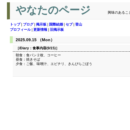
やなたのページ
興味のあるこ
トップ
|
ブログ
|
掲示板
|
国際結婚
|
セブ
|
登山
プロフィール
|
更新情報
|
旧掲示板
2025.09.15 （Mon）
［/Diary：
食事内容(9/15)
］
朝食：食パン２枚、コーヒー
昼食：焼きそば
夕食：ご飯、味噌汁、エビチリ、きんぴらごぼう