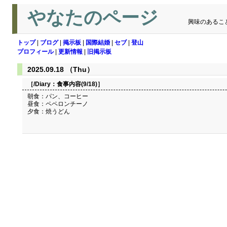
やなたのページ
興味のあるこ
トップ
|
ブログ
|
掲示板
|
国際結婚
|
セブ
|
登山
プロフィール
|
更新情報
|
旧掲示板
2025.09.18 （Thu）
［/Diary：
食事内容(9/18)
］
朝食：パン、コーヒー
昼食：ペペロンチーノ
夕食：焼うどん