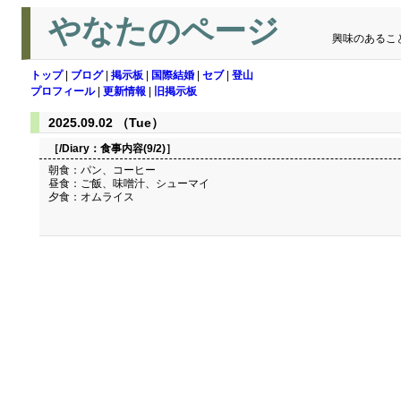
やなたのページ
興味のあるこ
トップ
|
ブログ
|
掲示板
|
国際結婚
|
セブ
|
登山
プロフィール
|
更新情報
|
旧掲示板
2025.09.02 （Tue）
［/Diary：
食事内容(9/2)
］
朝食：パン、コーヒー
昼食：ご飯、味噌汁、シューマイ
夕食：オムライス