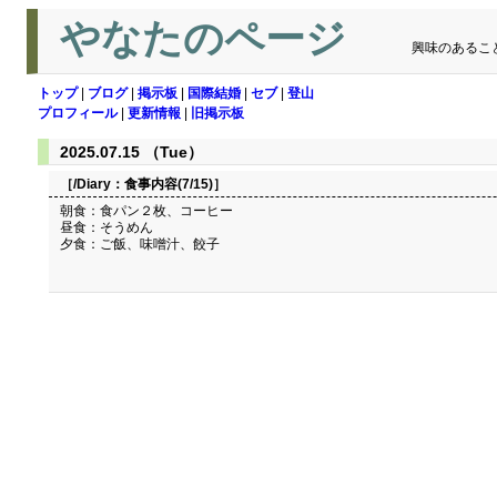
やなたのページ
興味のあるこ
トップ
|
ブログ
|
掲示板
|
国際結婚
|
セブ
|
登山
プロフィール
|
更新情報
|
旧掲示板
2025.07.15 （Tue）
［/Diary：
食事内容(7/15)
］
朝食：食パン２枚、コーヒー
昼食：そうめん
夕食：ご飯、味噌汁、餃子