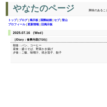
やなたのページ
興味のあるこ
トップ
|
ブログ
|
掲示板
|
国際結婚
|
セブ
|
登山
プロフィール
|
更新情報
|
旧掲示板
2025.07.16 （Wed）
［/Diary：
食事内容(7/16)
］
朝食：パン、コーヒー
昼食：盛りそば、野菜かき揚げ
夕食：ご飯、味噌汁、焼き茄子、餃子