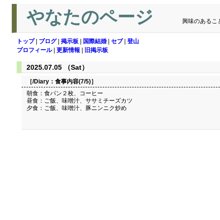
やなたのページ
興味のあるこ
トップ
|
ブログ
|
掲示板
|
国際結婚
|
セブ
|
登山
プロフィール
|
更新情報
|
旧掲示板
2025.07.05 （Sat）
［/Diary：
食事内容(7/5)
］
朝食：食パン２枚、コーヒー
昼食：ご飯、味噌汁、ササミチーズカツ
夕食：ご飯、味噌汁、豚ニンニク炒め